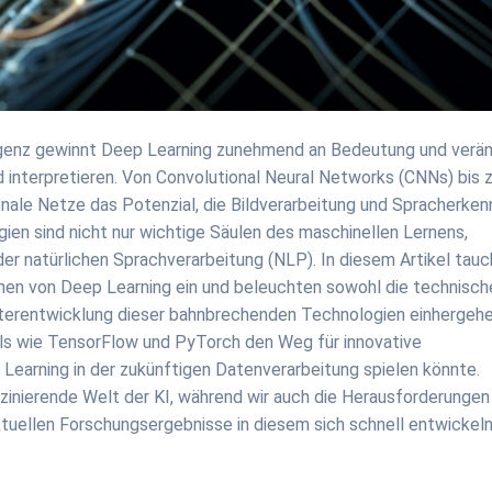
ligenz gewinnt Deep Learning zunehmend an Bedeutung und verä
d interpretieren. Von Convolutional Neural Networks (CNNs) bis 
ale Netze das Potenzial, die Bildverarbeitung und Spracherke
gien sind nicht nur wichtige Säulen des maschinellen Lernens,
der natürlichen Sprachverarbeitung (NLP). In diesem Artikel tau
thmen von Deep Learning ein und beleuchten sowohl die technisch
eiterentwicklung dieser bahnbrechenden Technologien einhergehe
ols wie TensorFlow und PyTorch den Weg für innovative
earning in der zukünftigen Datenverarbeitung spielen könnte.
aszinierende Welt der KI, während wir auch die Herausforderungen
ktuellen Forschungsergebnisse in diesem sich schnell entwickel