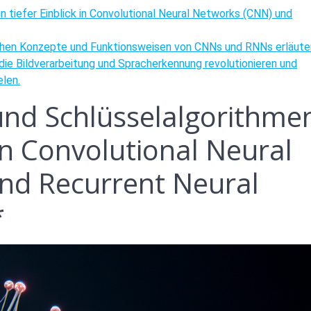
n tiefer Einblick in Convolutional Neural Networks (CNN) und
chen Konzepte und Funktionsweisen von CNNs und RNNs erläuter
 die Bildverarbeitung und Spracherkennung revolutionieren und
elen.
nd Schlüsselalgorithme
 in Convolutional Neural
nd Recurrent Neural
*