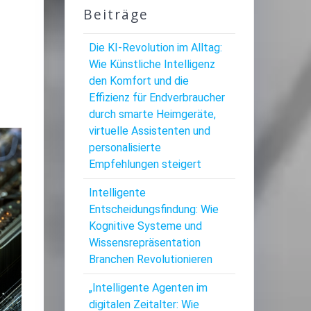
Beiträge
,
Die KI-Revolution im Alltag:
Wie Künstliche Intelligenz
den Komfort und die
Effizienz für Endverbraucher
durch smarte Heimgeräte,
virtuelle Assistenten und
personalisierte
Empfehlungen steigert
Intelligente
Entscheidungsfindung: Wie
Kognitive Systeme und
Wissensrepräsentation
Branchen Revolutionieren
„Intelligente Agenten im
digitalen Zeitalter: Wie