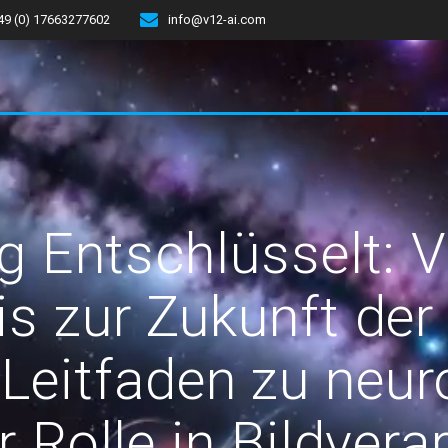
49 (0) 17663277602
info@v12-ai.com
g Entschlüsselt:
s zur Zukunft der 
Leitfaden zu neur
r Rolle in Bildvera