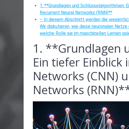
1. **Grundlagen und Schlüsselalgorithmen: Ei
Recurrent Neural Networks (RNN)**
– In diesem Abschnitt werden die wesentli
Wir diskutieren, wie diese neuronalen Netze
welche Rolle sie im maschinellen Lernen spi
1. **Grundlagen u
Ein tiefer Einblick
Networks (CNN) u
Networks (RNN)*