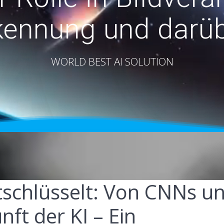
kennung und darüb
WORLD BEST AI SOLUTION
tschlüsselt: Von CNNs u
ft der KI – Ein