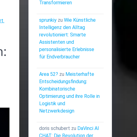
Transformieren
sprunkiy
zu
Wie Künstliche
t.
Intelligenz den Alltag
revolutioniert: Smarte
Assistenten und
n:
personalisierte Erlebnisse
für Endverbraucher
Area 52?
zu
Meisterhafte
Entscheidungsfindung:
Kombinatorische
Optimierung und ihre Rolle in
Logistik und
Netzwerkdesign
doris schubert
zu
DaVinci AI
CHAT: Die Revolution der