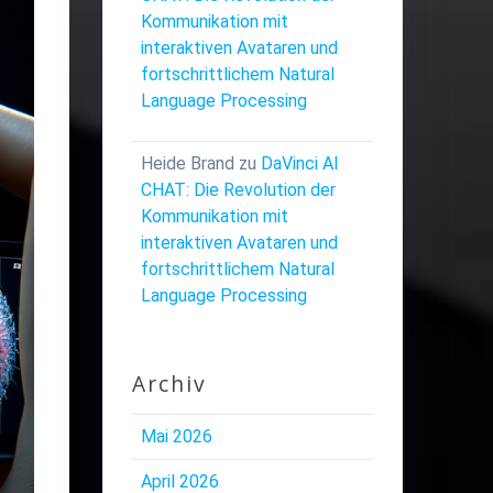
Kommunikation mit
interaktiven Avataren und
fortschrittlichem Natural
Language Processing
Heide Brand
zu
DaVinci AI
CHAT: Die Revolution der
Kommunikation mit
interaktiven Avataren und
fortschrittlichem Natural
Language Processing
Archiv
Mai 2026
April 2026