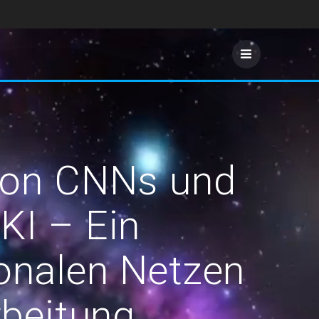
 Von CNNs und
KI – Ein
onalen Netzen
rbeitung,