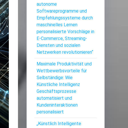
autonome
Softwareprogramme und
Empfehlungssysteme durch
maschinelles Lernen
personalisierte Vorschläge in
E-Commerce, Streaming-
Diensten und sozialen
Netzwerken revolutionieren“
Maximale Produktivität und
Wettbewerbsvorteile für
Selbständige: Wie
Künstliche Intelligenz
Geschäftsprozesse
automatisiert und
Kundeninteraktionen
personalisiert
„Künstlich Intelligente