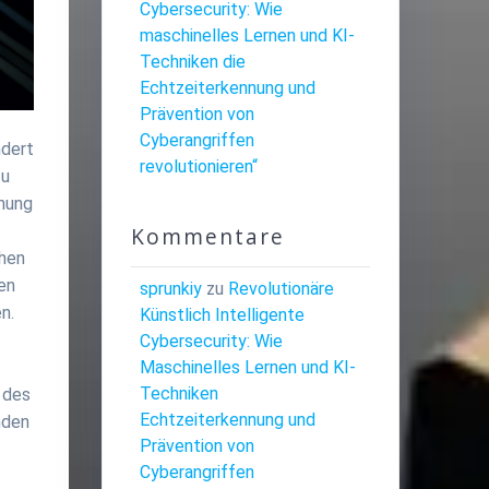
Cybersecurity: Wie
maschinelles Lernen und KI-
Techniken die
Echtzeiterkennung und
Prävention von
Cyberangriffen
ndert
revolutionieren“
zu
nnung
Kommentare
chen
en
sprunkiy
zu
Revolutionäre
n.
Künstlich Intelligente
Cybersecurity: Wie
Maschinelles Lernen und KI-
Techniken
 des
Echtzeiterkennung und
nden
Prävention von
Cyberangriffen