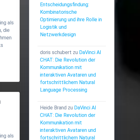
Entscheidungsfindung:
Kombinatorische
Optimierung und ihre Rolle in
ing als
Logistik und
, die
Netzwerkdesign
ithmen
ks
doris schubert
zu
DaVinci AI
CHAT: Die Revolution der
Kommunikation mit
interaktiven Avataren und
fortschrittlichem Natural
Language Processing
h
n
Heide Brand
zu
DaVinci AI
CHAT: Die Revolution der
Kommunikation mit
interaktiven Avataren und
ing als
fortschrittlichem Natural