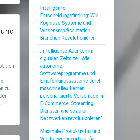
Intelligente
Entscheidungsfindung: Wie
Kognitive Systeme und
 und
Wissensrepräsentation
Branchen Revolutionieren
„Intelligente Agenten im
digitalen Zeitalter: Wie
st sich
autonome
.
Softwareprogramme und
ze
Empfehlungssysteme durch
n zu
maschinelles Lernen
 den
personalisierte Vorschläge in
…
E-Commerce, Streaming-
Diensten und sozialen
Netzwerken revolutionieren“
Maximale Produktivität und
Wettbewerbsvorteile für