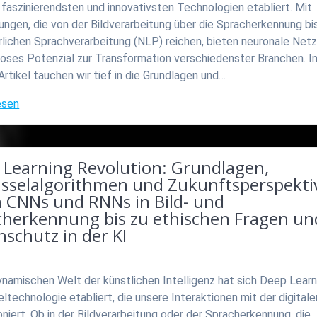
 faszinierendsten und innovativsten Technologien etabliert. Mit
gen, die von der Bildverarbeitung über die Spracherkennung bis
rlichen Sprachverarbeitung (NLP) reichen, bieten neuronale Netz
loses Potenzial zur Transformation verschiedenster Branchen. I
rtikel tauchen wir tief in die Grundlagen und…
esen
 Learning Revolution: Grundlagen,
üsselalgorithmen und Zukunftsperspekti
n CNNs und RNNs in Bild- und
cherkennung bis zu ethischen Fragen un
schutz in der KI
ynamischen Welt der künstlichen Intelligenz hat sich Deep Learn
ltechnologie etabliert, die unsere Interaktionen mit der digital
oniert. Ob in der Bildverarbeitung oder der Spracherkennung, die