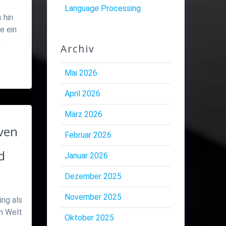
Language Processing
 hin
e ein
n
Archiv
Mai 2026
April 2026
März 2026
ven
Februar 2026
d
Januar 2026
Dezember 2025
November 2025
ing als
en Welt
Oktober 2025