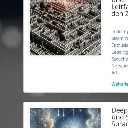
Leit
den 
In der d
einem z
Enthusia
Learning
Spracher
Network
Art…
Weiterl
Deep
und S
Spra