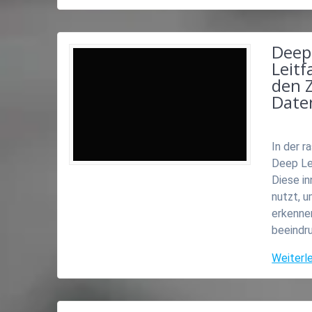
Deep
Leit
den 
Date
In der r
Deep Le
Diese i
nutzt, 
erkennen
beeindr
Weiterl