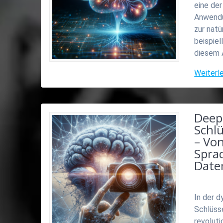
eine der
Anwendun
zur natü
beispiel
diesem A
Weiterl
Deep
Schl
– Vo
Spra
Daten
In der d
Schlüsse
revoluti