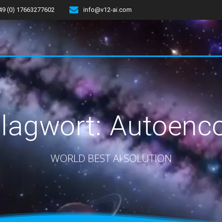
49 (0) 17663277602
info@v12-ai.com
lagwort:
Autoenc
WORLD BEST AI SOLUTION