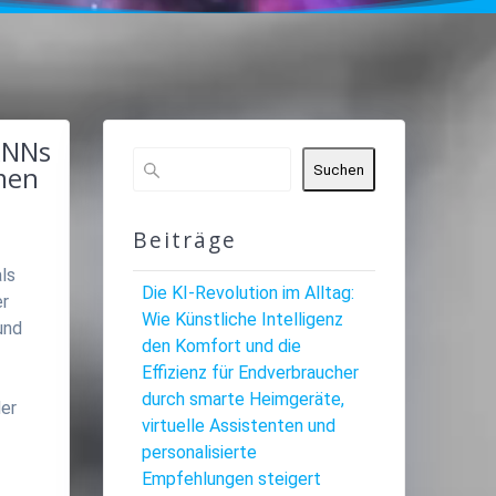
RNNs
men
Suchen
Beiträge
als
Die KI-Revolution im Alltag:
er
Wie Künstliche Intelligenz
und
den Komfort und die
Effizienz für Endverbraucher
durch smarte Heimgeräte,
der
virtuelle Assistenten und
personalisierte
Empfehlungen steigert