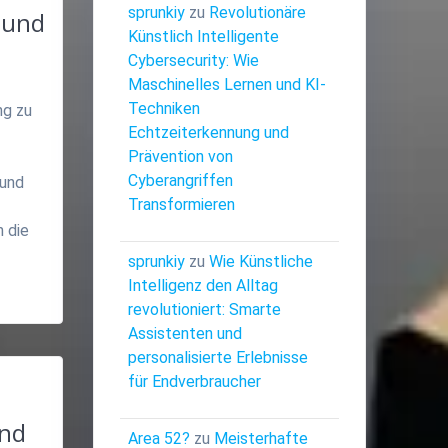
sprunkiy
zu
Revolutionäre
 und
Künstlich Intelligente
Cybersecurity: Wie
Maschinelles Lernen und KI-
Techniken
ng zu
Echtzeiterkennung und
Prävention von
Cyberangriffen
 und
Transformieren
 die
sprunkiy
zu
Wie Künstliche
Intelligenz den Alltag
revolutioniert: Smarte
Assistenten und
personalisierte Erlebnisse
n
für Endverbraucher
und
Area 52?
zu
Meisterhafte