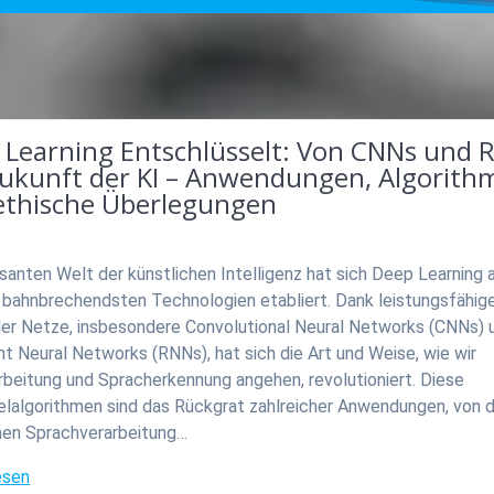
 Learning Entschlüsselt: Von CNNs und 
Zukunft der KI – Anwendungen, Algorith
ethische Überlegungen
asanten Welt der künstlichen Intelligenz hat sich Deep Learning 
r bahnbrechendsten Technologien etabliert. Dank leistungsfähig
ler Netze, insbesondere Convolutional Neural Networks (CNNs) 
t Neural Networks (RNNs), hat sich die Art und Weise, wie wir
rbeitung und Spracherkennung angehen, revolutioniert. Diese
elalgorithmen sind das Rückgrat zahlreicher Anwendungen, von 
chen Sprachverarbeitung…
esen