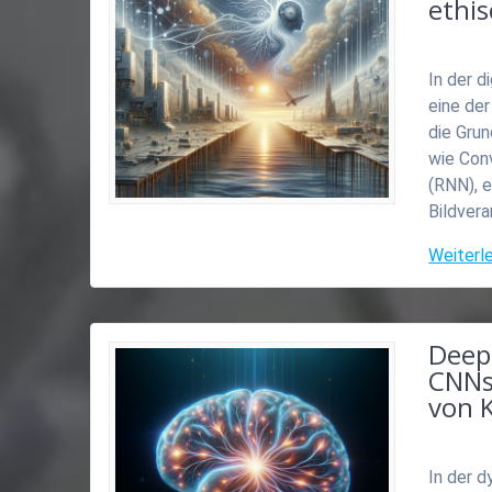
ethi
In der d
eine der
die Grun
wie Con
(RNN), e
Bildver
Weiterl
Deep 
CNNs
von 
In der d