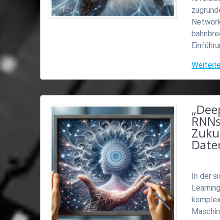
zugrund
Network
bahnbre
Einführu
Weiterl
„Deep
RNNs
Zuku
Date
In der s
Learning
komplexe
Maschine