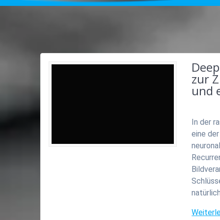
Deep
zur 
und 
In der r
eine de
neurona
Recurren
Bildvera
Schlüss
natürli
Weiterl