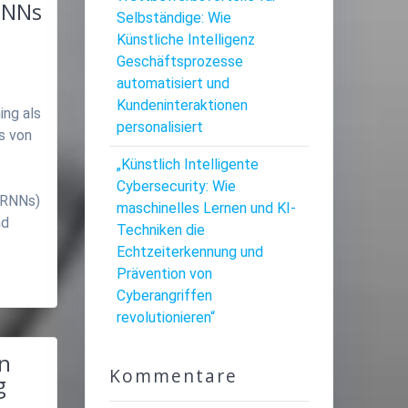
RNNs
Selbständige: Wie
Künstliche Intelligenz
Geschäftsprozesse
automatisiert und
Kundeninteraktionen
ing als
personalisiert
s von
„Künstlich Intelligente
Cybersecurity: Wie
(RNNs)
maschinelles Lernen und KI-
nd
Techniken die
Echtzeiterkennung und
Prävention von
Cyberangriffen
revolutionieren“
en
Kommentare
g