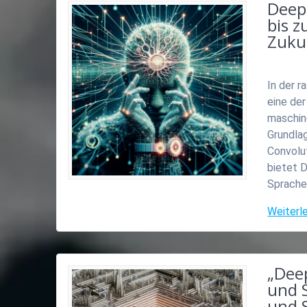
Deep
bis z
Zukun
In der r
eine der
maschin
Grundlag
Convolu
bietet 
Sprache
Weiterl
„Dee
und 
und 