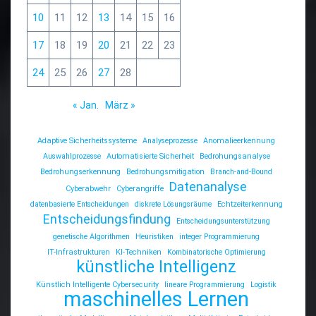
10
11
12
13
14
15
16
17
18
19
20
21
22
23
24
25
26
27
28
« Jan.
März »
Adaptive Sicherheitssysteme
Analyseprozesse
Anomalieerkennung
Auswahlprozesse
Automatisierte Sicherheit
Bedrohungsanalyse
Bedrohungserkennung
Bedrohungsmitigation
Branch-and-Bound
Datenanalyse
Cyberabwehr
Cyberangriffe
datenbasierte Entscheidungen
diskrete Lösungsräume
Echtzeiterkennung
Entscheidungsfindung
Entscheidungsunterstützung
genetische Algorithmen
Heuristiken
integer Programmierung
IT-Infrastrukturen
KI-Techniken
Kombinatorische Optimierung
künstliche Intelligenz
Künstlich Intelligente Cybersecurity
lineare Programmierung
Logistik
maschinelles Lernen