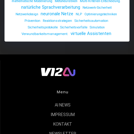
mathematische Modellierung
Metaheuristiken
Multi-Kriterien-Entscheidung.
natürliche Sprachverarbeitung
Netzwerk-Sicherheit
neuronale Netze
Netzwerkdesign
NLP
Optimierungstechniken
Prävention
Reaktionsstrategien
Sicherheitsautomation
Sicherheitsprotokolle
Sicherheitsvorfälle
Simulation
virtuelle Assistenten
Verwundbarkeitsmanagement.
Menu
AI NEWS
IMPRESSUM
KONTAKT
NEWSLETTER