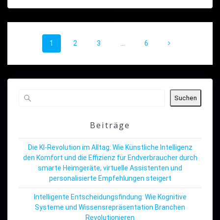
Beitragsnavigation
Seite
Seite
Seite
Seite
1
2
3
…
6
Suchen
Beiträge
Die KI-Revolution im Alltag: Wie Künstliche Intelligenz
den Komfort und die Effizienz für Endverbraucher durch
smarte Heimgeräte, virtuelle Assistenten und
personalisierte Empfehlungen steigert
Intelligente Entscheidungsfindung: Wie Kognitive
Systeme und Wissensrepräsentation Branchen
Revolutionieren