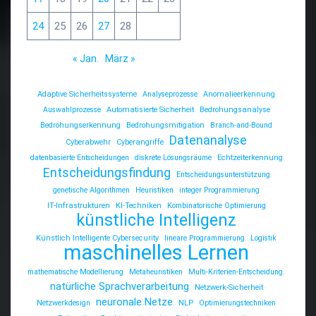
24
25
26
27
28
« Jan.
März »
Adaptive Sicherheitssysteme
Analyseprozesse
Anomalieerkennung
Auswahlprozesse
Automatisierte Sicherheit
Bedrohungsanalyse
Bedrohungserkennung
Bedrohungsmitigation
Branch-and-Bound
Datenanalyse
Cyberabwehr
Cyberangriffe
datenbasierte Entscheidungen
diskrete Lösungsräume
Echtzeiterkennung
Entscheidungsfindung
Entscheidungsunterstützung
genetische Algorithmen
Heuristiken
integer Programmierung
IT-Infrastrukturen
KI-Techniken
Kombinatorische Optimierung
künstliche Intelligenz
Künstlich Intelligente Cybersecurity
lineare Programmierung
Logistik
maschinelles Lernen
mathematische Modellierung
Metaheuristiken
Multi-Kriterien-Entscheidung.
natürliche Sprachverarbeitung
Netzwerk-Sicherheit
neuronale Netze
Netzwerkdesign
NLP
Optimierungstechniken