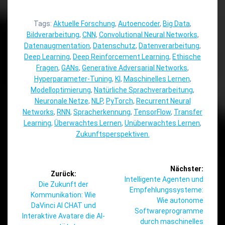
Tags:
Aktuelle Forschung
,
Autoencoder
,
Big Data
,
Bildverarbeitung
,
CNN
,
Convolutional Neural Networks
,
Datenaugmentation
,
Datenschutz
,
Datenverarbeitung
,
Deep Learning
,
Deep Reinforcement Learning
,
Ethische
Fragen
,
GANs
,
Generative Adversarial Networks
,
Hyperparameter-Tuning
,
KI
,
Maschinelles Lernen
,
Modelloptimierung
,
Natürliche Sprachverarbeitung
,
Neuronale Netze
,
NLP
,
PyTorch
,
Recurrent Neural
Networks
,
RNN
,
Spracherkennung
,
TensorFlow
,
Transfer
Learning
,
Überwachtes Lernen
,
Unüberwachtes Lernen
,
Zukunftsperspektiven.
Beitragsnavigation
Nächster:
Zurück:
Nächster
Intelligente Agenten und
Vorheriger
Die Zukunft der
Beitrag:
Empfehlungssysteme:
Beitrag:
Kommunikation: Wie
Wie autonome
DaVinci AI CHAT und
Softwareprogramme
Interaktive Avatare die AI-
durch maschinelles