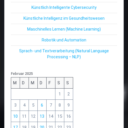
Künstlich Intelligente Cybersecurity
Künstliche Intelligenz im Gesundheitswesen
Maschinelles Lernen (Machine Learning)
Robotik und Automation
Sprach- und Textverarbeitung (Natural Language
Processing – NLP)
Februar 2025
M
D
M
D
F
S
S
1
2
3
4
5
6
7
8
9
10
11
12
13
14
15
16
17
18
19
20
21
22
23