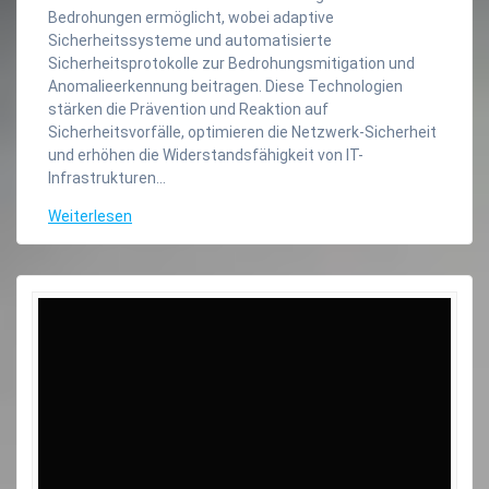
Bedrohungen ermöglicht, wobei adaptive
Sicherheitssysteme und automatisierte
Sicherheitsprotokolle zur Bedrohungsmitigation und
Anomalieerkennung beitragen. Diese Technologien
stärken die Prävention und Reaktion auf
Sicherheitsvorfälle, optimieren die Netzwerk-Sicherheit
und erhöhen die Widerstandsfähigkeit von IT-
Infrastrukturen…
Weiterlesen