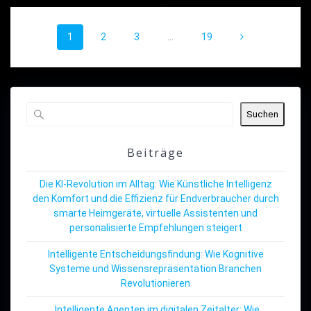
Beitragsnavigation
Seite
Seite
Seite
Seite
1
2
3
…
19
Suchen
Beiträge
Die KI-Revolution im Alltag: Wie Künstliche Intelligenz
den Komfort und die Effizienz für Endverbraucher durch
smarte Heimgeräte, virtuelle Assistenten und
personalisierte Empfehlungen steigert
Intelligente Entscheidungsfindung: Wie Kognitive
Systeme und Wissensrepräsentation Branchen
Revolutionieren
„Intelligente Agenten im digitalen Zeitalter: Wie