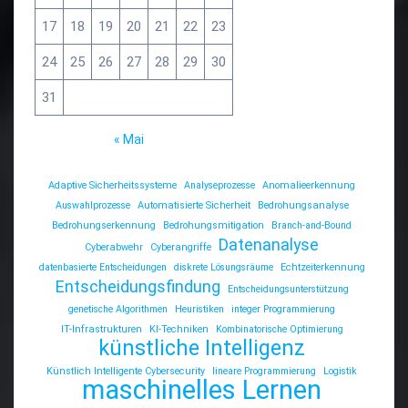
17
18
19
20
21
22
23
24
25
26
27
28
29
30
31
« Mai
Adaptive Sicherheitssysteme
Analyseprozesse
Anomalieerkennung
Auswahlprozesse
Automatisierte Sicherheit
Bedrohungsanalyse
Bedrohungserkennung
Bedrohungsmitigation
Branch-and-Bound
Datenanalyse
Cyberabwehr
Cyberangriffe
datenbasierte Entscheidungen
diskrete Lösungsräume
Echtzeiterkennung
Entscheidungsfindung
Entscheidungsunterstützung
genetische Algorithmen
Heuristiken
integer Programmierung
IT-Infrastrukturen
KI-Techniken
Kombinatorische Optimierung
künstliche Intelligenz
Künstlich Intelligente Cybersecurity
lineare Programmierung
Logistik
maschinelles Lernen