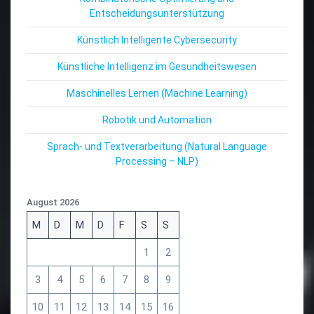
Entscheidungsunterstützung
Künstlich Intelligente Cybersecurity
Künstliche Intelligenz im Gesundheitswesen
Maschinelles Lernen (Machine Learning)
Robotik und Automation
Sprach- und Textverarbeitung (Natural Language
Processing – NLP)
August 2026
M
D
M
D
F
S
S
1
2
3
4
5
6
7
8
9
10
11
12
13
14
15
16