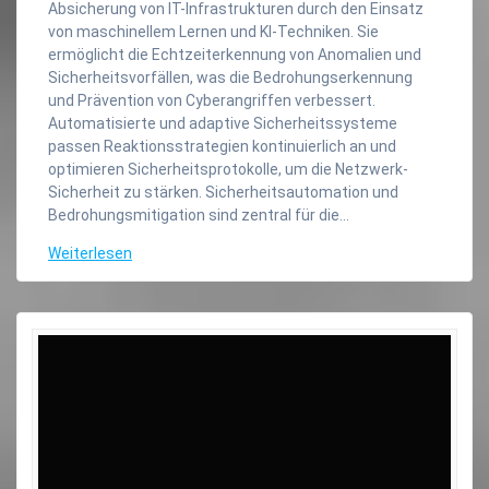
Absicherung von IT-Infrastrukturen durch den Einsatz
von maschinellem Lernen und KI-Techniken. Sie
ermöglicht die Echtzeiterkennung von Anomalien und
Sicherheitsvorfällen, was die Bedrohungserkennung
und Prävention von Cyberangriffen verbessert.
Automatisierte und adaptive Sicherheitssysteme
passen Reaktionsstrategien kontinuierlich an und
optimieren Sicherheitsprotokolle, um die Netzwerk-
Sicherheit zu stärken. Sicherheitsautomation und
Bedrohungsmitigation sind zentral für die…
Weiterlesen