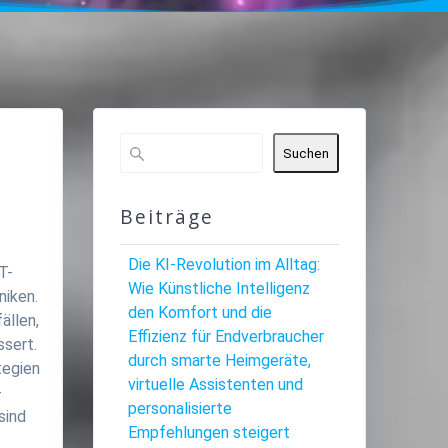
Suchen
Beiträge
Die KI-Revolution im Alltag:
T-
Wie Künstliche Intelligenz
niken.
den Komfort und die
ällen,
Effizienz für Endverbraucher
ssert.
durch smarte Heimgeräte,
tegien
virtuelle Assistenten und
-
personalisierte
sind
Empfehlungen steigert