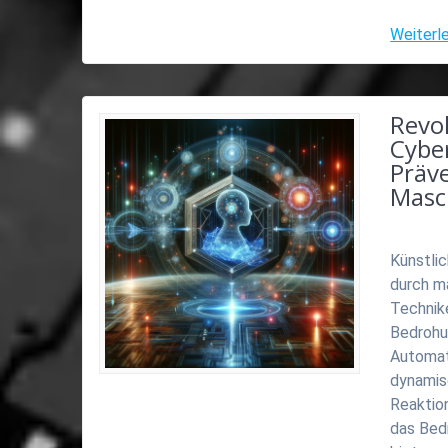
Weiterl
Revol
Cybe
Präv
Masc
Künstlic
durch m
Technik
Bedrohu
Automat
dynamis
Reaktio
das Bed