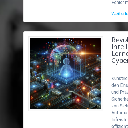
Fehler 
Weiterl
Revo
Intel
Lern
Cybe
Künstlic
den Ein
und Prä
Sicherhe
von Sic
Automat
Infrast
effizie