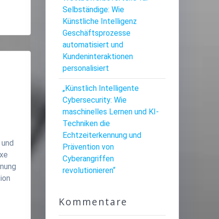
Selbständige: Wie
Künstliche Intelligenz
Geschäftsprozesse
automatisiert und
Kundeninteraktionen
personalisiert
„Künstlich Intelligente
Cybersecurity: Wie
maschinelles Lernen und KI-
Techniken die
Echtzeiterkennung und
y und
Prävention von
exe
Cyberangriffen
nnung
revolutionieren“
ion
Kommentare