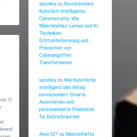
e…
sprunkiy
zu
Revolutionäre
Künstlich Intelligente
Cybersecurity: Wie
Maschinelles Lernen und KI-
Techniken
Echtzeiterkennung und
Prävention von
Cyberangriffen
Transformieren
sprunkiy
zu
Wie Künstliche
Intelligenz den Alltag
revolutioniert: Smarte
von IT-
Assistenten und
e
personalisierte Erlebnisse
für Endverbraucher
nd
ährend
Area 52?
zu
Meisterhafte
ssen,