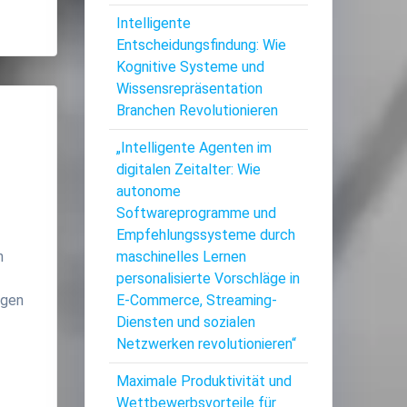
Intelligente
Entscheidungsfindung: Wie
Kognitive Systeme und
Wissensrepräsentation
Branchen Revolutionieren
„Intelligente Agenten im
digitalen Zeitalter: Wie
autonome
Softwareprogramme und
Empfehlungssysteme durch
n
maschinelles Lernen
personalisierte Vorschläge in
ngen
E-Commerce, Streaming-
Diensten und sozialen
Netzwerken revolutionieren“
Maximale Produktivität und
Wettbewerbsvorteile für