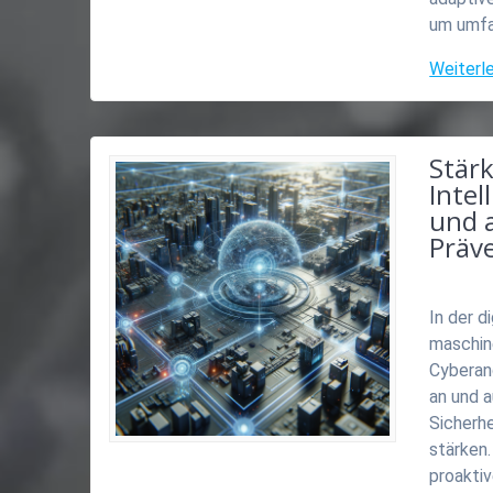
um umfa
Weiterl
Stär
Intel
und a
Präv
In der d
maschin
Cyberan
an und 
Sicherhe
stärken
proakti