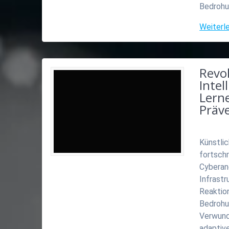
Bedrohu
Weiterl
Revo
Intel
Lern
Präve
Künstlic
fortschr
Cyberan
Infrast
Reaktio
Bedrohu
Verwund
adaptiv