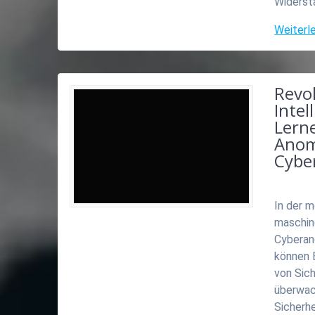
Widerst
Weiterl
Revo
Intel
Lern
Anom
Cyber
In der m
maschin
Cyberan
können B
von Sic
überwac
Sicherh