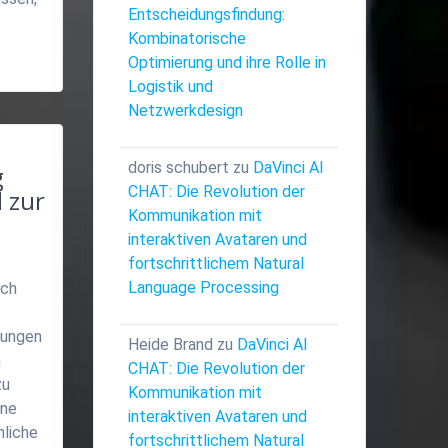
Entscheidungsfindung:
Kombinatorische
Optimierung und ihre Rolle in
Logistik und
Netzwerkdesign
doris schubert
zu
DaVinci AI
g
CHAT: Die Revolution der
l zur
Kommunikation mit
interaktiven Avataren und
fortschrittlichem Natural
Language Processing
rch
hungen
Heide Brand
zu
DaVinci AI
m
CHAT: Die Revolution der
zu
Kommunikation mit
ine
interaktiven Avataren und
hliche
fortschrittlichem Natural