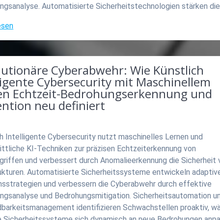
ngsanalyse. Automatisierte Sicherheitstechnologien stärken di
esen
lutionäre Cyberabwehr: Wie Künstlich
ligente Cybersecurity mit Maschinellem
en Echtzeit-Bedrohungserkennung und
ntion neu definiert
h Intelligente Cybersecurity nutzt maschinelles Lernen und
ittliche KI-Techniken zur präzisen Echtzeiterkennung von
griffen und verbessert durch Anomalieerkennung die Sicherheit 
rukturen. Automatisierte Sicherheitssysteme entwickeln adaptiv
nsstrategien und verbessern die Cyberabwehr durch effektive
ngsanalyse und Bedrohungsmitigation. Sicherheitsautomation u
barkeitsmanagement identifizieren Schwachstellen proaktiv, w
e Sicherheitssysteme sich dynamisch an neue Bedrohungen anpa