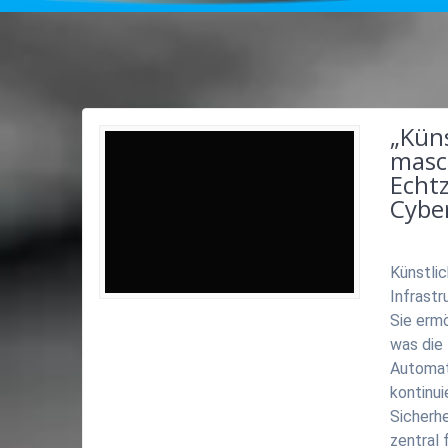
„Küns
masc
Echt
Cyber
Künstlic
Infrast
Sie ermö
was die
Automat
kontinui
Sicherhe
zentral 