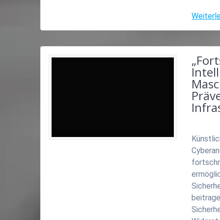
Weiterl
„Fort
Intel
Masc
Präve
Infra
Künstlic
Cyberang
fortsch
ermögli
Sicherh
beitrage
Sicherhe