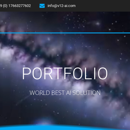
9 (0) 17663277602
info@v12-ai.com
PORTFOLIO
WORLD BEST AI SOLUTION