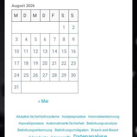
August 2026
M
D
M
D
F
S
S
1
2
3
4
5
6
7
8
9
10
11
12
13
14
15
16
17
18
19
20
21
22
23
24
25
26
27
28
29
30
31
« Mai
Adaptive Sicherheitssysteme
Analyseprozesse
Anomalieerkennung
Auswahlprozesse
Automatisierte Sicherheit
Bedrohungsanalyse
Bedrohungserkennung
Bedrohungsmitigation
Branch-and-Bound
Datenanalyse