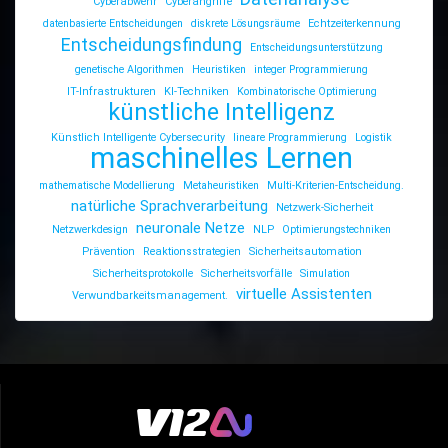
Cyberabwehr
Cyberangriffe
datenbasierte Entscheidungen
diskrete Lösungsräume
Echtzeiterkennung
Entscheidungsfindung
Entscheidungsunterstützung
genetische Algorithmen
Heuristiken
integer Programmierung
IT-Infrastrukturen
KI-Techniken
Kombinatorische Optimierung
künstliche Intelligenz
Künstlich Intelligente Cybersecurity
lineare Programmierung
Logistik
maschinelles Lernen
mathematische Modellierung
Metaheuristiken
Multi-Kriterien-Entscheidung.
natürliche Sprachverarbeitung
Netzwerk-Sicherheit
neuronale Netze
Netzwerkdesign
NLP
Optimierungstechniken
Prävention
Reaktionsstrategien
Sicherheitsautomation
Sicherheitsprotokolle
Sicherheitsvorfälle
Simulation
virtuelle Assistenten
Verwundbarkeitsmanagement.