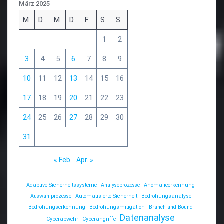
März 2025
M
D
M
D
F
S
S
1
2
3
4
5
6
7
8
9
10
11
12
13
14
15
16
17
18
19
20
21
22
23
24
25
26
27
28
29
30
31
« Feb.
Apr. »
Adaptive Sicherheitssysteme
Analyseprozesse
Anomalieerkennung
Auswahlprozesse
Automatisierte Sicherheit
Bedrohungsanalyse
Bedrohungserkennung
Bedrohungsmitigation
Branch-and-Bound
Datenanalyse
Cyberabwehr
Cyberangriffe