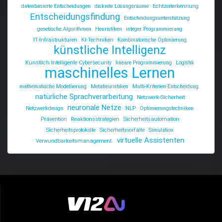
datenbasierte Entscheidungen
diskrete Lösungsräume
Echtzeiterkennung
Entscheidungsfindung
Entscheidungsunterstützung
genetische Algorithmen
Heuristiken
integer Programmierung
IT-Infrastrukturen
KI-Techniken
Kombinatorische Optimierung
künstliche Intelligenz
Künstlich Intelligente Cybersecurity
lineare Programmierung
Logistik
maschinelles Lernen
mathematische Modellierung
Metaheuristiken
Multi-Kriterien-Entscheidung.
natürliche Sprachverarbeitung
Netzwerk-Sicherheit
neuronale Netze
Netzwerkdesign
NLP
Optimierungstechniken
Prävention
Reaktionsstrategien
Sicherheitsautomation
Sicherheitsprotokolle
Sicherheitsvorfälle
Simulation
virtuelle Assistenten
Verwundbarkeitsmanagement.