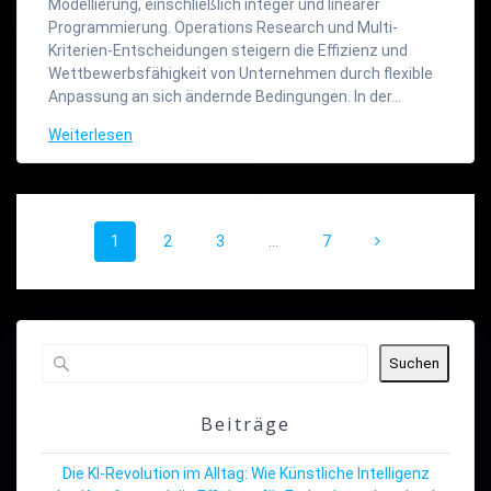
Modellierung, einschließlich integer und linearer
Programmierung. Operations Research und Multi-
Kriterien-Entscheidungen steigern die Effizienz und
Wettbewerbsfähigkeit von Unternehmen durch flexible
Anpassung an sich ändernde Bedingungen. In der…
Weiterlesen
Beitragsnavigation
Seite
Seite
Seite
Seite
1
2
3
…
7
Suchen
Beiträge
Die KI-Revolution im Alltag: Wie Künstliche Intelligenz