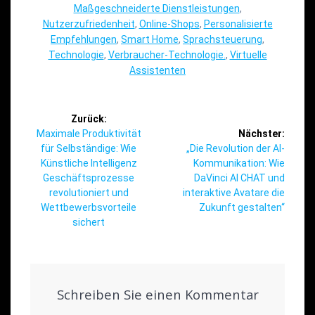
Maßgeschneiderte Dienstleistungen
,
Nutzerzufriedenheit
,
Online-Shops
,
Personalisierte
Empfehlungen
,
Smart Home
,
Sprachsteuerung
,
Technologie
,
Verbraucher-Technologie.
,
Virtuelle
Assistenten
Beitragsnavigation
Zurück:
Vorheriger
Maximale Produktivität
Nächster:
Beitrag:
Nächster
für Selbständige: Wie
„Die Revolution der AI-
Beitrag:
Künstliche Intelligenz
Kommunikation: Wie
Geschäftsprozesse
DaVinci AI CHAT und
revolutioniert und
interaktive Avatare die
Wettbewerbsvorteile
Zukunft gestalten“
sichert
Schreiben Sie einen Kommentar