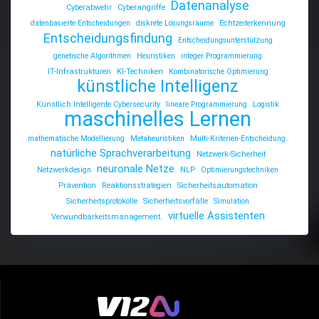
Datenanalyse
Cyberabwehr
Cyberangriffe
datenbasierte Entscheidungen
diskrete Lösungsräume
Echtzeiterkennung
Entscheidungsfindung
Entscheidungsunterstützung
genetische Algorithmen
Heuristiken
integer Programmierung
IT-Infrastrukturen
KI-Techniken
Kombinatorische Optimierung
künstliche Intelligenz
Künstlich Intelligente Cybersecurity
lineare Programmierung
Logistik
maschinelles Lernen
mathematische Modellierung
Metaheuristiken
Multi-Kriterien-Entscheidung.
natürliche Sprachverarbeitung
Netzwerk-Sicherheit
neuronale Netze
Netzwerkdesign
NLP
Optimierungstechniken
Prävention
Reaktionsstrategien
Sicherheitsautomation
Sicherheitsprotokolle
Sicherheitsvorfälle
Simulation
virtuelle Assistenten
Verwundbarkeitsmanagement.