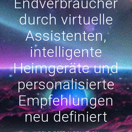
Endverbraucher
durch virtuelle
Assistenten,
intelligente
Heimgeräte und
personalisierte
Empfehlungen
neu definiert