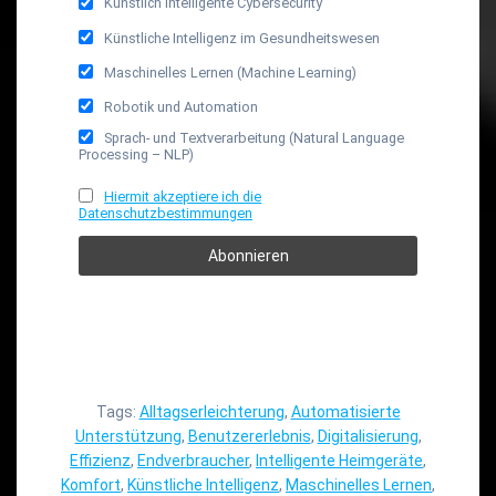
Künstlich Intelligente Cybersecurity
Künstliche Intelligenz im Gesundheitswesen
Maschinelles Lernen (Machine Learning)
Robotik und Automation
Sprach- und Textverarbeitung (Natural Language
Processing – NLP)
Hiermit akzeptiere ich die
Datenschutzbestimmungen
Tags:
Alltagserleichterung
,
Automatisierte
Unterstützung
,
Benutzererlebnis
,
Digitalisierung
,
Effizienz
,
Endverbraucher
,
Intelligente Heimgeräte
,
Komfort
,
Künstliche Intelligenz
,
Maschinelles Lernen
,