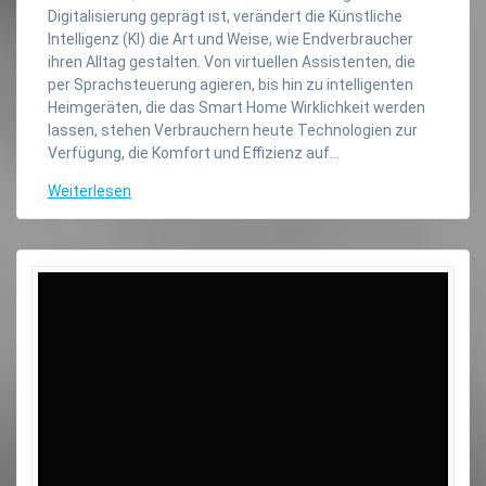
Digitalisierung geprägt ist, verändert die Künstliche
Intelligenz (KI) die Art und Weise, wie Endverbraucher
ihren Alltag gestalten. Von virtuellen Assistenten, die
per Sprachsteuerung agieren, bis hin zu intelligenten
Heimgeräten, die das Smart Home Wirklichkeit werden
lassen, stehen Verbrauchern heute Technologien zur
Verfügung, die Komfort und Effizienz auf…
Weiterlesen