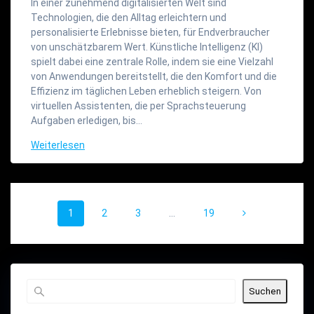
In einer zunehmend digitalisierten Welt sind
Technologien, die den Alltag erleichtern und
personalisierte Erlebnisse bieten, für Endverbraucher
von unschätzbarem Wert. Künstliche Intelligenz (KI)
spielt dabei eine zentrale Rolle, indem sie eine Vielzahl
von Anwendungen bereitstellt, die den Komfort und die
Effizienz im täglichen Leben erheblich steigern. Von
virtuellen Assistenten, die per Sprachsteuerung
Aufgaben erledigen, bis…
Weiterlesen
Beitragsnavigation
Seite
Seite
Seite
Seite
1
2
3
…
19
Suchen