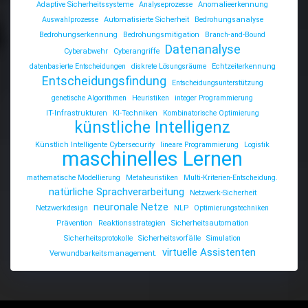
Adaptive Sicherheitssysteme
Analyseprozesse
Anomalieerkennung
Auswahlprozesse
Automatisierte Sicherheit
Bedrohungsanalyse
Bedrohungserkennung
Bedrohungsmitigation
Branch-and-Bound
Datenanalyse
Cyberabwehr
Cyberangriffe
datenbasierte Entscheidungen
diskrete Lösungsräume
Echtzeiterkennung
Entscheidungsfindung
Entscheidungsunterstützung
genetische Algorithmen
Heuristiken
integer Programmierung
IT-Infrastrukturen
KI-Techniken
Kombinatorische Optimierung
künstliche Intelligenz
Künstlich Intelligente Cybersecurity
lineare Programmierung
Logistik
maschinelles Lernen
mathematische Modellierung
Metaheuristiken
Multi-Kriterien-Entscheidung.
natürliche Sprachverarbeitung
Netzwerk-Sicherheit
neuronale Netze
Netzwerkdesign
NLP
Optimierungstechniken
Prävention
Reaktionsstrategien
Sicherheitsautomation
Sicherheitsprotokolle
Sicherheitsvorfälle
Simulation
virtuelle Assistenten
Verwundbarkeitsmanagement.