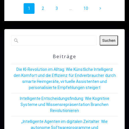
Beitragsnavigation
Seite
Seite
Seite
Seite
1
2
3
…
10
Suchen
Beiträge
Die KI-Revolution im Alltag: Wie Künstliche Intelligenz
den Komfort und die Effizienz für Endverbraucher durch
smarte Heimgeräte, virtuelle Assistenten und
personalisierte Empfehlungen steigert
Intelligente Entscheidungsfindung: Wie Kognitive
Systeme und Wissensrepräsentation Branchen
Revolutionieren
„Intelligente Agenten im digitalen Zeitalter: Wie
autonome Softwareprogramme und