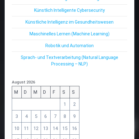
Künstlich Intelligente Cybersecurity
Künstliche Intelligenz im Gesundheitswesen
Maschinelles Lernen (Machine Learning)
Robotik und Automation
Sprach- und Textverarbeitung (Natural Language
Processing – NLP)
August 2026
M
D
M
D
F
S
S
1
2
3
4
5
6
7
8
9
10
11
12
13
14
15
16