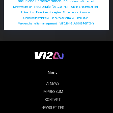
natürliche Sprachverarbeitung
Netzwerk-Sicherheit
neuronale Netze
Netzwerkdesign
NLP
Optimierungstechniken
Prävention
Reaktionsstrategien
Sicherheitsautomation
Sicherheitsprotokolle
Sicherheitsvorfälle
Simulation
virtuelle Assistenten
Verwundbarkeitsmanagement.
Menu
AI NEWS
IMPRESSUM
KONTAKT
NEWSLETTER