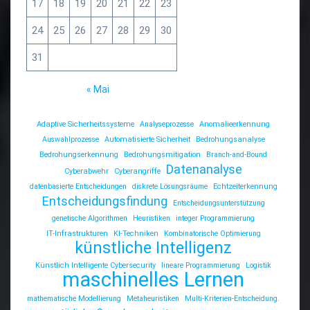
17
18
19
20
21
22
23
24
25
26
27
28
29
30
31
« Mai
Adaptive Sicherheitssysteme
Analyseprozesse
Anomalieerkennung
Auswahlprozesse
Automatisierte Sicherheit
Bedrohungsanalyse
Bedrohungserkennung
Bedrohungsmitigation
Branch-and-Bound
Datenanalyse
Cyberabwehr
Cyberangriffe
datenbasierte Entscheidungen
diskrete Lösungsräume
Echtzeiterkennung
Entscheidungsfindung
Entscheidungsunterstützung
genetische Algorithmen
Heuristiken
integer Programmierung
IT-Infrastrukturen
KI-Techniken
Kombinatorische Optimierung
künstliche Intelligenz
Künstlich Intelligente Cybersecurity
lineare Programmierung
Logistik
maschinelles Lernen
mathematische Modellierung
Metaheuristiken
Multi-Kriterien-Entscheidung.