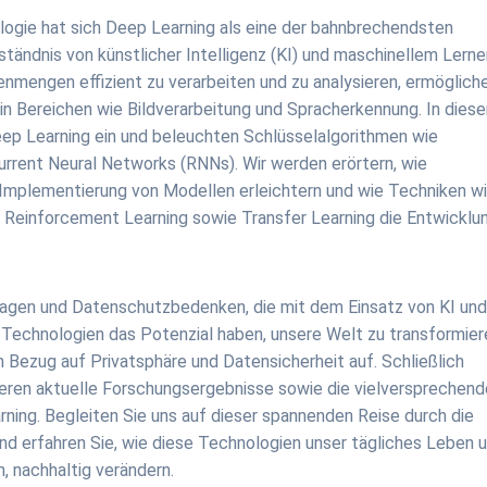
logie hat sich Deep Learning als eine der bahnbrechendsten
rständnis von künstlicher Intelligenz (KI) und maschinellem Lern
atenmengen effizient zu verarbeiten und zu analysieren, ermöglich
n Bereichen wie Bildverarbeitung und Spracherkennung. In dies
Deep Learning ein und beleuchten Schlüsselalgorithmen wie
rrent Neural Networks (RNNs). Wir werden erörtern, wie
Implementierung von Modellen erleichtern und wie Techniken w
einforcement Learning sowie Transfer Learning die Entwicklu
ragen und Datenschutzbedenken, die mit dem Einsatz von KI un
Technologien das Potenzial haben, unsere Welt zu transformier
Bezug auf Privatsphäre und Datensicherheit auf. Schließlich
utieren aktuelle Forschungsergebnisse sowie die vielversprechen
ning. Begleiten Sie uns auf dieser spannenden Reise durch die
und erfahren Sie, wie diese Technologien unser tägliches Leben 
n, nachhaltig verändern.