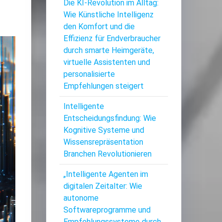
Die KI-Revolution im Alltag:
Wie Künstliche Intelligenz
den Komfort und die
Effizienz für Endverbraucher
durch smarte Heimgeräte,
virtuelle Assistenten und
personalisierte
Empfehlungen steigert
Intelligente
Entscheidungsfindung: Wie
Kognitive Systeme und
Wissensrepräsentation
Branchen Revolutionieren
„Intelligente Agenten im
digitalen Zeitalter: Wie
autonome
Softwareprogramme und
Empfehlungssysteme durch