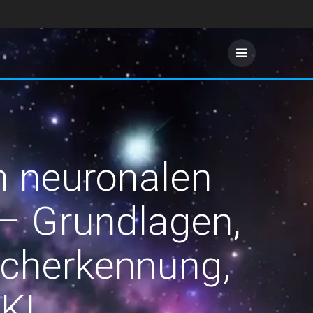
n neuronalen
– Grundlagen,
acherkennung,
 KI