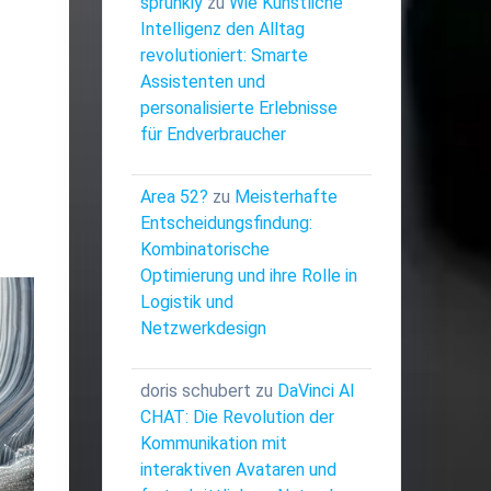
sprunkiy
zu
Wie Künstliche
Intelligenz den Alltag
revolutioniert: Smarte
Assistenten und
personalisierte Erlebnisse
für Endverbraucher
Area 52?
zu
Meisterhafte
Entscheidungsfindung:
Kombinatorische
Optimierung und ihre Rolle in
Logistik und
Netzwerkdesign
doris schubert
zu
DaVinci AI
CHAT: Die Revolution der
Kommunikation mit
interaktiven Avataren und