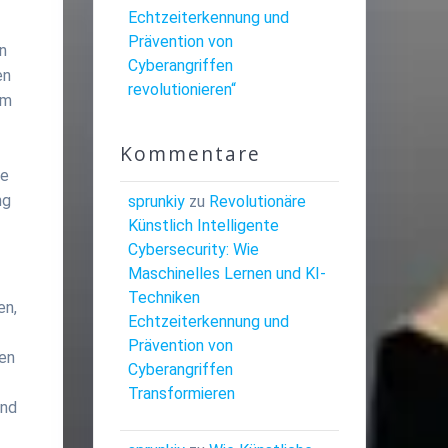
Echtzeiterkennung und
Prävention von
en
Cyberangriffen
en
revolutionieren“
em
Kommentare
ie
ng
sprunkiy
zu
Revolutionäre
Künstlich Intelligente
Cybersecurity: Wie
Maschinelles Lernen und KI-
d
Techniken
en,
Echtzeiterkennung und
Prävention von
den
Cyberangriffen
Transformieren
und