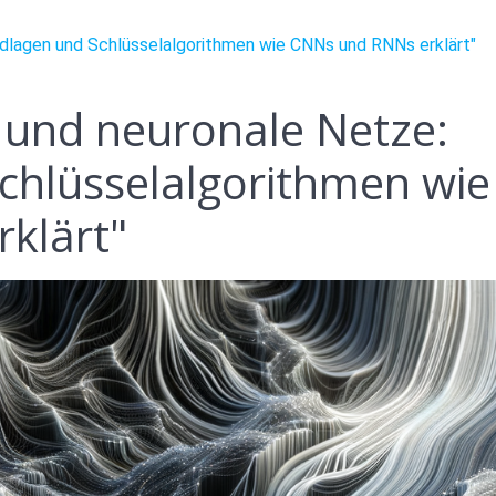
ndlagen und Schlüsselalgorithmen wie CNNs und RNNs erklärt"
 und neuronale Netze:
chlüsselalgorithmen wie
klärt"