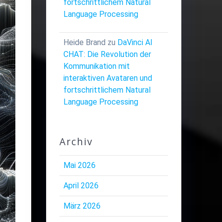
fortschrittlichem Natural
Language Processing
Heide Brand
zu
DaVinci AI
CHAT: Die Revolution der
Kommunikation mit
interaktiven Avataren und
fortschrittlichem Natural
Language Processing
Archiv
Mai 2026
April 2026
März 2026