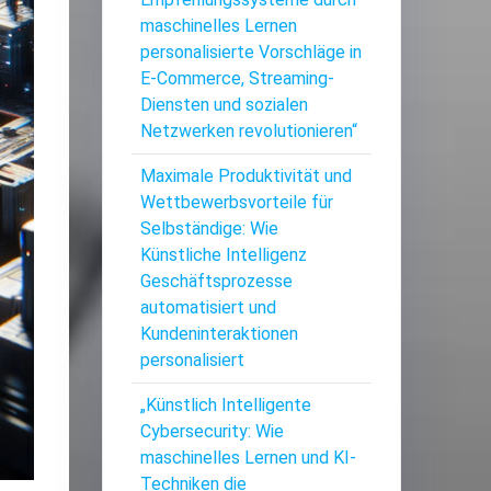
maschinelles Lernen
personalisierte Vorschläge in
E-Commerce, Streaming-
Diensten und sozialen
Netzwerken revolutionieren“
Maximale Produktivität und
Wettbewerbsvorteile für
Selbständige: Wie
Künstliche Intelligenz
Geschäftsprozesse
automatisiert und
Kundeninteraktionen
personalisiert
„Künstlich Intelligente
Cybersecurity: Wie
maschinelles Lernen und KI-
Techniken die