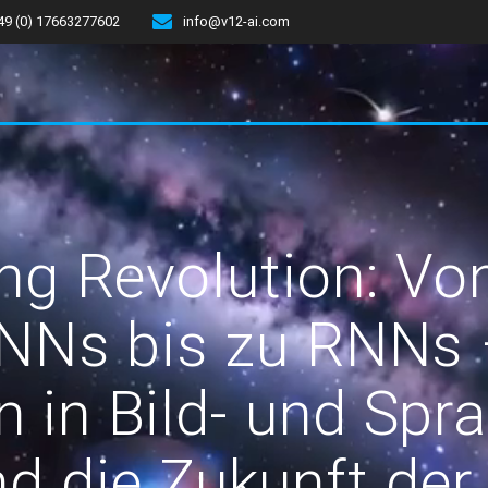
49 (0) 17663277602
info@v12-ai.com
ng Revolution: Vo
NNs bis zu RNNs 
in Bild- und Spr
d die Zukunft der