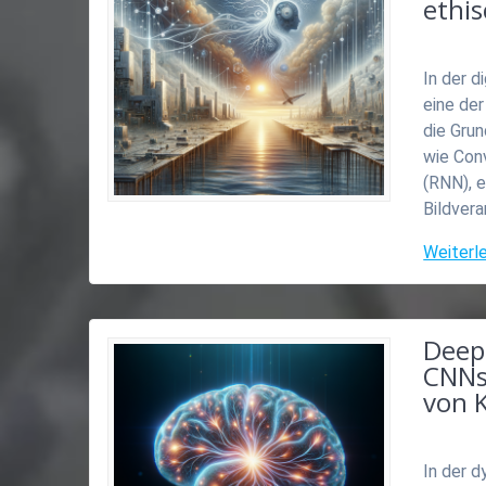
ethi
In der d
eine der
die Grun
wie Con
(RNN), e
Bildver
Weiterl
Deep 
CNNs
von 
In der d