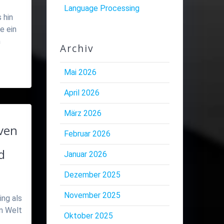
Language Processing
 hin
e ein
n
Archiv
Mai 2026
April 2026
März 2026
ven
Februar 2026
d
Januar 2026
Dezember 2025
November 2025
ing als
en Welt
Oktober 2025