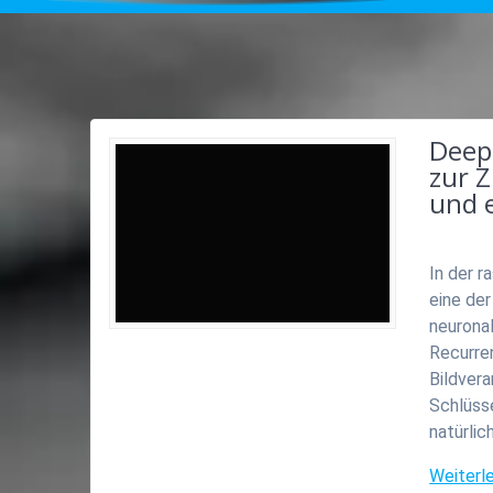
Deep
zur 
und 
In der r
eine de
neurona
Recurren
Bildvera
Schlüss
natürli
Weiterl