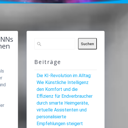
RNNs
men
Suchen
Beiträge
als
Die KI-Revolution im Alltag:
er
Wie Künstliche Intelligenz
und
den Komfort und die
Effizienz für Endverbraucher
durch smarte Heimgeräte,
der
virtuelle Assistenten und
personalisierte
Empfehlungen steigert