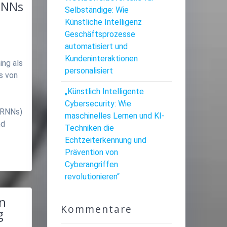
RNNs
Selbständige: Wie
Künstliche Intelligenz
Geschäftsprozesse
automatisiert und
Kundeninteraktionen
ing als
personalisiert
s von
„Künstlich Intelligente
Cybersecurity: Wie
(RNNs)
maschinelles Lernen und KI-
nd
Techniken die
Echtzeiterkennung und
Prävention von
Cyberangriffen
revolutionieren“
en
Kommentare
g