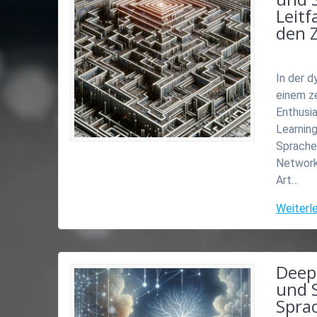
Leit
den 
In der d
einem z
Enthusia
Learning
Spracher
Network
Art…
Weiterl
Deep
und S
Spra