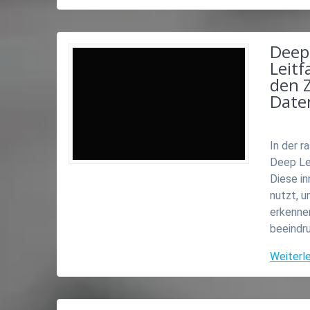
Deep
Leit
den 
Date
In der r
Deep Le
Diese i
nutzt, 
erkennen
beeindr
Weiterl