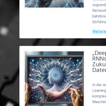
zugrund
Network
bahnbre
Einführu
Weiterl
„Deep
RNNs
Zuku
Date
In der s
Learning
komplexe
Maschine