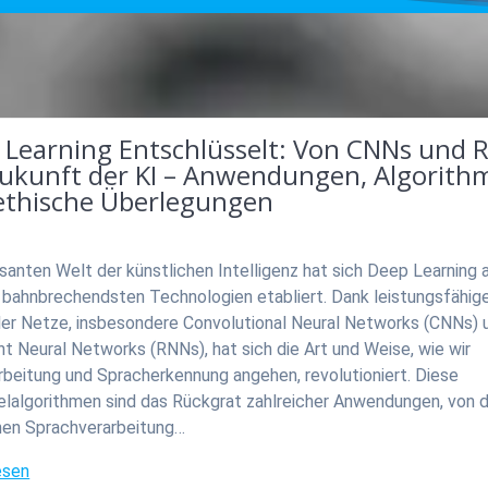
 Learning Entschlüsselt: Von CNNs und 
Zukunft der KI – Anwendungen, Algorith
ethische Überlegungen
asanten Welt der künstlichen Intelligenz hat sich Deep Learning 
r bahnbrechendsten Technologien etabliert. Dank leistungsfähig
ler Netze, insbesondere Convolutional Neural Networks (CNNs) 
t Neural Networks (RNNs), hat sich die Art und Weise, wie wir
rbeitung und Spracherkennung angehen, revolutioniert. Diese
elalgorithmen sind das Rückgrat zahlreicher Anwendungen, von 
chen Sprachverarbeitung…
esen