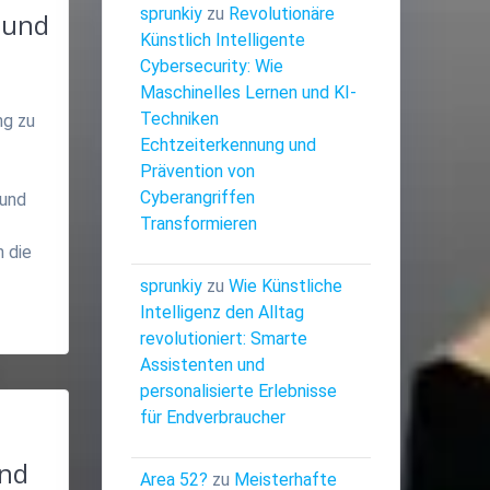
sprunkiy
zu
Revolutionäre
 und
Künstlich Intelligente
Cybersecurity: Wie
Maschinelles Lernen und KI-
Techniken
ng zu
Echtzeiterkennung und
Prävention von
Cyberangriffen
 und
Transformieren
 die
sprunkiy
zu
Wie Künstliche
Intelligenz den Alltag
revolutioniert: Smarte
Assistenten und
personalisierte Erlebnisse
n
für Endverbraucher
und
Area 52?
zu
Meisterhafte