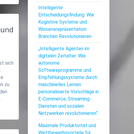
Intelligente
Entscheidungsfindung: Wie
Kognitive Systeme und
 und
Wissensrepräsentation
Branchen Revolutionieren
„Intelligente Agenten im
digitalen Zeitalter: Wie
st sich
autonome
.
Softwareprogramme und
ze
Empfehlungssysteme durch
n zu
maschinelles Lernen
 den
personalisierte Vorschläge in
…
E-Commerce, Streaming-
Diensten und sozialen
Netzwerken revolutionieren“
Maximale Produktivität und
Wettbewerbsvorteile für