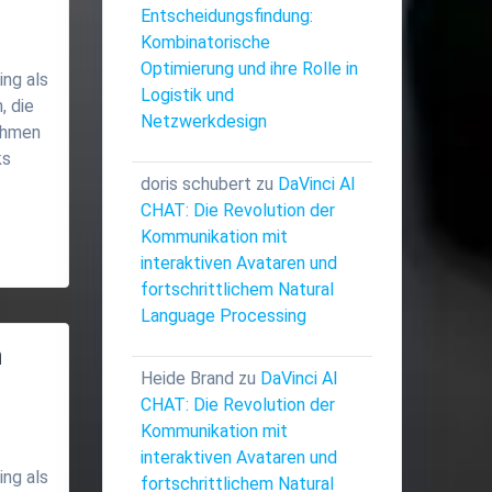
Entscheidungsfindung:
Kombinatorische
Optimierung und ihre Rolle in
ing als
Logistik und
, die
Netzwerkdesign
ithmen
ks
doris schubert
zu
DaVinci AI
CHAT: Die Revolution der
Kommunikation mit
interaktiven Avataren und
fortschrittlichem Natural
Language Processing
h
n
Heide Brand
zu
DaVinci AI
CHAT: Die Revolution der
Kommunikation mit
interaktiven Avataren und
ing als
fortschrittlichem Natural