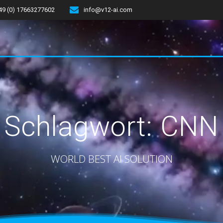
49 (0) 17663277602
info@v12-ai.com
Schlagwort:
CNN
WORLD BEST AI SOLUTION