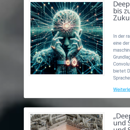
Deep
bis z
Zukun
In der r
eine der
maschin
Grundlag
Convolu
bietet 
Sprache
Weiterl
„Dee
und 
und 