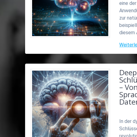
eine der
Anwendun
zur natü
beispiel
diesem A
Weiterl
Deep
Schl
– Vo
Spra
Daten
In der d
Schlüsse
revoluti