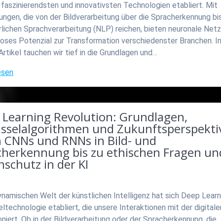
 faszinierendsten und innovativsten Technologien etabliert. Mit
gen, die von der Bildverarbeitung über die Spracherkennung bis
rlichen Sprachverarbeitung (NLP) reichen, bieten neuronale Netz
loses Potenzial zur Transformation verschiedenster Branchen. I
rtikel tauchen wir tief in die Grundlagen und…
esen
 Learning Revolution: Grundlagen,
üsselalgorithmen und Zukunftsperspekti
n CNNs und RNNs in Bild- und
cherkennung bis zu ethischen Fragen un
schutz in der KI
ynamischen Welt der künstlichen Intelligenz hat sich Deep Learn
ltechnologie etabliert, die unsere Interaktionen mit der digital
oniert. Ob in der Bildverarbeitung oder der Spracherkennung, die