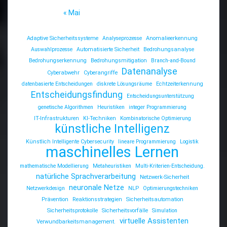
« Mai
Adaptive Sicherheitssysteme
Analyseprozesse
Anomalieerkennung
Auswahlprozesse
Automatisierte Sicherheit
Bedrohungsanalyse
Bedrohungserkennung
Bedrohungsmitigation
Branch-and-Bound
Datenanalyse
Cyberabwehr
Cyberangriffe
datenbasierte Entscheidungen
diskrete Lösungsräume
Echtzeiterkennung
Entscheidungsfindung
Entscheidungsunterstützung
genetische Algorithmen
Heuristiken
integer Programmierung
IT-Infrastrukturen
KI-Techniken
Kombinatorische Optimierung
künstliche Intelligenz
Künstlich Intelligente Cybersecurity
lineare Programmierung
Logistik
maschinelles Lernen
mathematische Modellierung
Metaheuristiken
Multi-Kriterien-Entscheidung.
natürliche Sprachverarbeitung
Netzwerk-Sicherheit
neuronale Netze
Netzwerkdesign
NLP
Optimierungstechniken
Prävention
Reaktionsstrategien
Sicherheitsautomation
Sicherheitsprotokolle
Sicherheitsvorfälle
Simulation
virtuelle Assistenten
Verwundbarkeitsmanagement.