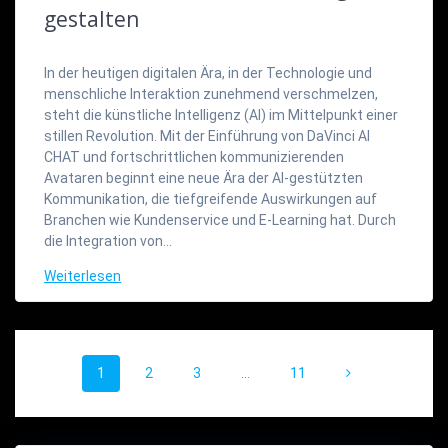
gestalten
In der heutigen digitalen Ära, in der Technologie und
menschliche Interaktion zunehmend verschmelzen,
steht die künstliche Intelligenz (AI) im Mittelpunkt einer
stillen Revolution. Mit der Einführung von DaVinci AI
CHAT und fortschrittlichen kommunizierenden
Avataren beginnt eine neue Ära der AI-gestützten
Kommunikation, die tiefgreifende Auswirkungen auf
Branchen wie Kundenservice und E-Learning hat. Durch
die Integration von…
Weiterlesen
Beitragsnavigation
Seite
Seite
Seite
Seite
1
2
3
…
11