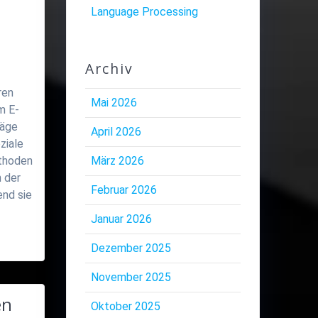
Language Processing
Archiv
ren
Mai 2026
m E-
läge
April 2026
ziale
ethoden
März 2026
 der
Februar 2026
end sie
Januar 2026
Dezember 2025
November 2025
en
Oktober 2025