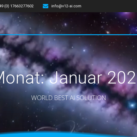
49 (0) 17663277602
info@v12-ai.com
Monat:
Januar 20
WORLD BEST AI SOLUTION