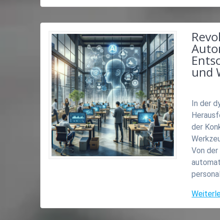
Revol
Auto
Ents
und 
In der 
Herausfo
der Konk
Werkzeu
Von der
automat
persona
Weiterl