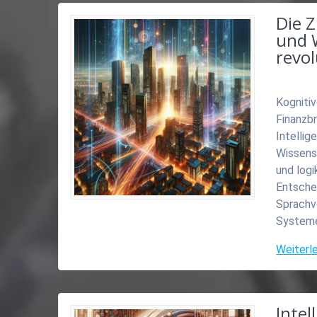
Die 
und 
revol
Kogniti
Finanzb
Intellig
Wissens
und log
Entsche
Sprachv
Systeme
Weiterl
Intel