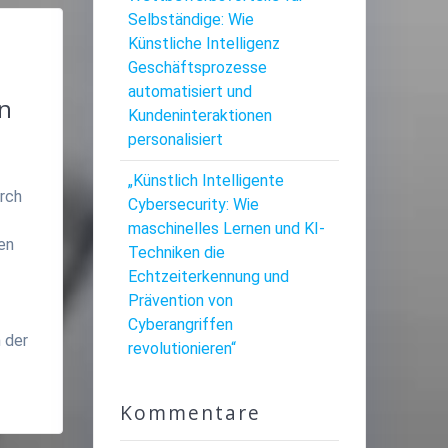
Selbständige: Wie
Künstliche Intelligenz
Geschäftsprozesse
automatisiert und
en
Kundeninteraktionen
personalisiert
„Künstlich Intelligente
urch
Cybersecurity: Wie
maschinelles Lernen und KI-
ren
Techniken die
Echtzeiterkennung und
Prävention von
Cyberangriffen
 der
revolutionieren“
Kommentare