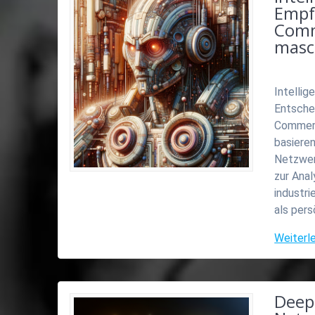
Empf
Comm
masc
Intellig
Entsche
Commerc
basiere
Netzwer
zur Ana
industri
als per
Weiterl
Deep