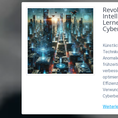
Revo
Intel
Lern
Cybe
Künstlic
Technik
Anomali
frühzeit
verbess
optimier
Effizien
Verwundb
Cyberbe
Weiterl