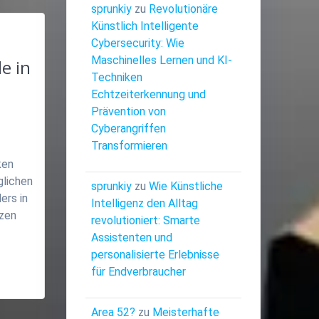
sprunkiy
zu
Revolutionäre
Künstlich Intelligente
Cybersecurity: Wie
Maschinelles Lernen und KI-
e in
Techniken
Echtzeiterkennung und
Prävention von
Cyberangriffen
Transformieren
ken
glichen
sprunkiy
zu
Wie Künstliche
ers in
Intelligenz den Alltag
tzen
revolutioniert: Smarte
Assistenten und
personalisierte Erlebnisse
für Endverbraucher
Area 52?
zu
Meisterhafte