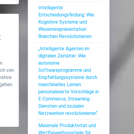
Intelligente
Entscheidungsfindung: Wie
Kognitive Systeme und
Wissensrepräsentation
t
Branchen Revolutionieren
„Intelligente Agenten im
digitalen Zeitalter: Wie
en
autonome
ich von
Softwareprogramme und
vative
Empfehlungssysteme durch
gehen.
maschinelles Lernen
personalisierte Vorschläge in
E-Commerce, Streaming-
Diensten und sozialen
Netzwerken revolutionieren“
Maximale Produktivität und
Wettbewerbsvorteile für