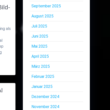
ild-
September 2025
August 2025
Juli 2025
ing als
Juni 2025
al
ep
Mai 2025
ng
April 2025
März 2025
Februar 2025
Januar 2025
I
Dezember 2024
November 2024