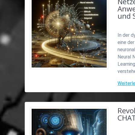
Netz
Anwe
und 
In der d
eine de
neuronal
Neural 
Learning
versteh
Weiterl
Revo
CHAT