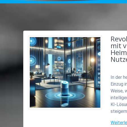
Revol
mit v
Heim
Nutz
In der h
Einzug i
Weise, w
intelli
KI-Lösun
steigern
Weiterl