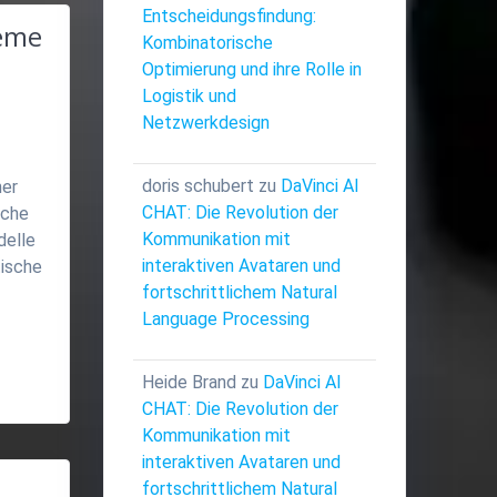
Entscheidungsfindung:
teme
Kombinatorische
Optimierung und ihre Rolle in
Logistik und
Netzwerkdesign
doris schubert
zu
DaVinci AI
her
CHAT: Die Revolution der
iche
Kommunikation mit
delle
interaktiven Avataren und
tische
fortschrittlichem Natural
Language Processing
Heide Brand
zu
DaVinci AI
CHAT: Die Revolution der
Kommunikation mit
interaktiven Avataren und
fortschrittlichem Natural