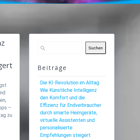
nz
Suchen
gert
Beiträge
Die KI-Revolution im Alltag:
ngst
Wie Künstliche Intelligenz
und
den Komfort und die
en,
Effizienz für Endverbraucher
hops –
durch smarte Heimgeräte,
tag zu
virtuelle Assistenten und
personalisierte
Empfehlungen steigert