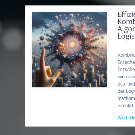
Effiz
Komb
Algo
Logi
Kombina
Entsche
Entsche
wie gen
das Fin
der Log
mathema
Simulat
Weiterl