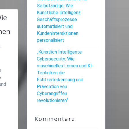
Selbständige: Wie
Künstliche Intelligenz
Wie
Geschäftsprozesse
automatisiert und
nen
Kundeninteraktionen
personalisiert
n
„Künstlich Intelligente
Cybersecurity: Wie
maschinelles Lernen und KI-
n
Techniken die
e
Echtzeiterkennung und
und
Prävention von
Cyberangriffen
revolutionieren“
Kommentare