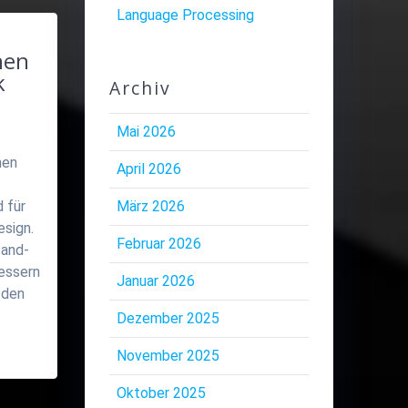
Language Processing
hen
k
Archiv
Mai 2026
men
April 2026
 für
März 2026
esign.
Februar 2026
-and-
essern
Januar 2026
 den
Dezember 2025
November 2025
Oktober 2025