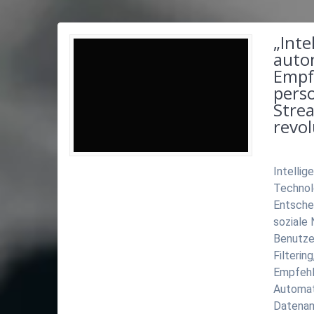
„Inte
auto
Empf
perso
Stre
revol
Intelli
Technol
Entsche
soziale
Benutze
Filterin
Empfehlu
Automati
Datenan