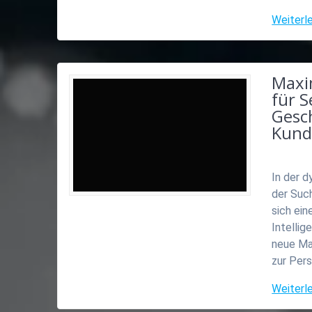
Weiterl
Maxi
für S
Gesc
Kund
In der 
der Suc
sich ein
Intellig
neue Maß
zur Pers
Weiterl