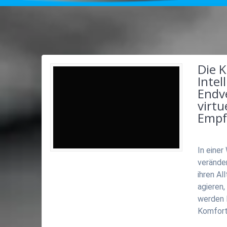
Die K
Intel
Endv
virtu
Empf
In einer
veränder
ihren Al
agieren,
werden 
Komfort