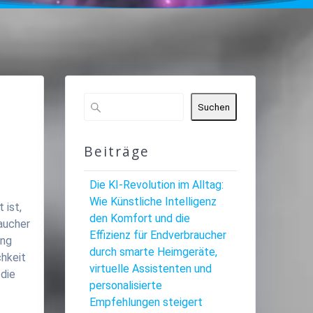
Suchen
Beiträge
Die KI-Revolution im Alltag:
Wie Künstliche Intelligenz
 ist,
den Komfort und die
raucher
Effizienz für Endverbraucher
ung
durch smarte Heimgeräte,
chkeit
virtuelle Assistenten und
 die
personalisierte
Empfehlungen steigert