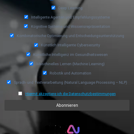
Deep Learning
Intelligente Agenten und Empfehlungssysteme
Kognitive Systeme und Wissensrepräsentation
Kombinatorische Optimierung und Entscheidungsunterstützung
Künstlich Intelligente Cybersecurity
Künstliche Intelligenz im Gesundheitswesen
Maschinelles Lernen (Machine Learning)
Robotik und Automation
Sprach- und Textverarbeitung (Natural Language Processing – NLP)
Hiermit akzeptiere ich die Datenschutzbestimmungen