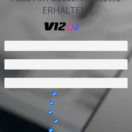
ERHALTEN:
Vorname
Nachname
E-Mail-Adresse
AI Allcreator
AI Newsportale
Computer Vision
DaVinci AI
DaVinci AI CHAT