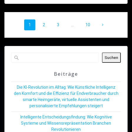
Beitragsnavigation
Seite
Seite
Seite
Seite
1
2
3
…
10
Suchen
Beiträge
Die KI-Revolution im Alltag: Wie Künstliche Intelligenz
den Komfort und die Effizienz für Endverbraucher durch
smarte Heimgeräte, virtuelle Assistenten und
personalisierte Empfehlungen steigert
Intelligente Entscheidungsfindung: Wie Kognitive
Systeme und Wissensrepräsentation Branchen
Revolutionieren