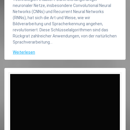
neuronaler Netze, insbesondere Convolutional Neural
Networks (CNNs) und Recurrent Neural Networks
(RNNs), hat sich die Art und Weise, wie wir
Bildverarbeitung und Spracherkennung angehen,
revolutioniert. Diese Schlüsselalgorithmen sind das
Rückgrat zahlreicher Anwendungen, von der natürlichen
Sprachverarbeitung…
Weiterlesen