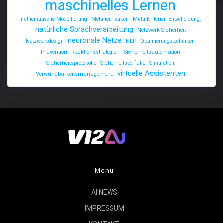
maschinelles Lernen
mathematische Modellierung
Metaheuristiken
Multi-Kriterien-Entscheidung.
natürliche Sprachverarbeitung
Netzwerk-Sicherheit
neuronale Netze
Netzwerkdesign
NLP
Optimierungstechniken
Prävention
Reaktionsstrategien
Sicherheitsautomation
Sicherheitsprotokolle
Sicherheitsvorfälle
Simulation
virtuelle Assistenten
Verwundbarkeitsmanagement.
Menu
AI NEWS
IMPRESSUM