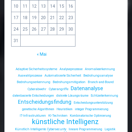
10
11
12
13
14
15
16
17
18
19
20
21
22
23
24
25
26
27
28
29
30
31
« Mai
Adaptive Sicherheitssysteme
Analyseprozesse
Anomalieerkennung
Auswahlprozesse
Automatisierte Sicherheit
Bedrohungsanalyse
Bedrohungserkennung
Bedrohungsmitigation
Branch-and-Bound
Datenanalyse
Cyberabwehr
Cyberangriffe
datenbasierte Entscheidungen
diskrete Lösungsräume
Echtzeiterkennung
Entscheidungsfindung
Entscheidungsunterstützung
genetische Algorithmen
Heuristiken
integer Programmierung
IT-Infrastrukturen
KI-Techniken
Kombinatorische Optimierung
künstliche Intelligenz
Künstlich Intelligente Cybersecurity
lineare Programmierung
Logistik