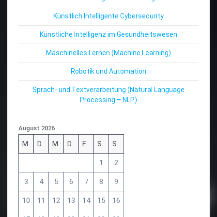
Künstlich Intelligente Cybersecurity
Künstliche Intelligenz im Gesundheitswesen
Maschinelles Lernen (Machine Learning)
Robotik und Automation
Sprach- und Textverarbeitung (Natural Language
Processing – NLP)
August 2026
M
D
M
D
F
S
S
1
2
3
4
5
6
7
8
9
10
11
12
13
14
15
16