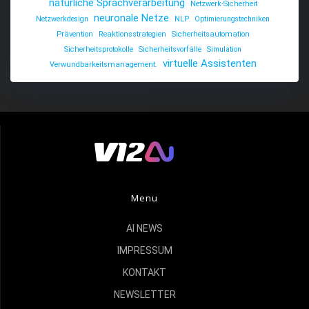
natürliche Sprachverarbeitung
Netzwerk-Sicherheit
neuronale Netze
Netzwerkdesign
NLP
Optimierungstechniken
Prävention
Reaktionsstrategien
Sicherheitsautomation
Sicherheitsprotokolle
Sicherheitsvorfälle
Simulation
virtuelle Assistenten
Verwundbarkeitsmanagement.
Menu
AI NEWS
IMPRESSUM
KONTAKT
NEWSLETTER