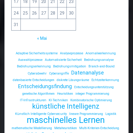
17
18
19
20
21
22
23
24
25
26
27
28
29
30
31
« Mai
Adaptive Sicherheitssysteme
Analyseprozesse
Anomalieerkennung
Auswahlprozesse
Automatisierte Sicherheit
Bedrohungsanalyse
Bedrohungserkennung
Bedrohungsmitigation
Branch-and-Bound
Datenanalyse
Cyberabwehr
Cyberangriffe
datenbasierte Entscheidungen
diskrete Lösungsräume
Echtzeiterkennung
Entscheidungsfindung
Entscheidungsunterstützung
genetische Algorithmen
Heuristiken
integer Programmierung
IT-Infrastrukturen
KI-Techniken
Kombinatorische Optimierung
künstliche Intelligenz
Künstlich Intelligente Cybersecurity
lineare Programmierung
Logistik
maschinelles Lernen
mathematische Modellierung
Metaheuristiken
Multi-Kriterien-Entscheidung.