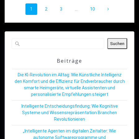
Beitragsnavigation
Seite
Seite
Seite
Seite
1
2
3
…
10
Suchen
Beiträge
Die KI-Revolution im Alltag: Wie Künstliche Intelligenz
den Komfort und die Effizienz für Endverbraucher durch
smarte Heimgeräte, virtuelle Assistenten und
personalisierte Empfehlungen steigert
Intelligente Entscheidungsfindung: Wie Kognitive
Systeme und Wissensrepräsentation Branchen
Revolutionieren
„Intelligente Agenten im digitalen Zeitalter: Wie
autonome Softwareprogramme und