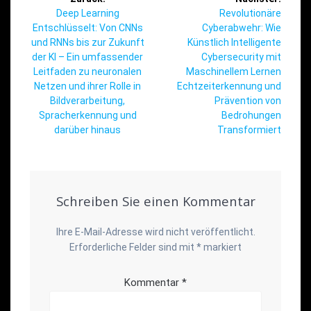
Vorheriger
Nächster
Deep Learning
Revolutionäre
Beitrag:
Beitrag:
Entschlüsselt: Von CNNs
Cyberabwehr: Wie
und RNNs bis zur Zukunft
Künstlich Intelligente
der KI – Ein umfassender
Cybersecurity mit
Leitfaden zu neuronalen
Maschinellem Lernen
Netzen und ihrer Rolle in
Echtzeiterkennung und
Bildverarbeitung,
Prävention von
Spracherkennung und
Bedrohungen
darüber hinaus
Transformiert
Schreiben Sie einen Kommentar
Ihre E-Mail-Adresse wird nicht veröffentlicht.
Erforderliche Felder sind mit
*
markiert
Kommentar
*