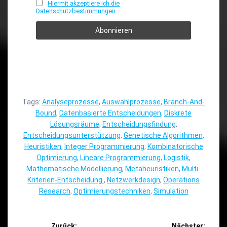
Hiermit akzeptiere ich die
Datenschutzbestimmungen
Tags:
Analyseprozesse
,
Auswahlprozesse
,
Branch-And-
Bound
,
Datenbasierte Entscheidungen
,
Diskrete
Lösungsräume
,
Entscheidungsfindung
,
Entscheidungsunterstützung
,
Genetische Algorithmen
,
Heuristiken
,
Integer Programmierung
,
Kombinatorische
Optimierung
,
Lineare Programmierung
,
Logistik
,
Mathematische Modellierung
,
Metaheuristiken
,
Multi-
Kriterien-Entscheidung.
,
Netzwerkdesign
,
Operations
Research
,
Optimierungstechniken
,
Simulation
Beitragsnavigation
Zurück:
Nächster: