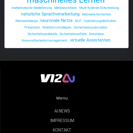
mathematische Modellierung
Metaheuristiken
Multi-Kriterien-Entscheidung.
natürliche Sprachverarbeitung
Netzwerk-Sicherheit
neuronale Netze
Netzwerkdesign
NLP
Optimierungstechniken
Prävention
Reaktionsstrategien
Sicherheitsautomation
Sicherheitsprotokolle
Sicherheitsvorfälle
Simulation
virtuelle Assistenten
Verwundbarkeitsmanagement.
Menu
AI NEWS
IMPRESSUM
KONTAKT