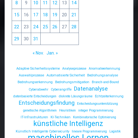
8
9
10
11
12
13
14
15
16
17
18
19
20
21
22
23
24
25
26
27
28
29
30
31
« Nov.
Jan. »
Adaptive Sicherheitssysteme
Analyseprozesse
Anomalieerkennung
Auswahlprozesse
Automatisierte Sicherheit
Bedrohungsanalyse
Bedrohungserkennung
Bedrohungsmitigation
Branch-and-Bound
Datenanalyse
Cyberabwehr
Cyberangriffe
datenbasierte Entscheidungen
diskrete Lösungsräume
Echtzeiterkennung
Entscheidungsfindung
Entscheidungsunterstützung
genetische Algorithmen
Heuristiken
integer Programmierung
IT-Infrastrukturen
KI-Techniken
Kombinatorische Optimierung
künstliche Intelligenz
Künstlich Intelligente Cybersecurity
lineare Programmierung
Logistik
maschinelles Lernen