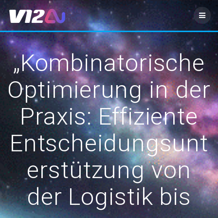
Zum
Inhalt
springen
„Kombinatorische
Optimierung in der
Praxis: Effiziente
Entscheidungsunt
erstützung von
der Logistik bis