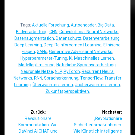
Tags:
Aktuelle Forschung
,
Autoencoder
,
Big Data
,
Bildverarbeitung
,
CNN
,
Convolutional Neural Networks
,
Datenaugmentation
,
Datenschutz
,
Datenverarbeitung
,
Deep Learning
,
Deep Reinforcement Learning
,
Ethische
Fragen
,
GANs
,
Generative Adversarial Networks
,
Hyperparameter-Tuning
,
KI
,
Maschinelles Lernen
,
Modelloptimierung
,
Natürliche Sprachverarbeitung
,
Neuronale Netze
,
NLP
,
PyTorch
,
Recurrent Neural
Networks
,
RNN
,
Spracherkennung
,
TensorFlow
,
Transfer
Learning
,
Überwachtes Lernen
,
Unüberwachtes Lernen
,
Zukunftsperspektiven.
Beitragsnavigation
Zurück:
Nächster:
Vorheriger
Nächster
Revolutionäre
„Revolutionäre
Beitrag:
Beitrag:
Kommunikation: Wie
Sicherheitsmaßnahmen:
DaVinci AI CHAT und
Wie Künstlich Intelligente