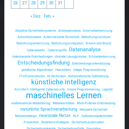
26
27
28
29
30
31
« Dez.
Feb. »
Adaptive Sicherheitssysteme
Analyseprozesse
Anomalieerkennung
Auswahlprozesse
Automatisierte Sicherheit
Bedrohungsanalyse
Bedrohungserkennung
Bedrohungsmitigation
Branch-and-Bound
Datenanalyse
Cyberabwehr
Cyberangriffe
datenbasierte Entscheidungen
diskrete Lösungsräume
Echtzeiterkennung
Entscheidungsfindung
Entscheidungsunterstützung
genetische Algorithmen
Heuristiken
integer Programmierung
IT-Infrastrukturen
KI-Techniken
Kombinatorische Optimierung
künstliche Intelligenz
Künstlich Intelligente Cybersecurity
lineare Programmierung
Logistik
maschinelles Lernen
mathematische Modellierung
Metaheuristiken
Multi-Kriterien-Entscheidung.
natürliche Sprachverarbeitung
Netzwerk-Sicherheit
neuronale Netze
Netzwerkdesign
NLP
Optimierungstechniken
Prävention
Reaktionsstrategien
Sicherheitsautomation
Sicherheitsprotokolle
Sicherheitsvorfälle
Simulation