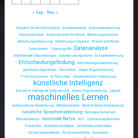
« Sep.
Nov. »
Adaptive Sicherheitssysteme
Analyseprozesse
Anomalieerkennung
Auswahlprozesse
Automatisierte Sicherheit
Bedrohungsanalyse
Bedrohungserkennung
Bedrohungsmitigation
Branch-and-Bound
Datenanalyse
Cyberabwehr
Cyberangriffe
datenbasierte Entscheidungen
diskrete Lösungsräume
Echtzeiterkennung
Entscheidungsfindung
Entscheidungsunterstützung
genetische Algorithmen
Heuristiken
integer Programmierung
IT-Infrastrukturen
KI-Techniken
Kombinatorische Optimierung
künstliche Intelligenz
Künstlich Intelligente Cybersecurity
lineare Programmierung
Logistik
maschinelles Lernen
mathematische Modellierung
Metaheuristiken
Multi-Kriterien-Entscheidung.
natürliche Sprachverarbeitung
Netzwerk-Sicherheit
neuronale Netze
Netzwerkdesign
NLP
Optimierungstechniken
Prävention
Reaktionsstrategien
Sicherheitsautomation
Sicherheitsprotokolle
Sicherheitsvorfälle
Simulation