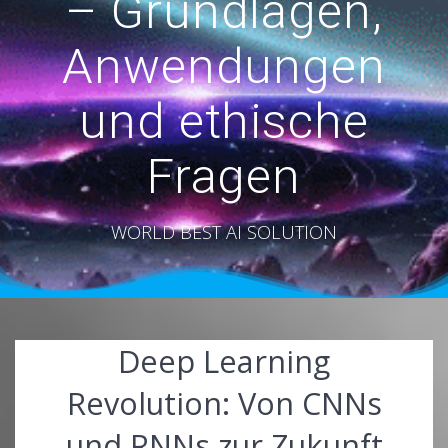
– Grundlagen,
Anwendungen
und ethische
Fragen
WORLD BEST AI SOLUTION
Deep Learning
Revolution: Von CNNs
und RNNs zur Zukunft