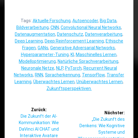
Tags:
Aktuelle Forschung
,
Autoencoder
,
Big Data
,
Bildverarbeitung
,
CNN
,
Convolutional Neural Networks
,
Datenaugmentation
,
Datenschutz
,
Datenverarbeitung
,
Deep Learning
,
Deep Reinforcement Learning
,
Ethische
Fragen
,
GANs
,
Generative Adversarial Networks
,
Hyperparameter-Tuning
,
KI
,
Maschinelles Lernen
,
Modelloptimierung
,
Natürliche Sprachverarbeitung
,
Neuronale Netze
,
NLP
,
PyTorch
,
Recurrent Neural
Networks
,
RNN
,
Spracherkennung
,
TensorFlow
,
Transfer
Learning
,
Überwachtes Lernen
,
Unüberwachtes Lernen
,
Zukunftsperspektiven.
Beitragsnavigation
Zurück:
Nächster:
Vorheriger
Die Zukunft der AI-
Nächster
„Die Zukunft des
Beitrag:
Kommunikation: Wie
Beitrag:
Denkens: Wie Kognitive
DaVinci AI CHAT und
Systeme und
Interaktive Avatare