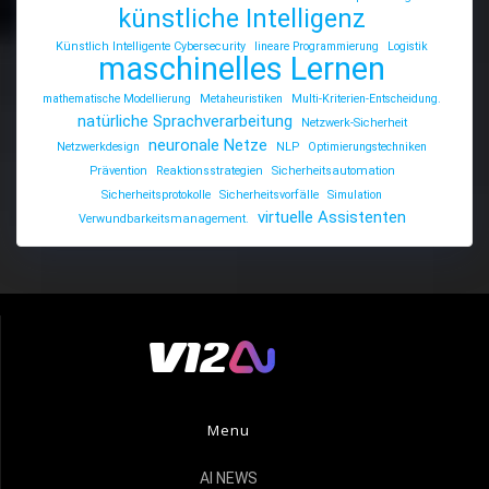
künstliche Intelligenz
Künstlich Intelligente Cybersecurity
lineare Programmierung
Logistik
maschinelles Lernen
mathematische Modellierung
Metaheuristiken
Multi-Kriterien-Entscheidung.
natürliche Sprachverarbeitung
Netzwerk-Sicherheit
neuronale Netze
Netzwerkdesign
NLP
Optimierungstechniken
Prävention
Reaktionsstrategien
Sicherheitsautomation
Sicherheitsprotokolle
Sicherheitsvorfälle
Simulation
virtuelle Assistenten
Verwundbarkeitsmanagement.
Menu
AI NEWS