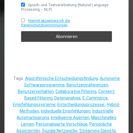
Sprach- und Textverarbeitung (Natural Language
Processing – NLP)
Hiermit akzeptiere ich die
Datenschutzbestimmungen
Tags:
Algorithmische Entscheidungsfindung
,
Autonome
Softwareprogramme
,
Benutzerpräferenzen
,
Benutzerverhalten
,
Collaborative Filtering
,
Content-
Based Filtering
,
Datenanalyse
,
E-Commerce
,
Empfehlungssysteme
,
Entscheidungsprozesse.
,
Hybrid-
Methoden
,
Individuelle Empfehlungen
,
Industrielle
Automatisierung
,
Intelligente Agenten
,
Maschinelles
Lernen
,
Personalisierte Vorschläge
,
Persönliche
Assistenten
,
Soziale Netzwerke
,
Streaming-Dienste
,