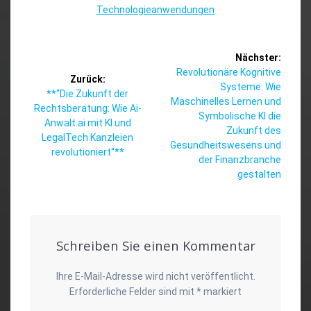
Technologieanwendungen
Beitragsnavigation
Nächster:
Nächster
Revolutionäre Kognitive
Zurück:
Beitrag:
Systeme: Wie
Vorheriger
**“Die Zukunft der
Maschinelles Lernen und
Beitrag:
Rechtsberatung: Wie Ai-
Symbolische KI die
Anwalt.ai mit KI und
Zukunft des
LegalTech Kanzleien
Gesundheitswesens und
revolutioniert“**
der Finanzbranche
gestalten
Schreiben Sie einen Kommentar
Ihre E-Mail-Adresse wird nicht veröffentlicht.
Erforderliche Felder sind mit
*
markiert