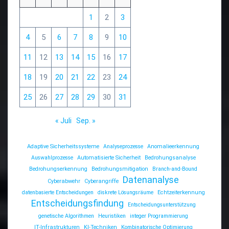
1
2
3
4
5
6
7
8
9
10
11
12
13
14
15
16
17
18
19
20
21
22
23
24
25
26
27
28
29
30
31
« Juli
Sep. »
Adaptive Sicherheitssysteme
Analyseprozesse
Anomalieerkennung
Auswahlprozesse
Automatisierte Sicherheit
Bedrohungsanalyse
Bedrohungserkennung
Bedrohungsmitigation
Branch-and-Bound
Datenanalyse
Cyberabwehr
Cyberangriffe
datenbasierte Entscheidungen
diskrete Lösungsräume
Echtzeiterkennung
Entscheidungsfindung
Entscheidungsunterstützung
genetische Algorithmen
Heuristiken
integer Programmierung
IT-Infrastrukturen
KI-Techniken
Kombinatorische Optimierung