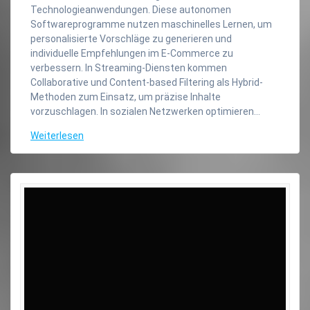
Technologieanwendungen. Diese autonomen
Softwareprogramme nutzen maschinelles Lernen, um
personalisierte Vorschläge zu generieren und
individuelle Empfehlungen im E-Commerce zu
verbessern. In Streaming-Diensten kommen
Collaborative und Content-based Filtering als Hybrid-
Methoden zum Einsatz, um präzise Inhalte
vorzuschlagen. In sozialen Netzwerken optimieren…
Weiterlesen