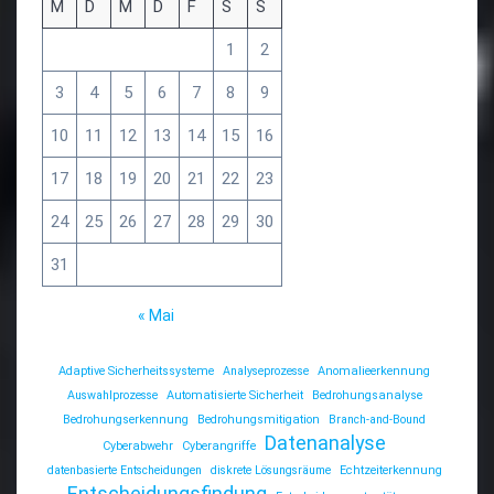
M
D
M
D
F
S
S
1
2
3
4
5
6
7
8
9
10
11
12
13
14
15
16
17
18
19
20
21
22
23
24
25
26
27
28
29
30
31
« Mai
Adaptive Sicherheitssysteme
Analyseprozesse
Anomalieerkennung
Auswahlprozesse
Automatisierte Sicherheit
Bedrohungsanalyse
Bedrohungserkennung
Bedrohungsmitigation
Branch-and-Bound
Datenanalyse
Cyberabwehr
Cyberangriffe
datenbasierte Entscheidungen
diskrete Lösungsräume
Echtzeiterkennung
Entscheidungsfindung