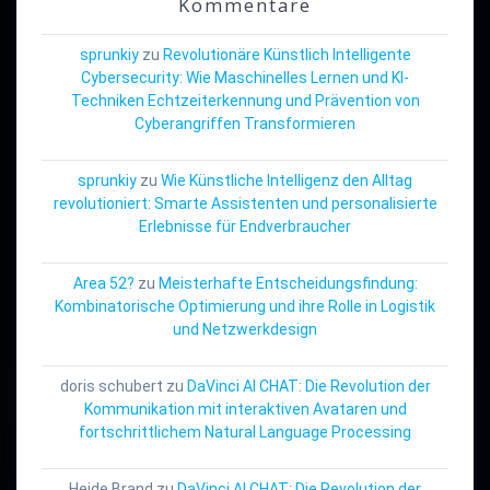
Kommentare
sprunkiy
zu
Revolutionäre Künstlich Intelligente
Cybersecurity: Wie Maschinelles Lernen und KI-
Techniken Echtzeiterkennung und Prävention von
Cyberangriffen Transformieren
sprunkiy
zu
Wie Künstliche Intelligenz den Alltag
revolutioniert: Smarte Assistenten und personalisierte
Erlebnisse für Endverbraucher
Area 52?
zu
Meisterhafte Entscheidungsfindung:
Kombinatorische Optimierung und ihre Rolle in Logistik
und Netzwerkdesign
doris schubert
zu
DaVinci AI CHAT: Die Revolution der
Kommunikation mit interaktiven Avataren und
fortschrittlichem Natural Language Processing
Heide Brand
zu
DaVinci AI CHAT: Die Revolution der