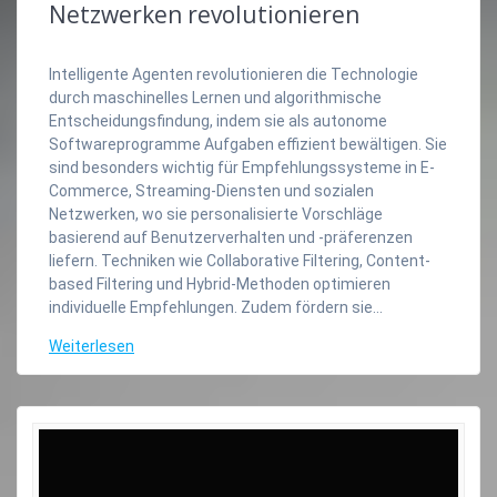
Netzwerken revolutionieren
Intelligente Agenten revolutionieren die Technologie
durch maschinelles Lernen und algorithmische
Entscheidungsfindung, indem sie als autonome
Softwareprogramme Aufgaben effizient bewältigen. Sie
sind besonders wichtig für Empfehlungssysteme in E-
Commerce, Streaming-Diensten und sozialen
Netzwerken, wo sie personalisierte Vorschläge
basierend auf Benutzerverhalten und -präferenzen
liefern. Techniken wie Collaborative Filtering, Content-
based Filtering und Hybrid-Methoden optimieren
individuelle Empfehlungen. Zudem fördern sie…
Weiterlesen