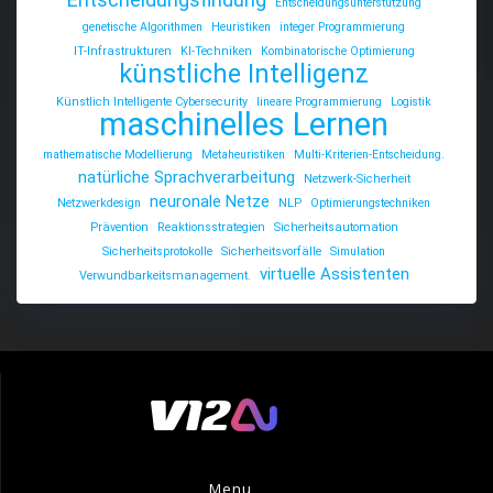
Entscheidungsunterstützung
genetische Algorithmen
Heuristiken
integer Programmierung
IT-Infrastrukturen
KI-Techniken
Kombinatorische Optimierung
künstliche Intelligenz
Künstlich Intelligente Cybersecurity
lineare Programmierung
Logistik
maschinelles Lernen
mathematische Modellierung
Metaheuristiken
Multi-Kriterien-Entscheidung.
natürliche Sprachverarbeitung
Netzwerk-Sicherheit
neuronale Netze
Netzwerkdesign
NLP
Optimierungstechniken
Prävention
Reaktionsstrategien
Sicherheitsautomation
Sicherheitsprotokolle
Sicherheitsvorfälle
Simulation
virtuelle Assistenten
Verwundbarkeitsmanagement.
Menu