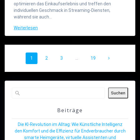
optimieren das Einkaufserlebnis und treffen den
individuellen Geschmack in Streaming-Diensten,
während sie auch…
Weiterlesen
Beitragsnavigation
Seite
Seite
Seite
Seite
1
2
3
…
19
Suchen
Beiträge
Die KI-Revolution im Alltag: Wie Künstliche Intelligenz
den Komfort und die Effizienz für Endverbraucher durch
smarte Heimgeräte, virtuelle Assistenten und