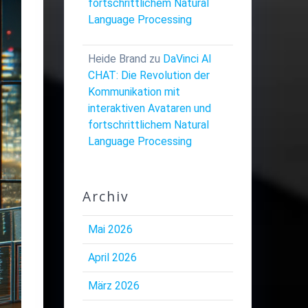
fortschrittlichem Natural
Language Processing
Heide Brand
zu
DaVinci AI
CHAT: Die Revolution der
Kommunikation mit
interaktiven Avataren und
fortschrittlichem Natural
Language Processing
Archiv
Mai 2026
April 2026
März 2026