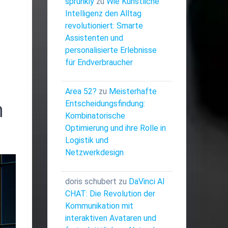
sprunkiy
zu
Wie Künstliche
Intelligenz den Alltag
revolutioniert: Smarte
Assistenten und
personalisierte Erlebnisse
für Endverbraucher
Area 52?
zu
Meisterhafte
n
Entscheidungsfindung:
Kombinatorische
Optimierung und ihre Rolle in
Logistik und
Netzwerkdesign
doris schubert
zu
DaVinci AI
CHAT: Die Revolution der
Kommunikation mit
interaktiven Avataren und