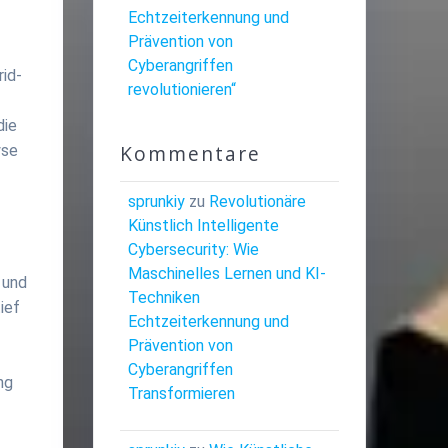
Echtzeiterkennung und
Prävention von
Cyberangriffen
id-
revolutionieren“
die
Kommentare
yse
sprunkiy
zu
Revolutionäre
Künstlich Intelligente
Cybersecurity: Wie
Maschinelles Lernen und KI-
 und
Techniken
ief
Echtzeiterkennung und
Prävention von
Cyberangriffen
ng
Transformieren