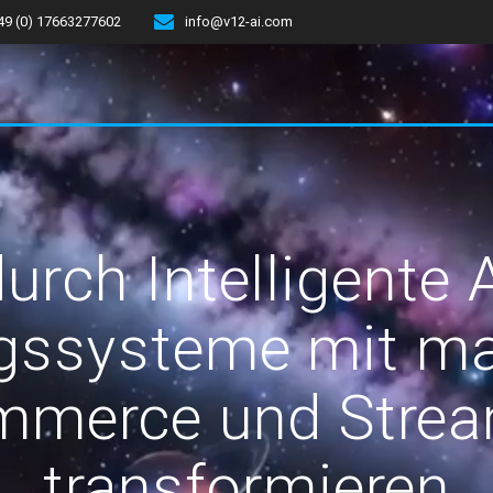
49 (0) 17663277602
info@v12-ai.com
urch Intelligente
gssysteme mit ma
mmerce und Strea
transformieren