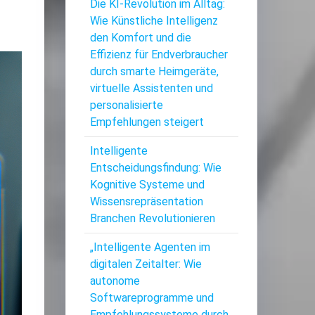
Die KI-Revolution im Alltag:
Wie Künstliche Intelligenz
den Komfort und die
Effizienz für Endverbraucher
durch smarte Heimgeräte,
virtuelle Assistenten und
personalisierte
Empfehlungen steigert
Intelligente
Entscheidungsfindung: Wie
Kognitive Systeme und
Wissensrepräsentation
Branchen Revolutionieren
„Intelligente Agenten im
digitalen Zeitalter: Wie
autonome
Softwareprogramme und
Empfehlungssysteme durch