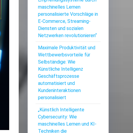
maschinelles Lernen
personalisierte Vorschläge in
E-Commerce, Streaming-
Diensten und sozialen
Netzwerken revolutionieren“
Maximale Produktivität und
Wettbewerbsvorteile für
Selbständige: Wie
Künstliche Intelligenz
Geschäftsprozesse
automatisiert und
Kundeninteraktionen
personalisiert
„Künstlich Intelligente
Cybersecurity: Wie
maschinelles Lernen und KI-
Techniken die