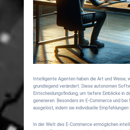
Intelligente Agenten haben die Art und Weise,
grundlegend verändert. Diese autonomen Soft
Entscheidungsfindung, um tiefere Einblicke in 
generieren. Besonders im E-Commerce und bei 
ausgelöst, indem sie individuelle Empfehlungen
In der Welt des E-Commerce ermöglichen intell