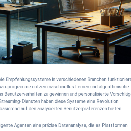
 wie Empfehlungssysteme in verschiedenen Branchen funktionier
wareprogramme nutzen maschinelles Lernen und algorithmische
das Benutzerverhalten zu gewinnen und personalisierte Vorschläg
Streaming-Diensten haben diese Systeme eine Revolution
 basierend auf den analysierten Benutzerpräferenzen bieten.
igente Agenten eine präzise Datenanalyse, die es Plattformen