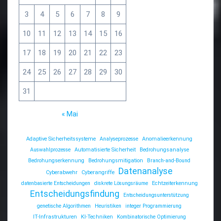
3
4
5
6
7
8
9
10
11
12
13
14
15
16
17
18
19
20
21
22
23
24
25
26
27
28
29
30
31
« Mai
Adaptive Sicherheitssysteme
Analyseprozesse
Anomalieerkennung
Auswahlprozesse
Automatisierte Sicherheit
Bedrohungsanalyse
Bedrohungserkennung
Bedrohungsmitigation
Branch-and-Bound
Datenanalyse
Cyberabwehr
Cyberangriffe
datenbasierte Entscheidungen
diskrete Lösungsräume
Echtzeiterkennung
Entscheidungsfindung
Entscheidungsunterstützung
genetische Algorithmen
Heuristiken
integer Programmierung
IT-Infrastrukturen
KI-Techniken
Kombinatorische Optimierung