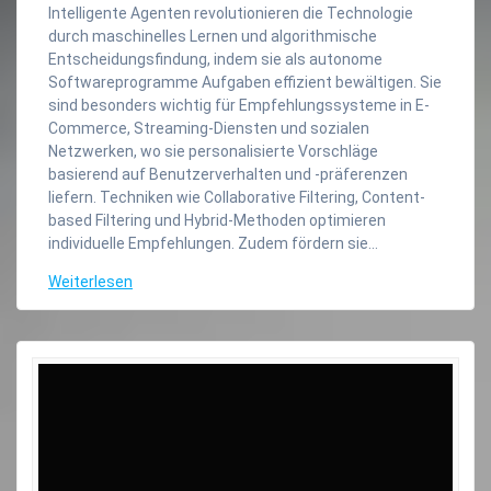
Intelligente Agenten revolutionieren die Technologie
durch maschinelles Lernen und algorithmische
Entscheidungsfindung, indem sie als autonome
Softwareprogramme Aufgaben effizient bewältigen. Sie
sind besonders wichtig für Empfehlungssysteme in E-
Commerce, Streaming-Diensten und sozialen
Netzwerken, wo sie personalisierte Vorschläge
basierend auf Benutzerverhalten und -präferenzen
liefern. Techniken wie Collaborative Filtering, Content-
based Filtering und Hybrid-Methoden optimieren
individuelle Empfehlungen. Zudem fördern sie…
Weiterlesen