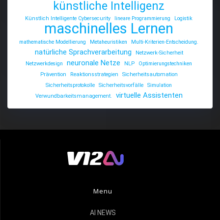
künstliche Intelligenz
Künstlich Intelligente Cybersecurity
lineare Programmierung
Logistik
maschinelles Lernen
mathematische Modellierung
Metaheuristiken
Multi-Kriterien-Entscheidung.
natürliche Sprachverarbeitung
Netzwerk-Sicherheit
neuronale Netze
Netzwerkdesign
NLP
Optimierungstechniken
Prävention
Reaktionsstrategien
Sicherheitsautomation
Sicherheitsprotokolle
Sicherheitsvorfälle
Simulation
virtuelle Assistenten
Verwundbarkeitsmanagement.
Menu
AI NEWS