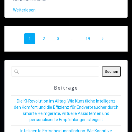
Weiterlesen
Beitragsnavigation
Seite
Seite
Seite
Seite
1
2
3
…
19
Suchen
Beiträge
Die KI-Revolution im Alltag: Wie Künstliche Intelligenz
den Komfort und die Effizienz für Endverbraucher durch
smarte Heimgeräte, virtuelle Assistenten und
personalisierte Empfehlungen steigert
Intelligente Entscheidungsfindung: Wie Kognitive