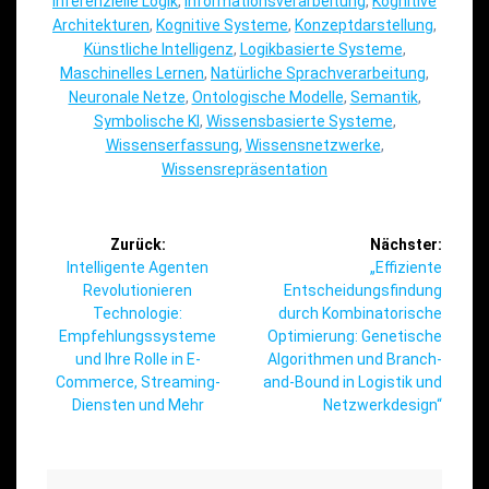
Inferenzielle Logik
,
Informationsverarbeitung
,
Kognitive
Architekturen
,
Kognitive Systeme
,
Konzeptdarstellung
,
Künstliche Intelligenz
,
Logikbasierte Systeme
,
Maschinelles Lernen
,
Natürliche Sprachverarbeitung
,
Neuronale Netze
,
Ontologische Modelle
,
Semantik
,
Symbolische KI
,
Wissensbasierte Systeme
,
Wissenserfassung
,
Wissensnetzwerke
,
Wissensrepräsentation
Beitragsnavigation
Zurück:
Nächster:
Vorheriger
Nächster
Intelligente Agenten
„Effiziente
Beitrag:
Beitrag:
Revolutionieren
Entscheidungsfindung
Technologie:
durch Kombinatorische
Empfehlungssysteme
Optimierung: Genetische
und Ihre Rolle in E-
Algorithmen und Branch-
Commerce, Streaming-
and-Bound in Logistik und
Diensten und Mehr
Netzwerkdesign“