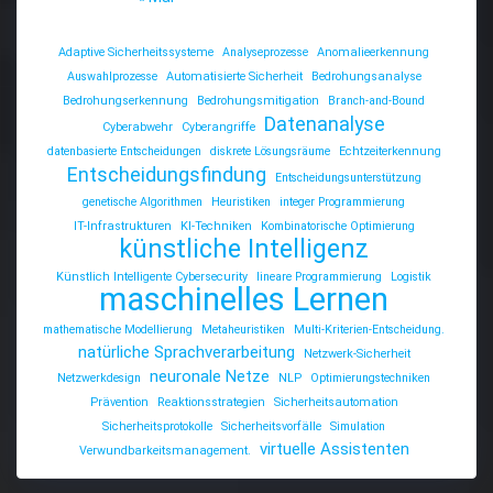
Adaptive Sicherheitssysteme
Analyseprozesse
Anomalieerkennung
Auswahlprozesse
Automatisierte Sicherheit
Bedrohungsanalyse
Bedrohungserkennung
Bedrohungsmitigation
Branch-and-Bound
Datenanalyse
Cyberabwehr
Cyberangriffe
datenbasierte Entscheidungen
diskrete Lösungsräume
Echtzeiterkennung
Entscheidungsfindung
Entscheidungsunterstützung
genetische Algorithmen
Heuristiken
integer Programmierung
IT-Infrastrukturen
KI-Techniken
Kombinatorische Optimierung
künstliche Intelligenz
Künstlich Intelligente Cybersecurity
lineare Programmierung
Logistik
maschinelles Lernen
mathematische Modellierung
Metaheuristiken
Multi-Kriterien-Entscheidung.
natürliche Sprachverarbeitung
Netzwerk-Sicherheit
neuronale Netze
Netzwerkdesign
NLP
Optimierungstechniken
Prävention
Reaktionsstrategien
Sicherheitsautomation
Sicherheitsprotokolle
Sicherheitsvorfälle
Simulation
virtuelle Assistenten
Verwundbarkeitsmanagement.