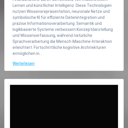
Lernen und künstlicher Intelligenz. Diese Technologien
nutzen Wissensrepräsentation, neuronale Netze und
symbolische KI für effiziente Datenintegration und
präzise Informationsverarbeitung. Semantik und
logikbasierte Systeme verbessern Konzeptdarstellung
und Wissenserfassung, während natürliche
Sprachverarbeitung die Mensch-Maschine-Interaktion
erleichtert. Fortschrittliche kognitive Architekturen
ermöglichen in…
Weiterlesen