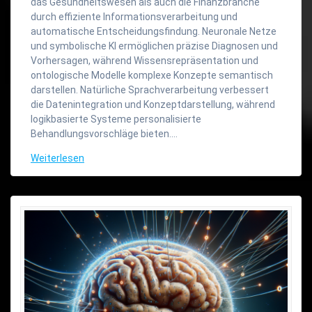
das Gesundheitswesen als auch die Finanzbranche
durch effiziente Informationsverarbeitung und
automatische Entscheidungsfindung. Neuronale Netze
und symbolische KI ermöglichen präzise Diagnosen und
Vorhersagen, während Wissensrepräsentation und
ontologische Modelle komplexe Konzepte semantisch
darstellen. Natürliche Sprachverarbeitung verbessert
die Datenintegration und Konzeptdarstellung, während
logikbasierte Systeme personalisierte
Behandlungsvorschläge bieten.…
Weiterlesen