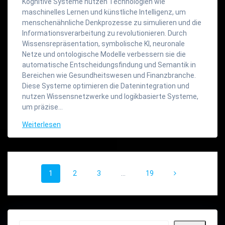
Kognitive Systeme nutzen Technologien wie
maschinelles Lernen und künstliche Intelligenz, um
menschenähnliche Denkprozesse zu simulieren und die
Informationsverarbeitung zu revolutionieren. Durch
Wissensrepräsentation, symbolische KI, neuronale
Netze und ontologische Modelle verbessern sie die
automatische Entscheidungsfindung und Semantik in
Bereichen wie Gesundheitswesen und Finanzbranche.
Diese Systeme optimieren die Datenintegration und
nutzen Wissensnetzwerke und logikbasierte Systeme,
um präzise…
Weiterlesen
Beitragsnavigation
Seite
Seite
Seite
Seite
1
2
3
…
19