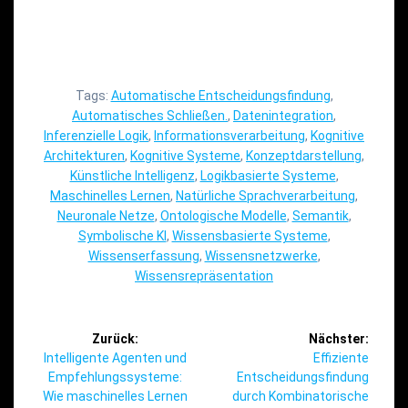
Tags:
Automatische Entscheidungsfindung
,
Automatisches Schließen.
,
Datenintegration
,
Inferenzielle Logik
,
Informationsverarbeitung
,
Kognitive
Architekturen
,
Kognitive Systeme
,
Konzeptdarstellung
,
Künstliche Intelligenz
,
Logikbasierte Systeme
,
Maschinelles Lernen
,
Natürliche Sprachverarbeitung
,
Neuronale Netze
,
Ontologische Modelle
,
Semantik
,
Symbolische KI
,
Wissensbasierte Systeme
,
Wissenserfassung
,
Wissensnetzwerke
,
Wissensrepräsentation
Beitragsnavigation
Zurück:
Nächster:
Vorheriger
Nächster
Intelligente Agenten und
Effiziente
Beitrag:
Beitrag:
Empfehlungssysteme:
Entscheidungsfindung
Wie maschinelles Lernen
durch Kombinatorische