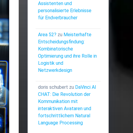
Assistenten und
personalisierte Erlebnisse
für Endverbraucher
Area 52?
zu
Meisterhafte
Entscheidungsfindung:
Kombinatorische
Optimierung und ihre Rolle in
Logistik und
Netzwerkdesign
doris schubert
zu
DaVinci AI
CHAT: Die Revolution der
Kommunikation mit
interaktiven Avataren und
fortschrittlichem Natural
Language Processing