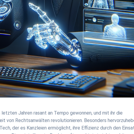
n letzten Jahren rasant an Tempo gewonnen, und mit ihr die
rbeit von Rechtsanwälten revolutionieren. Besonders hervorzuhe
alTech, der es Kanzleien ermöglicht, ihre Effizienz durch den Einsa