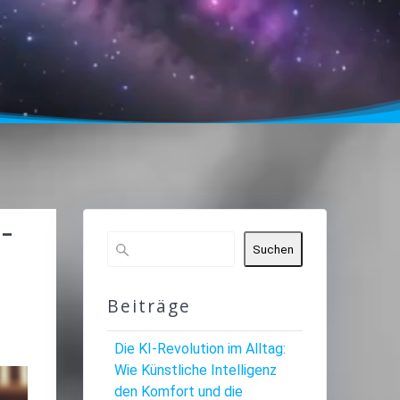
-
Suchen
Beiträge
Die KI-Revolution im Alltag:
Wie Künstliche Intelligenz
den Komfort und die