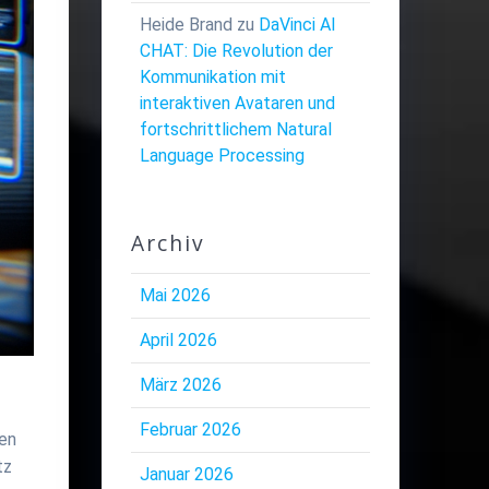
Heide Brand
zu
DaVinci AI
CHAT: Die Revolution der
Kommunikation mit
interaktiven Avataren und
fortschrittlichem Natural
Language Processing
Archiv
Mai 2026
April 2026
März 2026
Februar 2026
ben
tz
Januar 2026