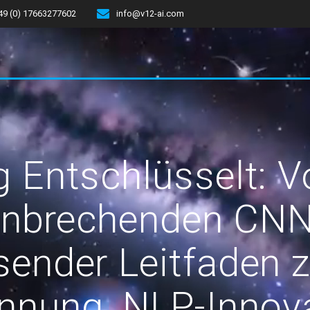
49 (0) 17663277602
info@v12-ai.com
g Entschlüsselt: V
hnbrechenden CN
ender Leitfaden z
nnung, NLP-Innov