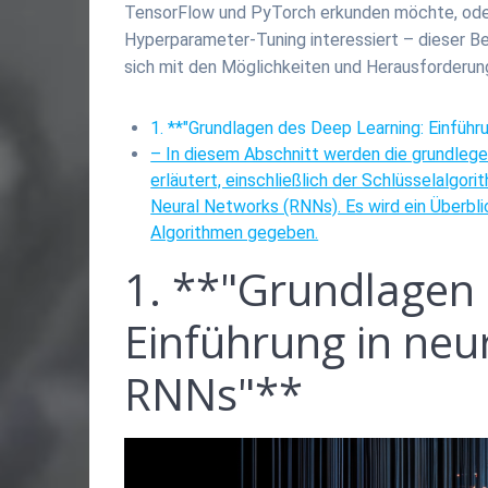
TensorFlow und PyTorch erkunden möchte, oder 
Hyperparameter-Tuning interessiert – dieser Beit
sich mit den Möglichkeiten und Herausforderu
1. **"Grundlagen des Deep Learning: Einfüh
– In diesem Abschnitt werden die grundleg
erläutert, einschließlich der Schlüsselalgo
Neural Networks (RNNs). Es wird ein Überbl
Algorithmen gegeben.
1. **"Grundlagen 
Einführung in ne
RNNs"**