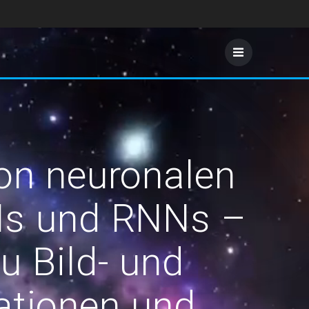
on neuronalen
Ns und RNNs –
u Bild- und
ationen und