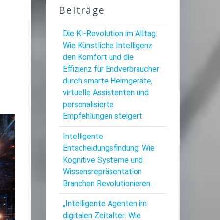
Beiträge
Die KI-Revolution im Alltag:
Wie Künstliche Intelligenz
den Komfort und die
Effizienz für Endverbraucher
durch smarte Heimgeräte,
virtuelle Assistenten und
personalisierte
Empfehlungen steigert
Intelligente
Entscheidungsfindung: Wie
Kognitive Systeme und
Wissensrepräsentation
Branchen Revolutionieren
„Intelligente Agenten im
digitalen Zeitalter: Wie