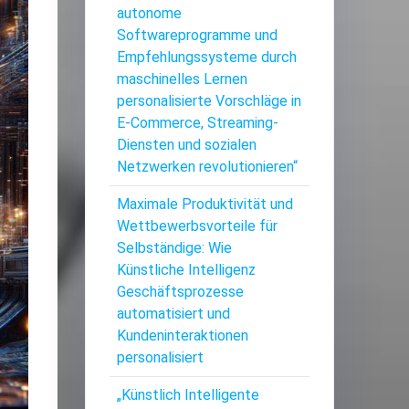
autonome
Softwareprogramme und
Empfehlungssysteme durch
maschinelles Lernen
personalisierte Vorschläge in
E-Commerce, Streaming-
Diensten und sozialen
Netzwerken revolutionieren“
Maximale Produktivität und
Wettbewerbsvorteile für
Selbständige: Wie
Künstliche Intelligenz
Geschäftsprozesse
automatisiert und
Kundeninteraktionen
personalisiert
„Künstlich Intelligente