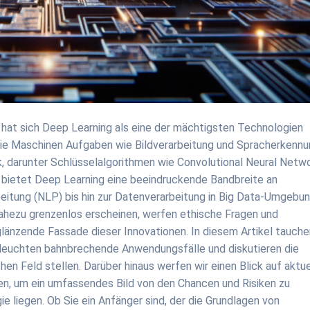
z hat sich Deep Learning als eine der mächtigsten Technologien
, wie Maschinen Aufgaben wie Bildverarbeitung und Spracherkenn
k, darunter Schlüsselalgorithmen wie Convolutional Neural Netw
 bietet Deep Learning eine beeindruckende Bandbreite an
eitung (NLP) bis hin zur Datenverarbeitung in Big Data-Umgebun
ahezu grenzenlos erscheinen, werfen ethische Fragen und
änzende Fassade dieser Innovationen. In diesem Artikel tauche
beleuchten bahnbrechende Anwendungsfälle und diskutieren die
en Feld stellen. Darüber hinaus werfen wir einen Blick auf aktue
n, um ein umfassendes Bild von den Chancen und Risiken zu
ie liegen. Ob Sie ein Anfänger sind, der die Grundlagen von