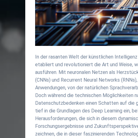
In der rasanten Welt der künstlichen Intelligen
etabliert und revolutioniert die Art und Weise
ausführen. Mit neuronalen Netzen als Herzstüc
(CNNs) und Recurrent Neural Networks (RNNs),
Anwendungen, von der natürlichen Sprachverarb
Doch während die technischen Möglichkeiten n
Datenschutzbedenken einen Schatten auf die gl
tief in die Grundlagen des Deep Learning ein, 
Herausforderungen, die sich in diesem dynamisch
Forschungsergebnisse und Zukunftsperspektive
zeichnen, die in dieser faszinierenden Technolog