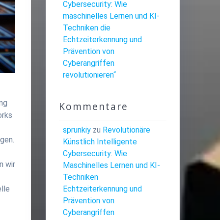
Cybersecurity: Wie
maschinelles Lernen und KI-
Techniken die
Echtzeiterkennung und
Prävention von
Cyberangriffen
revolutionieren“
ung
Kommentare
orks
sprunkiy
zu
Revolutionäre
gen.
Künstlich Intelligente
Cybersecurity: Wie
n wir
Maschinelles Lernen und KI-
Techniken
Echtzeiterkennung und
lle
Prävention von
Cyberangriffen