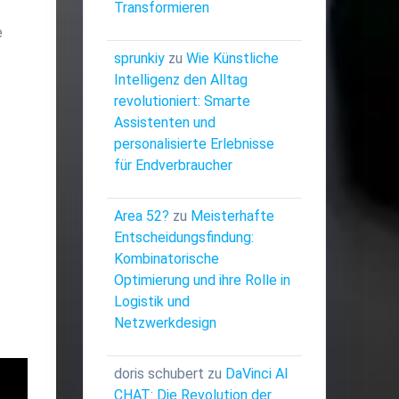
Transformieren
e
sprunkiy
zu
Wie Künstliche
Intelligenz den Alltag
revolutioniert: Smarte
Assistenten und
personalisierte Erlebnisse
für Endverbraucher
Area 52?
zu
Meisterhafte
Entscheidungsfindung:
Kombinatorische
Optimierung und ihre Rolle in
Logistik und
Netzwerkdesign
doris schubert
zu
DaVinci AI
CHAT: Die Revolution der