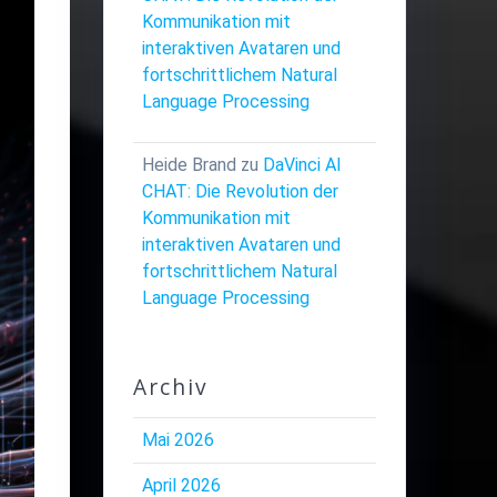
Kommunikation mit
interaktiven Avataren und
fortschrittlichem Natural
Language Processing
Heide Brand
zu
DaVinci AI
CHAT: Die Revolution der
Kommunikation mit
interaktiven Avataren und
fortschrittlichem Natural
Language Processing
Archiv
Mai 2026
April 2026