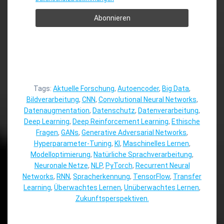
Tags:
Aktuelle Forschung
,
Autoencoder
,
Big Data
,
Bildverarbeitung
,
CNN
,
Convolutional Neural Networks
,
Datenaugmentation
,
Datenschutz
,
Datenverarbeitung
,
Deep Learning
,
Deep Reinforcement Learning
,
Ethische
Fragen
,
GANs
,
Generative Adversarial Networks
,
Hyperparameter-Tuning
,
KI
,
Maschinelles Lernen
,
Modelloptimierung
,
Natürliche Sprachverarbeitung
,
Neuronale Netze
,
NLP
,
PyTorch
,
Recurrent Neural
Networks
,
RNN
,
Spracherkennung
,
TensorFlow
,
Transfer
Learning
,
Überwachtes Lernen
,
Unüberwachtes Lernen
,
Zukunftsperspektiven.