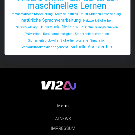
maschinelles Lernen
mathematische Modellierung
Metaheuristiken
Multi-Kriterien-Entscheidung.
natürliche Sprachverarbeitung
Netzwerk-Sicherheit
neuronale Netze
Netzwerkdesign
NLP
Optimierungstechniken
Prävention
Reaktionsstrategien
Sicherheitsautomation
Sicherheitsprotokolle
Sicherheitsvorfälle
Simulation
virtuelle Assistenten
Verwundbarkeitsmanagement.
Menu
AI NEWS
IMPRESSUM