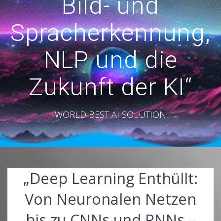
Bild- und
Spracherkennung,
NLP und die
Zukunft der KI“
WORLD BEST AI SOLUTION
„Deep Learning Enthüllt:
Von Neuronalen Netzen
bis zu CNNs und RNNs –