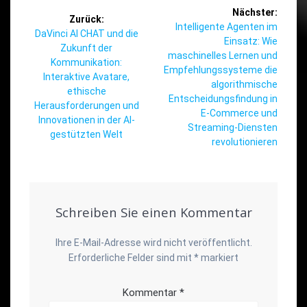
Beitragsnavigation
Nächster:
Zurück:
Nächster
Intelligente Agenten im
Vorheriger
DaVinci AI CHAT und die
Beitrag:
Einsatz: Wie
Beitrag:
Zukunft der
maschinelles Lernen und
Kommunikation:
Empfehlungssysteme die
Interaktive Avatare,
algorithmische
ethische
Entscheidungsfindung in
Herausforderungen und
E-Commerce und
Innovationen in der AI-
Streaming-Diensten
gestützten Welt
revolutionieren
Schreiben Sie einen Kommentar
Ihre E-Mail-Adresse wird nicht veröffentlicht.
Erforderliche Felder sind mit
*
markiert
Kommentar
*