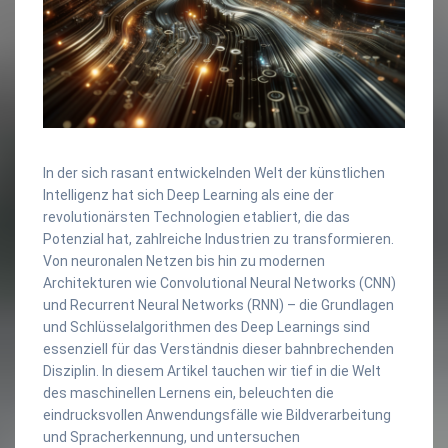
In der sich rasant entwickelnden Welt der künstlichen
Intelligenz hat sich Deep Learning als eine der
revolutionärsten Technologien etabliert, die das
Potenzial hat, zahlreiche Industrien zu transformieren.
Von neuronalen Netzen bis hin zu modernen
Architekturen wie Convolutional Neural Networks (CNN)
und Recurrent Neural Networks (RNN) – die Grundlagen
und Schlüsselalgorithmen des Deep Learnings sind
essenziell für das Verständnis dieser bahnbrechenden
Disziplin. In diesem Artikel tauchen wir tief in die Welt
des maschinellen Lernens ein, beleuchten die
eindrucksvollen Anwendungsfälle wie Bildverarbeitung
und Spracherkennung, und untersuchen