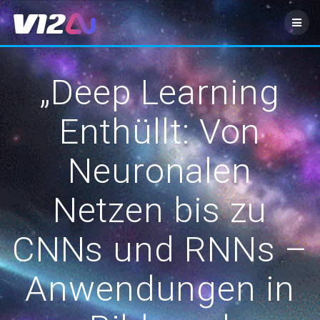
Zum
Inhalt
springen
„Deep Learning
Enthüllt: Von
Neuronalen
Netzen bis zu
CNNs und RNNs –
Anwendungen in