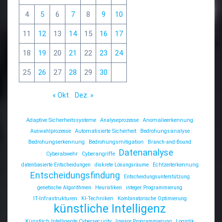
4
5
6
7
8
9
10
11
12
13
14
15
16
17
18
19
20
21
22
23
24
25
26
27
28
29
30
« Okt.
Dez. »
Adaptive Sicherheitssysteme
Analyseprozesse
Anomalieerkennung
Auswahlprozesse
Automatisierte Sicherheit
Bedrohungsanalyse
Bedrohungserkennung
Bedrohungsmitigation
Branch-and-Bound
Datenanalyse
Cyberabwehr
Cyberangriffe
datenbasierte Entscheidungen
diskrete Lösungsräume
Echtzeiterkennung
Entscheidungsfindung
Entscheidungsunterstützung
genetische Algorithmen
Heuristiken
integer Programmierung
IT-Infrastrukturen
KI-Techniken
Kombinatorische Optimierung
künstliche Intelligenz
Künstlich Intelligente Cybersecurity
lineare Programmierung
Logistik