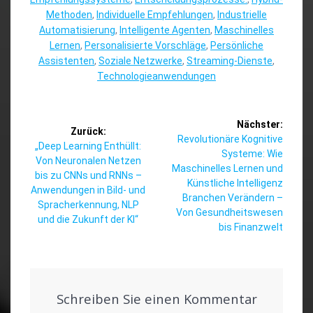
Methoden
,
Individuelle Empfehlungen
,
Industrielle
Automatisierung
,
Intelligente Agenten
,
Maschinelles
Lernen
,
Personalisierte Vorschläge
,
Persönliche
Assistenten
,
Soziale Netzwerke
,
Streaming-Dienste
,
Technologieanwendungen
Beitragsnavigation
Nächster:
Zurück:
Nächster
Revolutionäre Kognitive
Vorheriger
„Deep Learning Enthüllt:
Beitrag:
Systeme: Wie
Beitrag:
Von Neuronalen Netzen
Maschinelles Lernen und
bis zu CNNs und RNNs –
Künstliche Intelligenz
Anwendungen in Bild- und
Branchen Verändern –
Spracherkennung, NLP
Von Gesundheitswesen
und die Zukunft der KI“
bis Finanzwelt
Schreiben Sie einen Kommentar