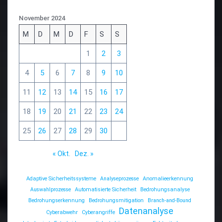
November 2024
M
D
M
D
F
S
S
1
2
3
4
5
6
7
8
9
10
11
12
13
14
15
16
17
18
19
20
21
22
23
24
25
26
27
28
29
30
« Okt.
Dez. »
Adaptive Sicherheitssysteme
Analyseprozesse
Anomalieerkennung
Auswahlprozesse
Automatisierte Sicherheit
Bedrohungsanalyse
Bedrohungserkennung
Bedrohungsmitigation
Branch-and-Bound
Datenanalyse
Cyberabwehr
Cyberangriffe