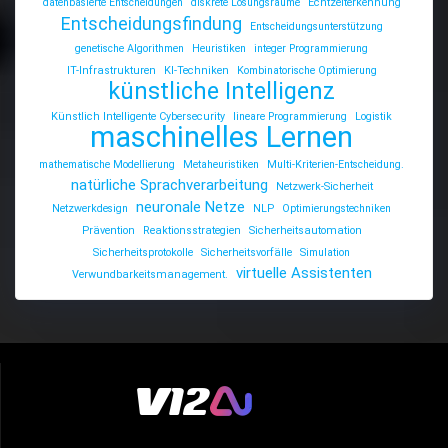
datenbasierte Entscheidungen
diskrete Lösungsräume
Echtzeiterkennung
Entscheidungsfindung
Entscheidungsunterstützung
genetische Algorithmen
Heuristiken
integer Programmierung
IT-Infrastrukturen
KI-Techniken
Kombinatorische Optimierung
künstliche Intelligenz
Künstlich Intelligente Cybersecurity
lineare Programmierung
Logistik
maschinelles Lernen
mathematische Modellierung
Metaheuristiken
Multi-Kriterien-Entscheidung.
natürliche Sprachverarbeitung
Netzwerk-Sicherheit
neuronale Netze
Netzwerkdesign
NLP
Optimierungstechniken
Prävention
Reaktionsstrategien
Sicherheitsautomation
Sicherheitsprotokolle
Sicherheitsvorfälle
Simulation
virtuelle Assistenten
Verwundbarkeitsmanagement.