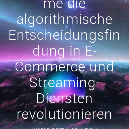
me die
algorithmische
Entscheidungsfin
dung in E-
Commerce und
Streaming-
Diensten
revolutionieren