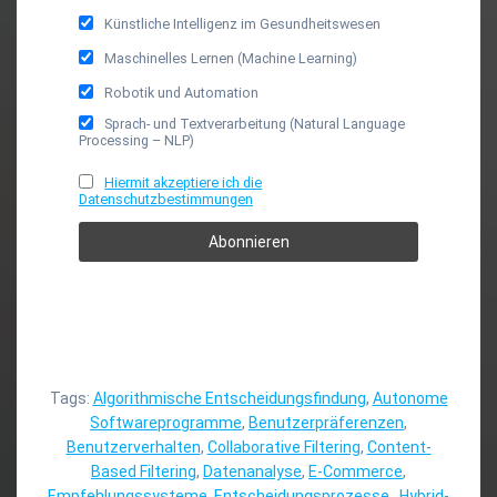
Künstliche Intelligenz im Gesundheitswesen
Maschinelles Lernen (Machine Learning)
Robotik und Automation
Sprach- und Textverarbeitung (Natural Language
Processing – NLP)
Hiermit akzeptiere ich die
Datenschutzbestimmungen
Tags:
Algorithmische Entscheidungsfindung
,
Autonome
Softwareprogramme
,
Benutzerpräferenzen
,
Benutzerverhalten
,
Collaborative Filtering
,
Content-
Based Filtering
,
Datenanalyse
,
E-Commerce
,
Empfehlungssysteme
,
Entscheidungsprozesse.
,
Hybrid-