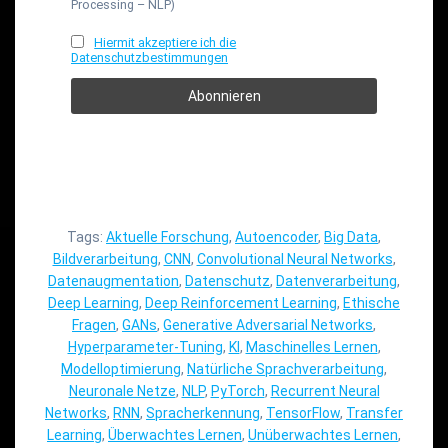
Processing – NLP)
Hiermit akzeptiere ich die
Datenschutzbestimmungen
Tags:
Aktuelle Forschung
,
Autoencoder
,
Big Data
,
Bildverarbeitung
,
CNN
,
Convolutional Neural Networks
,
Datenaugmentation
,
Datenschutz
,
Datenverarbeitung
,
Deep Learning
,
Deep Reinforcement Learning
,
Ethische
Fragen
,
GANs
,
Generative Adversarial Networks
,
Hyperparameter-Tuning
,
KI
,
Maschinelles Lernen
,
Modelloptimierung
,
Natürliche Sprachverarbeitung
,
Neuronale Netze
,
NLP
,
PyTorch
,
Recurrent Neural
Networks
,
RNN
,
Spracherkennung
,
TensorFlow
,
Transfer
Learning
,
Überwachtes Lernen
,
Unüberwachtes Lernen
,