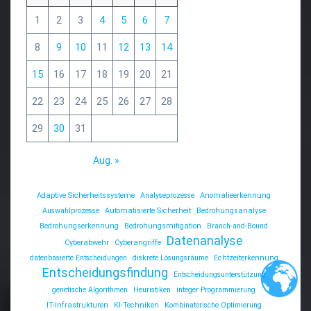
1
2
3
4
5
6
7
8
9
10
11
12
13
14
15
16
17
18
19
20
21
22
23
24
25
26
27
28
29
30
31
Aug. »
Adaptive Sicherheitssysteme
Analyseprozesse
Anomalieerkennung
Auswahlprozesse
Automatisierte Sicherheit
Bedrohungsanalyse
Bedrohungserkennung
Bedrohungsmitigation
Branch-and-Bound
Datenanalyse
Cyberabwehr
Cyberangriffe
datenbasierte Entscheidungen
diskrete Lösungsräume
Echtzeiterkennung
Entscheidungsfindung
Entscheidungsunterstützung
genetische Algorithmen
Heuristiken
integer Programmierung
IT-Infrastrukturen
KI-Techniken
Kombinatorische Optimierung