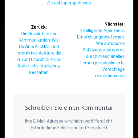
Zukunftsperspektiven.
Beitragsnavigation
Nächster:
Zurück:
Nächster
Intelligente Agenten in
Vorheriger
Die Revolution der
Beitrag:
Empfehlungssystemen:
Beitrag:
Kommunikation: Wie
Wie autonome
DaVinci AI CHAT und
Softwareprogramme
Interaktive Avatare die
durch maschinelles
Zukunft durch NLP und
Lernen personalisierte
Künstliche Intelligenz
Vorschläge
Gestalten
revolutionieren
Schreiben Sie einen Kommentar
Ihre E-Mail-Adresse wird nicht veröffentlicht.
Erforderliche Felder sind mit
*
markiert