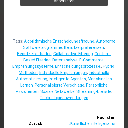
Tags:
Algorithmische Entscheidungsfindung
,
Autonome
Softwareprogramme
,
Benutzerpräferenzen
,
Benutzerverhalten
,
Collaborative Filtering
,
Content-
Based Filtering
,
Datenanalyse
,
E-Commerce
,
Empfehlungssysteme
,
Entscheidungsprozesse.
,
Hybrid-
Methoden
,
Individuelle Empfehlungen
,
Industrielle
Automatisierung
,
Intelligente Agenten
,
Maschinelles
Lernen
,
Personalisierte Vorschläge
,
Persönliche
Assistenten
,
Soziale Netzwerke
,
Streaming-Dienste
,
Technologieanwendungen
Beitragsnavigation
Nächster:
Nächster
Zurück:
„Künstliche Intelligenz für