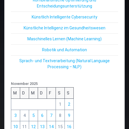
Entscheidungsunterstützung
Künstlich Intelligente Cybersecurity
Künstliche Intelligenz im Gesundheitswesen
Maschinelles Lernen (Machine Learning)
Robotik und Automation
Sprach- und Textverarbeitung (Natural Language
Processing – NLP)
November 2025
M
D
M
D
F
S
S
1
2
3
4
5
6
7
8
9
10
11
12
13
14
15
16