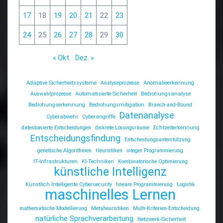
17
18
19
20
21
22
23
24
25
26
27
28
29
30
« Okt.
Dez. »
Adaptive Sicherheitssysteme
Analyseprozesse
Anomalieerkennung
Auswahlprozesse
Automatisierte Sicherheit
Bedrohungsanalyse
Bedrohungserkennung
Bedrohungsmitigation
Branch-and-Bound
Datenanalyse
Cyberabwehr
Cyberangriffe
datenbasierte Entscheidungen
diskrete Lösungsräume
Echtzeiterkennung
Entscheidungsfindung
Entscheidungsunterstützung
genetische Algorithmen
Heuristiken
integer Programmierung
IT-Infrastrukturen
KI-Techniken
Kombinatorische Optimierung
künstliche Intelligenz
Künstlich Intelligente Cybersecurity
lineare Programmierung
Logistik
maschinelles Lernen
mathematische Modellierung
Metaheuristiken
Multi-Kriterien-Entscheidung.
natürliche Sprachverarbeitung
Netzwerk-Sicherheit