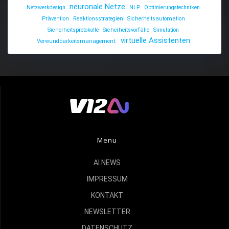
neuronale Netze
Netzwerkdesign
NLP
Optimierungstechniken
Prävention
Reaktionsstrategien
Sicherheitsautomation
Sicherheitsprotokolle
Sicherheitsvorfälle
Simulation
virtuelle Assistenten
Verwundbarkeitsmanagement.
Menu
AI NEWS
IMPRESSUM
KONTAKT
NEWSLETTER
DATENSCHUTZ