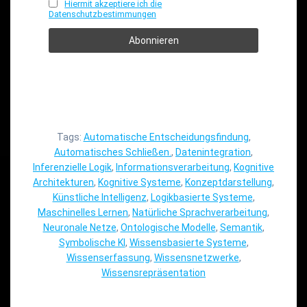
Hiermit akzeptiere ich die
Datenschutzbestimmungen
Tags:
Automatische Entscheidungsfindung
,
Automatisches Schließen.
,
Datenintegration
,
Inferenzielle Logik
,
Informationsverarbeitung
,
Kognitive
Architekturen
,
Kognitive Systeme
,
Konzeptdarstellung
,
Künstliche Intelligenz
,
Logikbasierte Systeme
,
Maschinelles Lernen
,
Natürliche Sprachverarbeitung
,
Neuronale Netze
,
Ontologische Modelle
,
Semantik
,
Symbolische KI
,
Wissensbasierte Systeme
,
Wissenserfassung
,
Wissensnetzwerke
,
Wissensrepräsentation