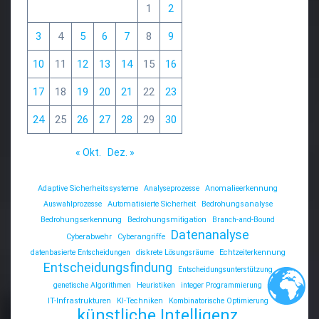
1
2
3
4
5
6
7
8
9
10
11
12
13
14
15
16
17
18
19
20
21
22
23
24
25
26
27
28
29
30
« Okt.
Dez. »
Adaptive Sicherheitssysteme
Analyseprozesse
Anomalieerkennung
Auswahlprozesse
Automatisierte Sicherheit
Bedrohungsanalyse
Bedrohungserkennung
Bedrohungsmitigation
Branch-and-Bound
Datenanalyse
Cyberabwehr
Cyberangriffe
datenbasierte Entscheidungen
diskrete Lösungsräume
Echtzeiterkennung
Entscheidungsfindung
Entscheidungsunterstützung
genetische Algorithmen
Heuristiken
integer Programmierung
IT-Infrastrukturen
KI-Techniken
Kombinatorische Optimierung
künstliche Intelligenz