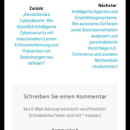
Beitragsnavigation
Nächster:
Zurück:
Nächster
Intelligente Agenten und
Vorheriger
„Revolutionäre
Beitrag:
Empfehlungssysteme:
Beitrag:
Cyberabwehr: Wie
Wie autonome Software
Künstlich Intelligente
unser Benutzerverhalten
Cybersecurity mit
analysiert und
maschinellem Lernen
personalisierte
Echtzeiterkennung und
Vorschläge in E-
Prävention von
Commerce und sozialen
Bedrohungen neu
Netzwerken
definiert“
revolutioniert
Schreiben Sie einen Kommentar
Ihre E-Mail-Adresse wird nicht veröffentlicht.
Erforderliche Felder sind mit
*
markiert