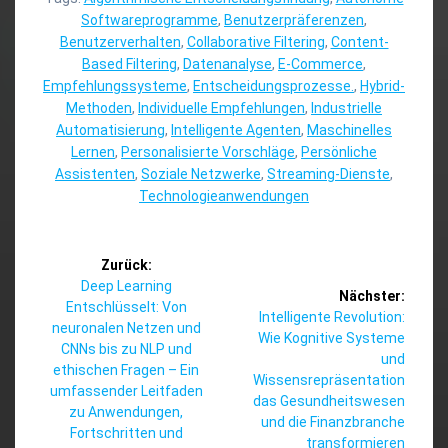
Softwareprogramme
,
Benutzerpräferenzen
,
Benutzerverhalten
,
Collaborative Filtering
,
Content-
Based Filtering
,
Datenanalyse
,
E-Commerce
,
Empfehlungssysteme
,
Entscheidungsprozesse.
,
Hybrid-
Methoden
,
Individuelle Empfehlungen
,
Industrielle
Automatisierung
,
Intelligente Agenten
,
Maschinelles
Lernen
,
Personalisierte Vorschläge
,
Persönliche
Assistenten
,
Soziale Netzwerke
,
Streaming-Dienste
,
Technologieanwendungen
Beitragsnavigation
Zurück:
Vorheriger
Deep Learning
Nächster:
Beitrag:
Entschlüsselt: Von
Nächster
Intelligente Revolution:
neuronalen Netzen und
Beitrag:
Wie Kognitive Systeme
CNNs bis zu NLP und
und
ethischen Fragen – Ein
Wissensrepräsentation
umfassender Leitfaden
das Gesundheitswesen
zu Anwendungen,
und die Finanzbranche
Fortschritten und
transformieren