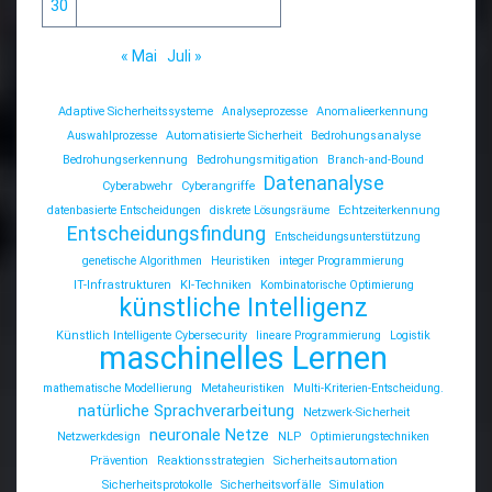
30
« Mai
Juli »
Adaptive Sicherheitssysteme
Analyseprozesse
Anomalieerkennung
Auswahlprozesse
Automatisierte Sicherheit
Bedrohungsanalyse
Bedrohungserkennung
Bedrohungsmitigation
Branch-and-Bound
Datenanalyse
Cyberabwehr
Cyberangriffe
datenbasierte Entscheidungen
diskrete Lösungsräume
Echtzeiterkennung
Entscheidungsfindung
Entscheidungsunterstützung
genetische Algorithmen
Heuristiken
integer Programmierung
IT-Infrastrukturen
KI-Techniken
Kombinatorische Optimierung
künstliche Intelligenz
Künstlich Intelligente Cybersecurity
lineare Programmierung
Logistik
maschinelles Lernen
mathematische Modellierung
Metaheuristiken
Multi-Kriterien-Entscheidung.
natürliche Sprachverarbeitung
Netzwerk-Sicherheit
neuronale Netze
Netzwerkdesign
NLP
Optimierungstechniken
Prävention
Reaktionsstrategien
Sicherheitsautomation
Sicherheitsprotokolle
Sicherheitsvorfälle
Simulation