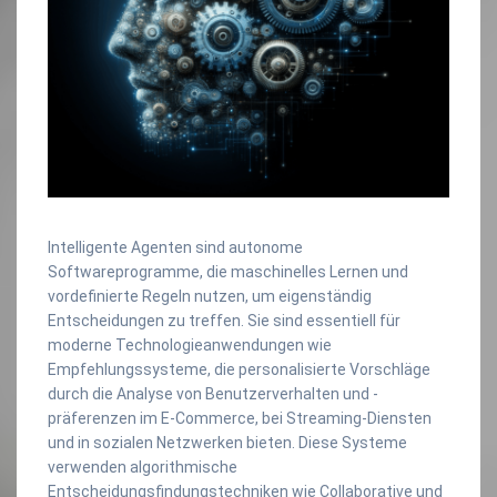
Intelligente Agenten sind autonome
Softwareprogramme, die maschinelles Lernen und
vordefinierte Regeln nutzen, um eigenständig
Entscheidungen zu treffen. Sie sind essentiell für
moderne Technologieanwendungen wie
Empfehlungssysteme, die personalisierte Vorschläge
durch die Analyse von Benutzerverhalten und -
präferenzen im E-Commerce, bei Streaming-Diensten
und in sozialen Netzwerken bieten. Diese Systeme
verwenden algorithmische
Entscheidungsfindungstechniken wie Collaborative und