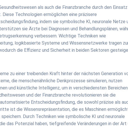
Gesundheitswesen als auch die Finanzbranche durch den Einsatz
z. Diese Technologien ermöglichen eine präzisere
scheidungsfindung, indem sie symbolische KI, neuronale Netze 
nterstützen sie Ärzte bei Diagnosen und Behandlungsplänen, wäh
 Betrugserkennung verbessern. Wichtige Techniken wie
beitung, logikbasierte Systeme und Wissensnetzwerke tragen zu
wodurch die Effizienz und Sicherheit in beiden Sektoren gesteige
steme zu einer treibenden Kraft hinter der nächsten Generation v
teme, die menschenähnliche Denkprozesse simulieren, nutzen
nen und künstliche Intelligenz, um in verschiedensten Bereichen
eitswesen und der Finanzbranche revolutionieren sie die
automatisierte Entscheidungsfindung, die sowohl präzise als au
chritte ist die Wissensrepräsentation, die es Maschinen ermöglich
u speichern. Durch Techniken wie symbolische KI und neuronale
die das Potenzial haben, tiefgreifende Veränderungen in der Art