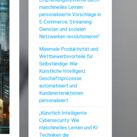
maschinelles Lernen
personalisierte Vorschläge in
E-Commerce, Streaming-
Diensten und sozialen
Netzwerken revolutionieren“
Maximale Produktivität und
Wettbewerbsvorteile für
Selbständige: Wie
Künstliche Intelligenz
Geschäftsprozesse
automatisiert und
Kundeninteraktionen
personalisiert
„Künstlich Intelligente
Cybersecurity: Wie
maschinelles Lernen und KI-
Techniken die