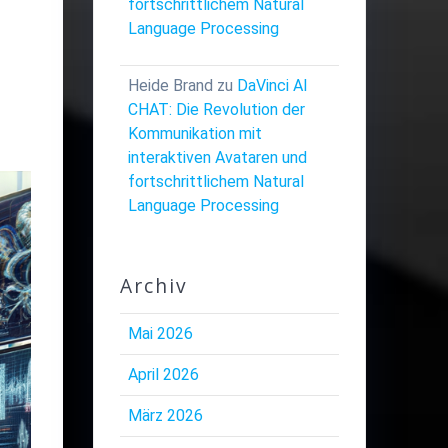
fortschrittlichem Natural
Language Processing
Heide Brand
zu
DaVinci AI
CHAT: Die Revolution der
Kommunikation mit
interaktiven Avataren und
fortschrittlichem Natural
Language Processing
Archiv
Mai 2026
April 2026
März 2026