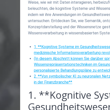
Weise, wie wir mit Daten interagieren, herbeizu
beleuchten, die kognitive Systeme und Wissens
indem wir ihre Anwendungen im Gesundheitswese
untersuchen. Entdecken Sie, wie Semantik, onto
Konzeptdarstellung und der Wissensnetze gesta
Wissensverarbeitung in wissensbasierten Syst
1. **Kognitive Systeme im Gesundheitswesen
medizinische Informationsverarbeitung revol
(In diesem Abschnitt können Sie darüber spr
Wissensrepräsentationstechniken im Gesun
personalisierte Behandlungspläne zu entwick
2. **Von symbolischer KI zu neuronalen Net
in der Finanzbranche**
1. **Kognitive Sy
Gesundheitswesen