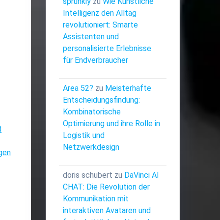
sprunkiy
zu
Wie Künstliche
Intelligenz den Alltag
revolutioniert: Smarte
Assistenten und
personalisierte Erlebnisse
für Endverbraucher
Area 52?
zu
Meisterhafte
Entscheidungsfindung:
Kombinatorische
Optimierung und ihre Rolle in
d
Logistik und
Netzwerkdesign
ngen
doris schubert
zu
DaVinci AI
CHAT: Die Revolution der
Kommunikation mit
interaktiven Avataren und