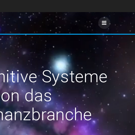
gnitive Systeme
ion das
nanzbranche