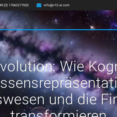
49 (0) 17663277602
info@v12-ai.com
evolution: Wie Ko
ssensrepräsentat
swesen und die Fi
transformieren