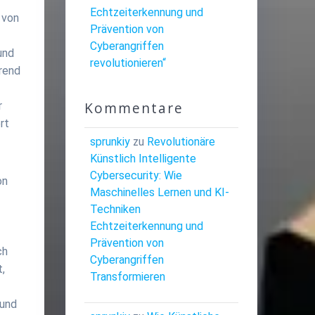
Echtzeiterkennung und
 von
Prävention von
Cyberangriffen
und
revolutionieren“
rend
Kommentare
r
rt
sprunkiy
zu
Revolutionäre
Künstlich Intelligente
Cybersecurity: Wie
on
Maschinelles Lernen und KI-
Techniken
Echtzeiterkennung und
Prävention von
ch
Cyberangriffen
t,
Transformieren
 und