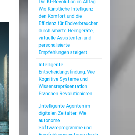
Die KI-Revolution im Alltag:
Wie Künstliche Intelligenz
den Komfort und die
Effizienz für Endverbraucher
durch smarte Heimgeräte,
virtuelle Assistenten und
personalisierte
Empfehlungen steigert
Intelligente
Entscheidungsfindung: Wie
Kognitive Systeme und
Wissensrepräsentation
Branchen Revolutionieren
„Intelligente Agenten im
digitalen Zeitalter: Wie
autonome
Softwareprogramme und
Empfehlungssysteme durch