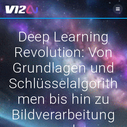
Zum
Inhalt
springen
Deep Learning
Revolution: Von
Grundlagen und
Schlüsselalgorith
men bis hin zu
Bildverarbeitung