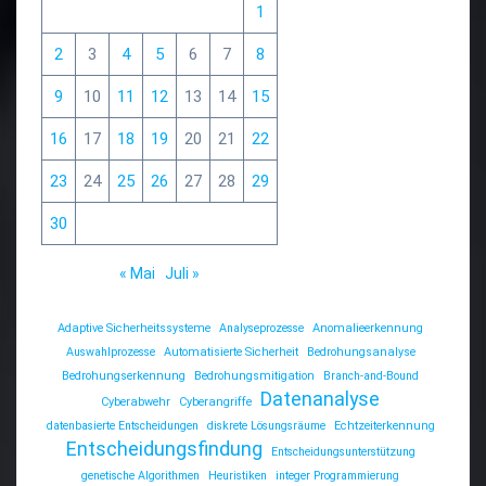
1
2
3
4
5
6
7
8
9
10
11
12
13
14
15
16
17
18
19
20
21
22
23
24
25
26
27
28
29
30
« Mai
Juli »
Adaptive Sicherheitssysteme
Analyseprozesse
Anomalieerkennung
Auswahlprozesse
Automatisierte Sicherheit
Bedrohungsanalyse
Bedrohungserkennung
Bedrohungsmitigation
Branch-and-Bound
Datenanalyse
Cyberabwehr
Cyberangriffe
datenbasierte Entscheidungen
diskrete Lösungsräume
Echtzeiterkennung
Entscheidungsfindung
Entscheidungsunterstützung
genetische Algorithmen
Heuristiken
integer Programmierung