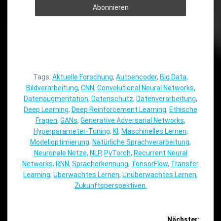
Tags:
Aktuelle Forschung
,
Autoencoder
,
Big Data
,
Bildverarbeitung
,
CNN
,
Convolutional Neural Networks
,
Datenaugmentation
,
Datenschutz
,
Datenverarbeitung
,
Deep Learning
,
Deep Reinforcement Learning
,
Ethische
Fragen
,
GANs
,
Generative Adversarial Networks
,
Hyperparameter-Tuning
,
KI
,
Maschinelles Lernen
,
Modelloptimierung
,
Natürliche Sprachverarbeitung
,
Neuronale Netze
,
NLP
,
PyTorch
,
Recurrent Neural
Networks
,
RNN
,
Spracherkennung
,
TensorFlow
,
Transfer
Learning
,
Überwachtes Lernen
,
Unüberwachtes Lernen
,
Zukunftsperspektiven.
Beitragsnavigation
Nächster: