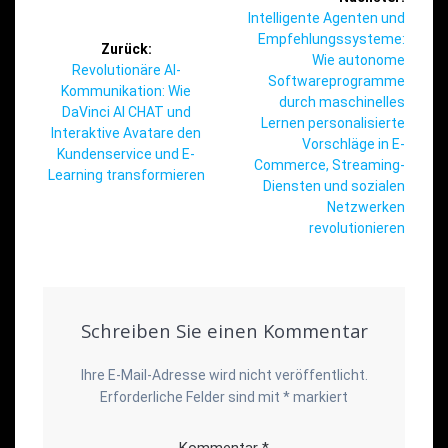
Nächster
Intelligente Agenten und
Beitrag:
Empfehlungssysteme:
Zurück:
Wie autonome
Vorheriger
Revolutionäre AI-
Softwareprogramme
Beitrag:
Kommunikation: Wie
durch maschinelles
DaVinci AI CHAT und
Lernen personalisierte
Interaktive Avatare den
Vorschläge in E-
Kundenservice und E-
Commerce, Streaming-
Learning transformieren
Diensten und sozialen
Netzwerken
revolutionieren
Schreiben Sie einen Kommentar
Ihre E-Mail-Adresse wird nicht veröffentlicht.
Erforderliche Felder sind mit
*
markiert
Kommentar
*