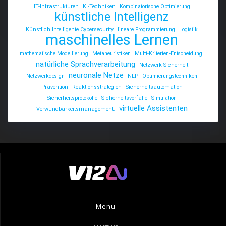
IT-Infrastrukturen
KI-Techniken
Kombinatorische Optimierung
künstliche Intelligenz
Künstlich Intelligente Cybersecurity
lineare Programmierung
Logistik
maschinelles Lernen
mathematische Modellierung
Metaheuristiken
Multi-Kriterien-Entscheidung.
natürliche Sprachverarbeitung
Netzwerk-Sicherheit
neuronale Netze
Netzwerkdesign
NLP
Optimierungstechniken
Prävention
Reaktionsstrategien
Sicherheitsautomation
Sicherheitsprotokolle
Sicherheitsvorfälle
Simulation
virtuelle Assistenten
Verwundbarkeitsmanagement.
Menu