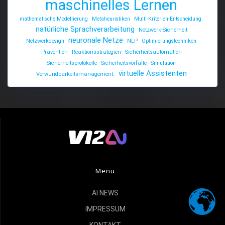
maschinelles Lernen
mathematische Modellierung
Metaheuristiken
Multi-Kriterien-Entscheidung.
natürliche Sprachverarbeitung
Netzwerk-Sicherheit
neuronale Netze
Netzwerkdesign
NLP
Optimierungstechniken
Prävention
Reaktionsstrategien
Sicherheitsautomation
Sicherheitsprotokolle
Sicherheitsvorfälle
Simulation
virtuelle Assistenten
Verwundbarkeitsmanagement.
Menu
AI NEWS
IMPRESSUM
KONTAKT