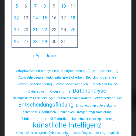
5
6
7
8
9
10
11
12
13
14
15
16
17
18
19
20
21
22
23
24
25
26
27
28
29
30
31
« Apr.
Juni »
Adaptive Sicherheitssysteme
Analyseprozesse
Anomalieerkennung
Auswahlprozesse
Automatisierte Sicherheit
Bedrohungsanalyse
Bedrohungserkennung
Bedrohungsmitigation
Branch-and-Bound
Datenanalyse
Cyberabwehr
Cyberangriffe
datenbasierte Entscheidungen
diskrete Lösungsräume
Echtzeiterkennung
Entscheidungsfindung
Entscheidungsunterstützung
genetische Algorithmen
Heuristiken
integer Programmierung
IT-Infrastrukturen
KI-Techniken
Kombinatorische Optimierung
künstliche Intelligenz
Künstlich Intelligente Cybersecurity
lineare Programmierung
Logistik