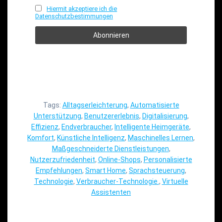
Hiermit akzeptiere ich die
Datenschutzbestimmungen
Tags:
Alltagserleichterung
,
Automatisierte
Unterstützung
,
Benutzererlebnis
,
Digitalisierung
,
Effizienz
,
Endverbraucher
,
Intelligente Heimgeräte
,
Komfort
,
Künstliche Intelligenz
,
Maschinelles Lernen
,
Maßgeschneiderte Dienstleistungen
,
Nutzerzufriedenheit
,
Online-Shops
,
Personalisierte
Empfehlungen
,
Smart Home
,
Sprachsteuerung
,
Technologie
,
Verbraucher-Technologie.
,
Virtuelle
Assistenten
Beitragsnavigation