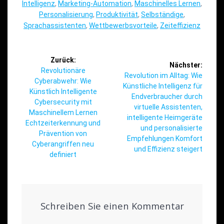
Intelligenz
,
Marketing-Automation
,
Maschinelles Lernen
,
Personalisierung
,
Produktivität
,
Selbständige
,
Sprachassistenten
,
Wettbewerbsvorteile
,
Zeiteffizienz
Beitragsnavigation
Zurück:
Nächster:
Vorheriger
Revolutionäre
Nächster
Revolution im Alltag: Wie
Beitrag:
Cyberabwehr: Wie
Beitrag:
Künstliche Intelligenz für
Künstlich Intelligente
Endverbraucher durch
Cybersecurity mit
virtuelle Assistenten,
Maschinellem Lernen
intelligente Heimgeräte
Echtzeiterkennung und
und personalisierte
Prävention von
Empfehlungen Komfort
Cyberangriffen neu
und Effizienz steigert
definiert
Schreiben Sie einen Kommentar