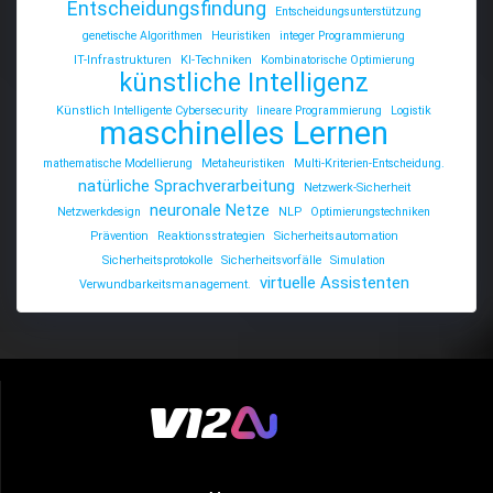
Entscheidungsfindung
Entscheidungsunterstützung
genetische Algorithmen
Heuristiken
integer Programmierung
IT-Infrastrukturen
KI-Techniken
Kombinatorische Optimierung
künstliche Intelligenz
Künstlich Intelligente Cybersecurity
lineare Programmierung
Logistik
maschinelles Lernen
mathematische Modellierung
Metaheuristiken
Multi-Kriterien-Entscheidung.
natürliche Sprachverarbeitung
Netzwerk-Sicherheit
neuronale Netze
Netzwerkdesign
NLP
Optimierungstechniken
Prävention
Reaktionsstrategien
Sicherheitsautomation
Sicherheitsprotokolle
Sicherheitsvorfälle
Simulation
virtuelle Assistenten
Verwundbarkeitsmanagement.