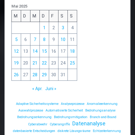
Mai 2025
M
D
M
D
F
S
S
1
2
3
4
5
6
7
8
9
10
11
12
13
14
15
16
17
18
19
20
21
22
23
24
25
26
27
28
29
30
31
« Apr.
Juni »
Adaptive Sicherheitssysteme
Analyseprozesse
Anomalieerkennung
Auswahlprozesse
Automatisierte Sicherheit
Bedrohungsanalyse
Bedrohungserkennung
Bedrohungsmitigation
Branch-and-Bound
Datenanalyse
Cyberabwehr
Cyberangriffe
datenbasierte Entscheidungen
diskrete Lösungsräume
Echtzeiterkennung