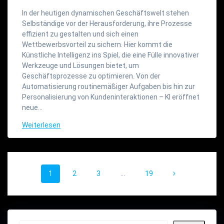
In der heutigen dynamischen Geschäftswelt stehen
Selbständige vor der Herausforderung, ihre Prozesse
effizient zu gestalten und sich einen
Wettbewerbsvorteil zu sichern. Hier kommt die
Künstliche Intelligenz ins Spiel, die eine Fülle innovativer
Werkzeuge und Lösungen bietet, um
Geschäftsprozesse zu optimieren. Von der
Automatisierung routinemäßiger Aufgaben bis hin zur
Personalisierung von Kundeninteraktionen – KI eröffnet
neue…
Weiterlesen
Beitragsnavigation
Seite
Seite
Seite
Seite
1
2
3
…
19