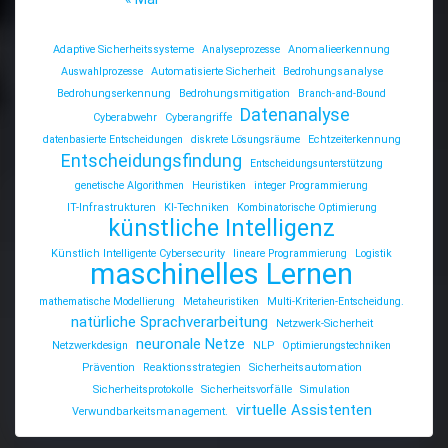
Adaptive Sicherheitssysteme
Analyseprozesse
Anomalieerkennung
Auswahlprozesse
Automatisierte Sicherheit
Bedrohungsanalyse
Bedrohungserkennung
Bedrohungsmitigation
Branch-and-Bound
Datenanalyse
Cyberabwehr
Cyberangriffe
datenbasierte Entscheidungen
diskrete Lösungsräume
Echtzeiterkennung
Entscheidungsfindung
Entscheidungsunterstützung
genetische Algorithmen
Heuristiken
integer Programmierung
IT-Infrastrukturen
KI-Techniken
Kombinatorische Optimierung
künstliche Intelligenz
Künstlich Intelligente Cybersecurity
lineare Programmierung
Logistik
maschinelles Lernen
mathematische Modellierung
Metaheuristiken
Multi-Kriterien-Entscheidung.
natürliche Sprachverarbeitung
Netzwerk-Sicherheit
neuronale Netze
Netzwerkdesign
NLP
Optimierungstechniken
Prävention
Reaktionsstrategien
Sicherheitsautomation
Sicherheitsprotokolle
Sicherheitsvorfälle
Simulation
virtuelle Assistenten
Verwundbarkeitsmanagement.