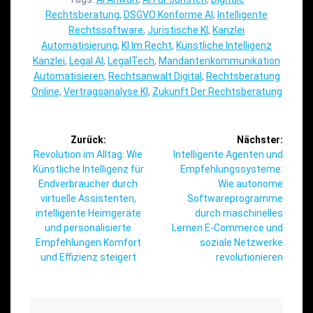
Rechtsberatung
,
DSGVO Konforme AI
,
Intelligente
Rechtssoftware
,
Juristische KI
,
Kanzlei
Automatisierung
,
KI Im Recht
,
Künstliche Intelligenz
Kanzlei
,
Legal AI
,
LegalTech
,
Mandantenkommunikation
Automatisieren
,
Rechtsanwalt Digital
,
Rechtsberatung
Online
,
Vertragsanalyse KI
,
Zukunft Der Rechtsberatung
Beitragsnavigation
Zurück:
Nächster:
Vorheriger
Nächster
Revolution im Alltag: Wie
Intelligente Agenten und
Beitrag:
Beitrag:
Künstliche Intelligenz für
Empfehlungssysteme:
Endverbraucher durch
Wie autonome
virtuelle Assistenten,
Softwareprogramme
intelligente Heimgeräte
durch maschinelles
und personalisierte
Lernen E-Commerce und
Empfehlungen Komfort
soziale Netzwerke
und Effizienz steigert
revolutionieren