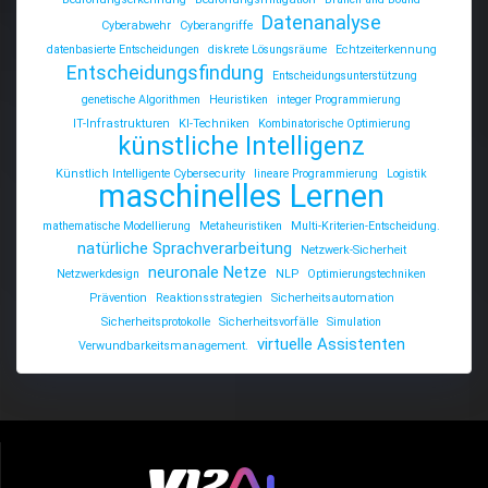
Datenanalyse
Cyberabwehr
Cyberangriffe
datenbasierte Entscheidungen
diskrete Lösungsräume
Echtzeiterkennung
Entscheidungsfindung
Entscheidungsunterstützung
genetische Algorithmen
Heuristiken
integer Programmierung
IT-Infrastrukturen
KI-Techniken
Kombinatorische Optimierung
künstliche Intelligenz
Künstlich Intelligente Cybersecurity
lineare Programmierung
Logistik
maschinelles Lernen
mathematische Modellierung
Metaheuristiken
Multi-Kriterien-Entscheidung.
natürliche Sprachverarbeitung
Netzwerk-Sicherheit
neuronale Netze
Netzwerkdesign
NLP
Optimierungstechniken
Prävention
Reaktionsstrategien
Sicherheitsautomation
Sicherheitsprotokolle
Sicherheitsvorfälle
Simulation
virtuelle Assistenten
Verwundbarkeitsmanagement.