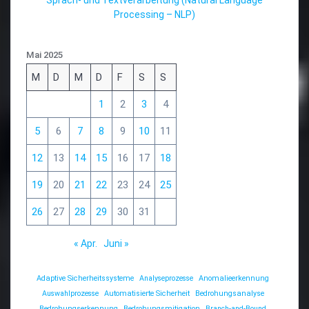
Processing – NLP)
Mai 2025
M
D
M
D
F
S
S
1
2
3
4
5
6
7
8
9
10
11
12
13
14
15
16
17
18
19
20
21
22
23
24
25
26
27
28
29
30
31
« Apr.
Juni »
Adaptive Sicherheitssysteme
Analyseprozesse
Anomalieerkennung
Auswahlprozesse
Automatisierte Sicherheit
Bedrohungsanalyse
Bedrohungserkennung
Bedrohungsmitigation
Branch-and-Bound