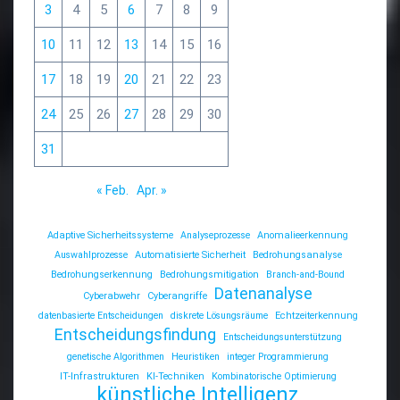
3
4
5
6
7
8
9
10
11
12
13
14
15
16
17
18
19
20
21
22
23
24
25
26
27
28
29
30
31
« Feb.
Apr. »
Adaptive Sicherheitssysteme
Analyseprozesse
Anomalieerkennung
Auswahlprozesse
Automatisierte Sicherheit
Bedrohungsanalyse
Bedrohungserkennung
Bedrohungsmitigation
Branch-and-Bound
Datenanalyse
Cyberabwehr
Cyberangriffe
datenbasierte Entscheidungen
diskrete Lösungsräume
Echtzeiterkennung
Entscheidungsfindung
Entscheidungsunterstützung
genetische Algorithmen
Heuristiken
integer Programmierung
IT-Infrastrukturen
KI-Techniken
Kombinatorische Optimierung
künstliche Intelligenz