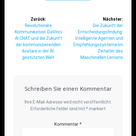
Beitragsnavigation
Zurück:
Nächster:
Vorheriger
Nächster
Revolutionäre
Die Zukunft der
Beitrag:
Beitrag:
Kommunikation: DaVinci
Entscheidungsfindung:
AI CHAT und die Zukunft
Intelligente Agenten und
der kommunizierenden
Empfehlungssysteme im
Avatare in der AI-
Zeitalter des
gestützten Welt
Maschinellen Lernens
Schreiben Sie einen Kommentar
Ihre E-Mail-Adresse wird nicht veröffentlicht.
Erforderliche Felder sind mit
*
markiert
Kommentar
*