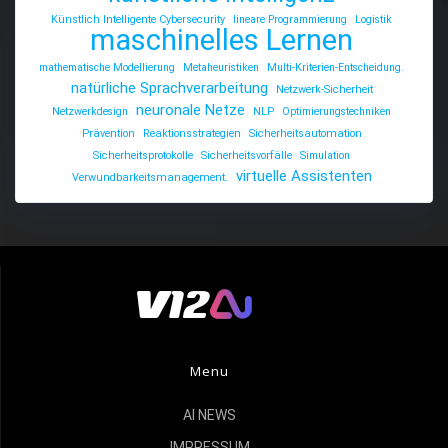
Künstlich Intelligente Cybersecurity
lineare Programmierung
Logistik
maschinelles Lernen
mathematische Modellierung
Metaheuristiken
Multi-Kriterien-Entscheidung.
natürliche Sprachverarbeitung
Netzwerk-Sicherheit
neuronale Netze
Netzwerkdesign
NLP
Optimierungstechniken
Prävention
Reaktionsstrategien
Sicherheitsautomation
Sicherheitsprotokolle
Sicherheitsvorfälle
Simulation
virtuelle Assistenten
Verwundbarkeitsmanagement.
Menu
AI NEWS
IMPRESSUM