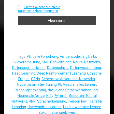
Hiermit akzeptiere ich die
Datenschutzbestimmungen
Tags:
Aktuelle Forschung
,
Autoencoder
,
Big Data
,
Bildverarbeitung
,
CNN
,
Convolutional Neural Networks
,
Datenaugmentation
,
Datenschutz
,
Datenverarbeitung
,
Deep Learning
,
Deep Reinforcement Learning
,
Ethische
Fragen
,
GANs
,
Generative Adversarial Networks
,
Hyperparameter-Tuning
,
KI
,
Maschinelles Lernen
,
Modelloptimierung
,
Natürliche Sprachverarbeitung
,
Neuronale Netze
,
NLP
,
PyTorch
,
Recurrent Neural
Networks
,
RNN
,
Spracherkennung
,
TensorFlow
,
Transfer
Learning
,
Überwachtes Lernen
,
Unüberwachtes Lernen
,
Zukunftsperspektiven.