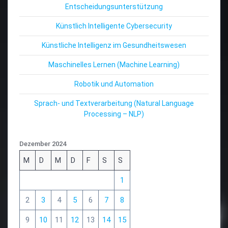
Entscheidungsunterstützung
Künstlich Intelligente Cybersecurity
Künstliche Intelligenz im Gesundheitswesen
Maschinelles Lernen (Machine Learning)
Robotik und Automation
Sprach- und Textverarbeitung (Natural Language
Processing – NLP)
Dezember 2024
M
D
M
D
F
S
S
1
2
3
4
5
6
7
8
9
10
11
12
13
14
15