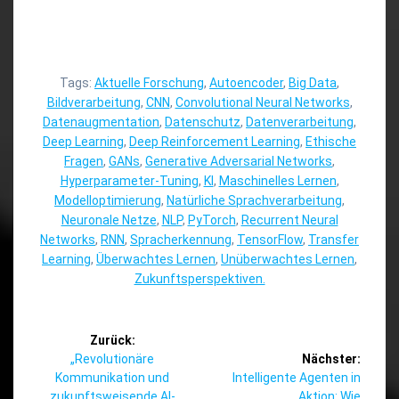
Tags:
Aktuelle Forschung
,
Autoencoder
,
Big Data
,
Bildverarbeitung
,
CNN
,
Convolutional Neural Networks
,
Datenaugmentation
,
Datenschutz
,
Datenverarbeitung
,
Deep Learning
,
Deep Reinforcement Learning
,
Ethische
Fragen
,
GANs
,
Generative Adversarial Networks
,
Hyperparameter-Tuning
,
KI
,
Maschinelles Lernen
,
Modelloptimierung
,
Natürliche Sprachverarbeitung
,
Neuronale Netze
,
NLP
,
PyTorch
,
Recurrent Neural
Networks
,
RNN
,
Spracherkennung
,
TensorFlow
,
Transfer
Learning
,
Überwachtes Lernen
,
Unüberwachtes Lernen
,
Zukunftsperspektiven.
Beitragsnavigation
Zurück:
Vorheriger
„Revolutionäre
Nächster:
Beitrag:
Nächster
Kommunikation und
Intelligente Agenten in
Beitrag:
zukunftsweisende AI-
Aktion: Wie