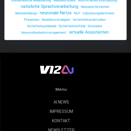
mathematische Modellierung
Metaheuristiken
Multi-Kriterien-Entscheidung.
natürliche Sprachverarbeitung
Netzwerk-Sicherheit
neuronale Netze
Netzwerkdesign
NLP
Optimierungstechniken
Prävention
Reaktionsstrategien
Sicherheitsautomation
Sicherheitsprotokolle
Sicherheitsvorfälle
Simulation
virtuelle Assistenten
Verwundbarkeitsmanagement.
Menu
AI NEWS
IMPRESSUM
KONTAKT
NEWSLETTER