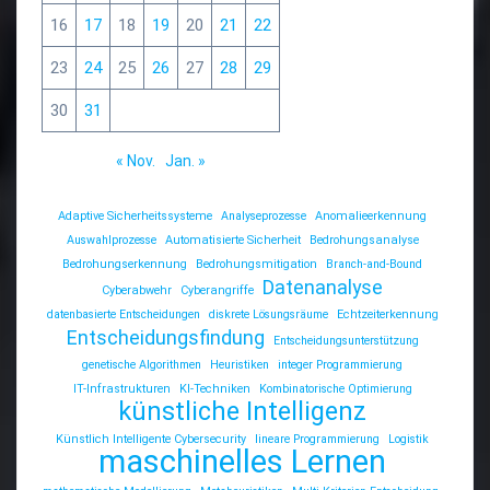
16
17
18
19
20
21
22
23
24
25
26
27
28
29
30
31
« Nov.
Jan. »
Adaptive Sicherheitssysteme
Analyseprozesse
Anomalieerkennung
Auswahlprozesse
Automatisierte Sicherheit
Bedrohungsanalyse
Bedrohungserkennung
Bedrohungsmitigation
Branch-and-Bound
Datenanalyse
Cyberabwehr
Cyberangriffe
datenbasierte Entscheidungen
diskrete Lösungsräume
Echtzeiterkennung
Entscheidungsfindung
Entscheidungsunterstützung
genetische Algorithmen
Heuristiken
integer Programmierung
IT-Infrastrukturen
KI-Techniken
Kombinatorische Optimierung
künstliche Intelligenz
Künstlich Intelligente Cybersecurity
lineare Programmierung
Logistik
maschinelles Lernen