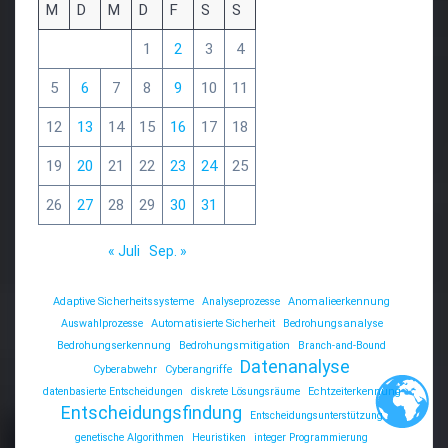
M
D
M
D
F
S
S
1
2
3
4
5
6
7
8
9
10
11
12
13
14
15
16
17
18
19
20
21
22
23
24
25
26
27
28
29
30
31
« Juli
Sep. »
Adaptive Sicherheitssysteme
Analyseprozesse
Anomalieerkennung
Auswahlprozesse
Automatisierte Sicherheit
Bedrohungsanalyse
Bedrohungserkennung
Bedrohungsmitigation
Branch-and-Bound
Datenanalyse
Cyberabwehr
Cyberangriffe
datenbasierte Entscheidungen
diskrete Lösungsräume
Echtzeiterkennung
Entscheidungsfindung
Entscheidungsunterstützung
genetische Algorithmen
Heuristiken
integer Programmierung