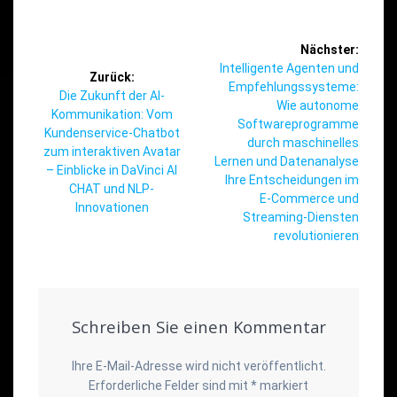
Beitragsnavigation
Nächster:
Nächster
Intelligente Agenten und
Zurück:
Beitrag:
Empfehlungssysteme:
Vorheriger
Die Zukunft der AI-
Wie autonome
Beitrag:
Kommunikation: Vom
Softwareprogramme
Kundenservice-Chatbot
durch maschinelles
zum interaktiven Avatar
Lernen und Datenanalyse
– Einblicke in DaVinci AI
Ihre Entscheidungen im
CHAT und NLP-
E-Commerce und
Innovationen
Streaming-Diensten
revolutionieren
Schreiben Sie einen Kommentar
Ihre E-Mail-Adresse wird nicht veröffentlicht.
Erforderliche Felder sind mit
*
markiert