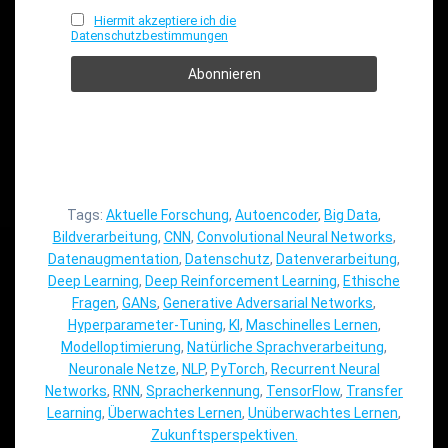
Hiermit akzeptiere ich die
Datenschutzbestimmungen
Tags:
Aktuelle Forschung
,
Autoencoder
,
Big Data
,
Bildverarbeitung
,
CNN
,
Convolutional Neural Networks
,
Datenaugmentation
,
Datenschutz
,
Datenverarbeitung
,
Deep Learning
,
Deep Reinforcement Learning
,
Ethische
Fragen
,
GANs
,
Generative Adversarial Networks
,
Hyperparameter-Tuning
,
KI
,
Maschinelles Lernen
,
Modelloptimierung
,
Natürliche Sprachverarbeitung
,
Neuronale Netze
,
NLP
,
PyTorch
,
Recurrent Neural
Networks
,
RNN
,
Spracherkennung
,
TensorFlow
,
Transfer
Learning
,
Überwachtes Lernen
,
Unüberwachtes Lernen
,
Zukunftsperspektiven.