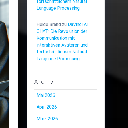
fortschrittlichem Natural
Language Processing
Heide Brand
zu
DaVinci AI
CHAT: Die Revolution der
Kommunikation mit
interaktiven Avataren und
fortschrittlichem Natural
Language Processing
Archiv
Mai 2026
April 2026
März 2026