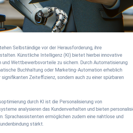
tehen Selbständige vor der Herausforderung, ihre
alten. Künstliche Intelligenz (KI) bietet hierbei innovative
 und Wettbewerbsvorteile zu sichern. Durch Automatisierung
atische Buchhaltung oder Marketing-Automation erheblich
r signifikanten Zeiteffizienz, sondern auch zu einer spürbaren
optimierung durch KI ist die Personalisierung von
systeme analysieren das Kundenverhalten und bieten personalisi
ern. Sprachassistenten ermöglichen zudem eine nahtlose und
Kundenbindung stärkt.