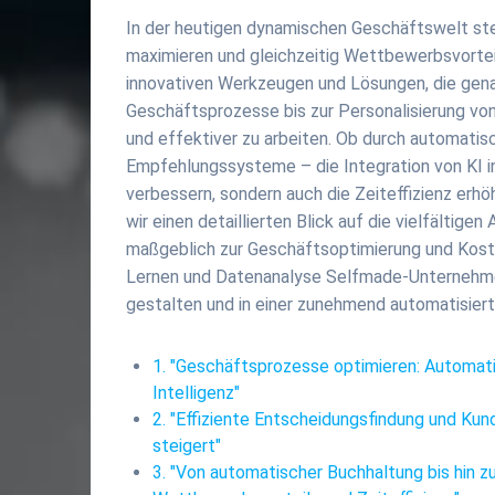
In der heutigen dynamischen Geschäftswelt ste
maximieren und gleichzeitig Wettbewerbsvorteile 
innovativen Werkzeugen und Lösungen, die gen
Geschäftsprozesse bis zur Personalisierung von
und effektiver zu arbeiten. Ob durch automatis
Empfehlungssysteme – die Integration von KI in
verbessern, sondern auch die Zeiteffizienz erhö
wir einen detaillierten Blick auf die vielfälti
maßgeblich zur Geschäftsoptimierung und Koste
Lernen und Datenanalyse Selfmade-Unternehmer
gestalten und in einer zunehmend automatisierte
1. "Geschäftsprozesse optimieren: Automati
Intelligenz"
2. "Effiziente Entscheidungsfindung und Kun
steigert"
3. "Von automatischer Buchhaltung bis hin 