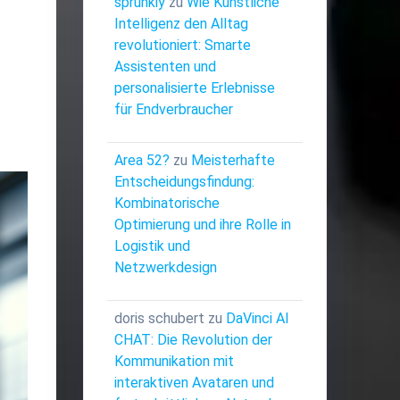
sprunkiy
zu
Wie Künstliche
Intelligenz den Alltag
revolutioniert: Smarte
Assistenten und
personalisierte Erlebnisse
für Endverbraucher
Area 52?
zu
Meisterhafte
Entscheidungsfindung:
Kombinatorische
Optimierung und ihre Rolle in
Logistik und
Netzwerkdesign
doris schubert
zu
DaVinci AI
CHAT: Die Revolution der
Kommunikation mit
interaktiven Avataren und