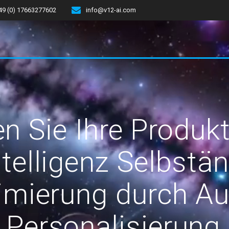
49 (0) 17663277602
info@v12-ai.com
 Sie Ihre Produkt
ntelligenz Selbstän
imierung durch Au
 Personalisierung h