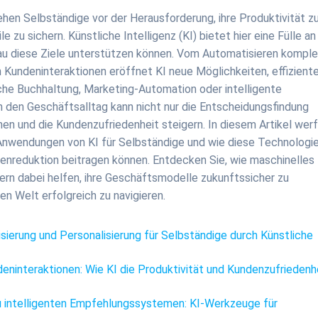
hen Selbständige vor der Herausforderung, ihre Produktivität z
zu sichern. Künstliche Intelligenz (KI) bietet hier eine Fülle an
au diese Ziele unterstützen können. Vom Automatisieren komple
 Kundeninteraktionen eröffnet KI neue Möglichkeiten, effizient
che Buchhaltung, Marketing-Automation oder intelligente
 den Geschäftsalltag kann nicht nur die Entscheidungsfindung
hen und die Kundenzufriedenheit steigern. In diesem Artikel wer
gen Anwendungen von KI für Selbständige und wie diese Technologi
nreduktion beitragen können. Entdecken Sie, wie maschinelles
n dabei helfen, ihre Geschäftsmodelle zukunftssicher zu
n Welt erfolgreich zu navigieren.
sierung und Personalisierung für Selbständige durch Künstliche
deninteraktionen: Wie KI die Produktivität und Kundenzufriedenh
zu intelligenten Empfehlungssystemen: KI-Werkzeuge für