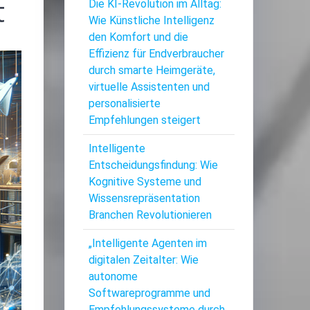
t
Die KI-Revolution im Alltag:
Wie Künstliche Intelligenz
den Komfort und die
Effizienz für Endverbraucher
durch smarte Heimgeräte,
virtuelle Assistenten und
personalisierte
Empfehlungen steigert
Intelligente
Entscheidungsfindung: Wie
Kognitive Systeme und
Wissensrepräsentation
Branchen Revolutionieren
„Intelligente Agenten im
digitalen Zeitalter: Wie
autonome
Softwareprogramme und
Empfehlungssysteme durch