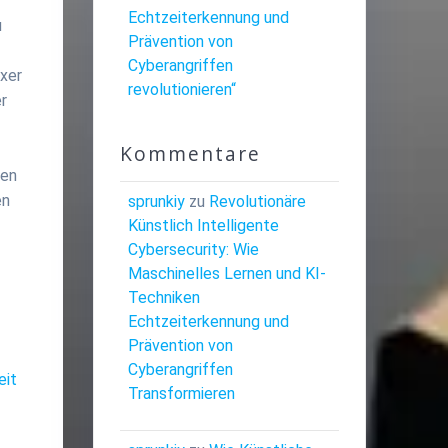
Echtzeiterkennung und
u
Prävention von
Cyberangriffen
xer
revolutionieren“
er
Kommentare
fen
en
sprunkiy
zu
Revolutionäre
Künstlich Intelligente
Cybersecurity: Wie
Maschinelles Lernen und KI-
Techniken
Echtzeiterkennung und
Prävention von
Cyberangriffen
eit
Transformieren