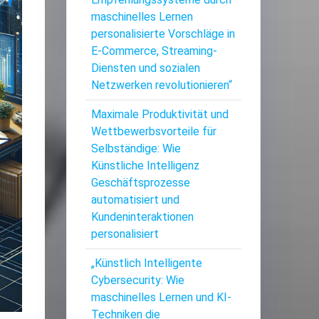
maschinelles Lernen
personalisierte Vorschläge in
E-Commerce, Streaming-
Diensten und sozialen
Netzwerken revolutionieren“
Maximale Produktivität und
Wettbewerbsvorteile für
Selbständige: Wie
Künstliche Intelligenz
Geschäftsprozesse
automatisiert und
Kundeninteraktionen
personalisiert
„Künstlich Intelligente
Cybersecurity: Wie
maschinelles Lernen und KI-
Techniken die