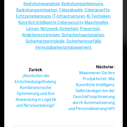
Bedrohungsanalyse
,
Bedrohungserkennung
,
Bedrohungsmitigation
,
Cyberabwehr
,
Cyberangriffe
,
Echtzeiterkennung
,
IT-Infrastrukturen
,
KI-Techniken
,
Künstlich Intelligente Cybersecurity
,
Maschinelles
Lernen
,
Netzwerk-Sicherheit
,
Prävention
,
Reaktionsstrategien
,
Sicherheitsautomation
,
Sicherheitsprotokolle
,
Sicherheitsvorfälle
,
Verwundbarkeitsmanagement.
Beitragsnavigation
Nächster:
Zurück:
Nächster
Maximieren Sie Ihre
Vorheriger
„Revolution der
Beitrag:
Produktivität: Wie
Beitrag:
Entscheidungsfindung:
Künstliche Intelligenz
Kombinatorische
Selbständigen bei der
Optimierung und ihre
Geschäftsoptimierung
Anwendung in Logistik
durch Automatisierung
und Netzwerkdesign“
und Personalisierung hilft