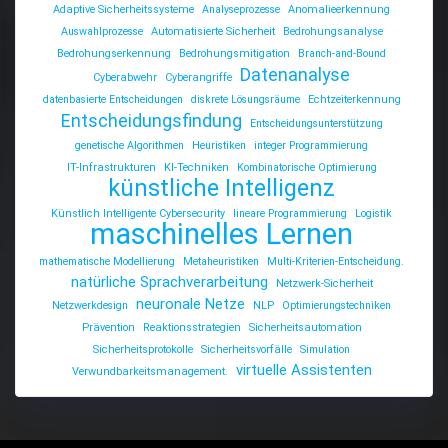
Adaptive Sicherheitssysteme
Analyseprozesse
Anomalieerkennung
Auswahlprozesse
Automatisierte Sicherheit
Bedrohungsanalyse
Bedrohungserkennung
Bedrohungsmitigation
Branch-and-Bound
Datenanalyse
Cyberabwehr
Cyberangriffe
datenbasierte Entscheidungen
diskrete Lösungsräume
Echtzeiterkennung
Entscheidungsfindung
Entscheidungsunterstützung
genetische Algorithmen
Heuristiken
integer Programmierung
IT-Infrastrukturen
KI-Techniken
Kombinatorische Optimierung
künstliche Intelligenz
Künstlich Intelligente Cybersecurity
lineare Programmierung
Logistik
maschinelles Lernen
mathematische Modellierung
Metaheuristiken
Multi-Kriterien-Entscheidung.
natürliche Sprachverarbeitung
Netzwerk-Sicherheit
neuronale Netze
Netzwerkdesign
NLP
Optimierungstechniken
Prävention
Reaktionsstrategien
Sicherheitsautomation
Sicherheitsprotokolle
Sicherheitsvorfälle
Simulation
virtuelle Assistenten
Verwundbarkeitsmanagement.