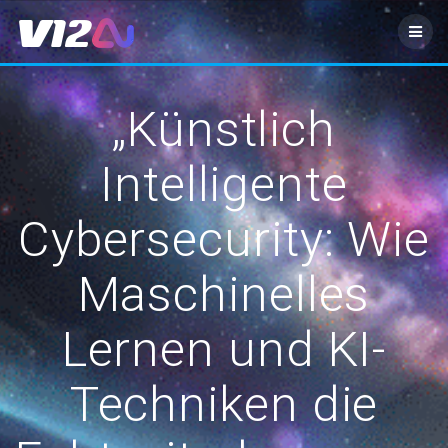
Zum
Inhalt
springen
„Künstlich
Intelligente
Cybersecurity: Wie
Maschinelles
Lernen und KI-
Techniken die