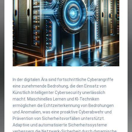
In der digitalen Ära sind fortschrittliche Cyberangriffe
eine zunehmende Bedrohung, die den Einsatz von
Künstlich Intelligenter Cybersecurity unerlässlich
macht. Maschinelles Lernen und KI-Techniken
ermöglichen die Echtzeiterkennung von Bedrohungen
und Anomalien, was eine proaktive Cyberabwehr und
Prävention von Sicherheitsvorfällen unterstützt.
Adaptive und automatisierte Sicherheitssysteme
verbessern die Netzwerk-Sicherheit durch dynamische