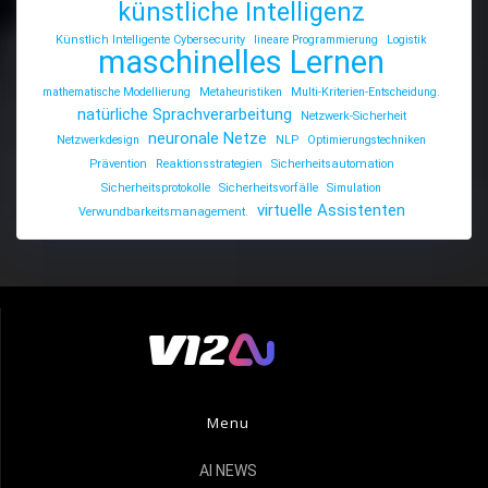
künstliche Intelligenz
Künstlich Intelligente Cybersecurity
lineare Programmierung
Logistik
maschinelles Lernen
mathematische Modellierung
Metaheuristiken
Multi-Kriterien-Entscheidung.
natürliche Sprachverarbeitung
Netzwerk-Sicherheit
neuronale Netze
Netzwerkdesign
NLP
Optimierungstechniken
Prävention
Reaktionsstrategien
Sicherheitsautomation
Sicherheitsprotokolle
Sicherheitsvorfälle
Simulation
virtuelle Assistenten
Verwundbarkeitsmanagement.
Menu
AI NEWS