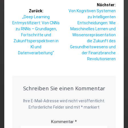
Beitragsnavigation
Nächster:
Nächster
Zurück:
Von Kognitiven Systemen
Vorheriger
Beitrag:
„Deep Learning
zu Intelligenten
Beitrag:
Entmystifiziert: Von CNNs
Entscheidungen: Wie
zu RNNs – Grundlagen,
Maschinelles Lernen und
Fortschritte und
Wissensrepräsentation
Zukunftsperspektiven in
die Zukunft des
KI und
Gesundheitswesens und
Datenverarbeitung“
der Finanzbranche
Revolutionieren
Schreiben Sie einen Kommentar
Ihre E-Mail-Adresse wird nicht veröffentlicht.
Erforderliche Felder sind mit
*
markiert
Kommentar
*