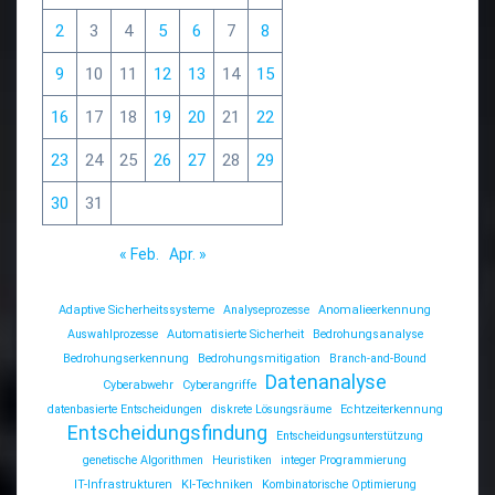
2
3
4
5
6
7
8
9
10
11
12
13
14
15
16
17
18
19
20
21
22
23
24
25
26
27
28
29
30
31
« Feb.
Apr. »
Adaptive Sicherheitssysteme
Analyseprozesse
Anomalieerkennung
Auswahlprozesse
Automatisierte Sicherheit
Bedrohungsanalyse
Bedrohungserkennung
Bedrohungsmitigation
Branch-and-Bound
Datenanalyse
Cyberabwehr
Cyberangriffe
datenbasierte Entscheidungen
diskrete Lösungsräume
Echtzeiterkennung
Entscheidungsfindung
Entscheidungsunterstützung
genetische Algorithmen
Heuristiken
integer Programmierung
IT-Infrastrukturen
KI-Techniken
Kombinatorische Optimierung